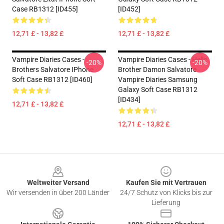
Case RB1312 [ID455]
[ID452]
12,71 £ - 13,82 £
12,71 £ - 13,82 £
Vampire Diaries Cases -
Vampire Diaries Cases - Hello
-20%
-20%
Brothers Salvatore IPhone
Brother Damon Salvatore
Soft Case RB1312 [ID460]
Vampire Diaries Samsung
Galaxy Soft Case RB1312
[ID434]
12,71 £ - 13,82 £
12,71 £ - 13,82 £
Footer
Weltweiter Versand
Kaufen Sie mit Vertrauen
Wir versenden in über 200 Länder
24/7 Schutz von Klicks bis zur
Lieferung