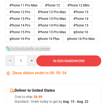
iPhone 11 Pro Max
iPhone 12
iPhone 12 Mini
iPhone 12 Pro
iPhone 12 Pro Max
iPhone 13
iPhone 13 Pro
iPhone 13 Pro Max
iPhone 14
iPhone 14 Pro
iPhone 14 Pro Max
iPhone 15
iPhone 15 Pro
iPhone 15 Pro Max
iphone 16
iphone 16 Pro
iphone 16 Plus
iphone 16 Pro Max
Größentabelle anzeigen
Quantity
IN DEN WARENKORB
Diese Aktion endet in
00
:
59
:
53
Deliver to United States
Cost to ship:
$6.99
Standard - Order today to get by
Aug. 15 - Aug. 22