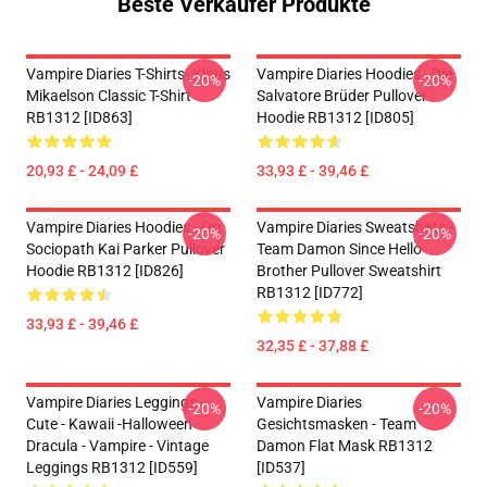
Beste Verkäufer Produkte
Vampire Diaries T-Shirts- Klaus
Vampire Diaries Hoodies - Die
-20%
-20%
Mikaelson Classic T-Shirt
Salvatore Brüder Pullover
RB1312 [ID863]
Hoodie RB1312 [ID805]
20,93 £ - 24,09 £
33,93 £ - 39,46 £
Vampire Diaries Hoodies - I'm
Vampire Diaries Sweatshirts -
-20%
-20%
Sociopath Kai Parker Pullover
Team Damon Since Hello
Hoodie RB1312 [ID826]
Brother Pullover Sweatshirt
RB1312 [ID772]
33,93 £ - 39,46 £
32,35 £ - 37,88 £
Vampire Diaries Leggings -
Vampire Diaries
-20%
-20%
Cute - Kawaii -Halloween -
Gesichtsmasken - Team
Dracula - Vampire - Vintage
Damon Flat Mask RB1312
Leggings RB1312 [ID559]
[ID537]