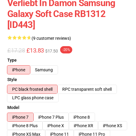
Verliebt In Damon Samsung
Galaxy Soft Case RB1312
[ID443]
(9 customer reviews)
£17.28
£13.83
-20%
$17.50
Type
iPhone
Samsung
Style
PC black frosted shell
RPC transparent soft shell
LPC glass phone case
Model
iPhone 7
iPhone 7 Plus
iPhone 8
iPhone 8 Plus
iPhone X
iPhone XR
iPhone XS
iPhone XS Max
iPhone 11
iPhone 11 Pro