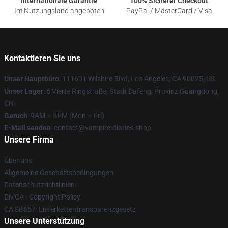
Internationale Garantie
100% Sicherer Checkout
Im Nutzungsland angeboten
PayPal / MasterCard / Visa
Kontaktieren Sie uns
Unser Hauptbüro
: 111601 Wilshire Blvd, Los Angeles, CA 90025, US
Unser Lager
: 6 Vierte Ringstraße, Stadt Dafeng, Provinz Guangdong,
CN
Geruch
: 9AM – 5PM (Mon – Fri)
E-Mail senden
: contact@vampire-diaries.shop
Unsere Firma
Über uns
Allgemeine Geschäftsbedingungen
Datenschutzrichtlinien
DMCA - Copyright Policy
CA SB657: Lieferkettentransparenzgesetz
Unsere Unterstützung