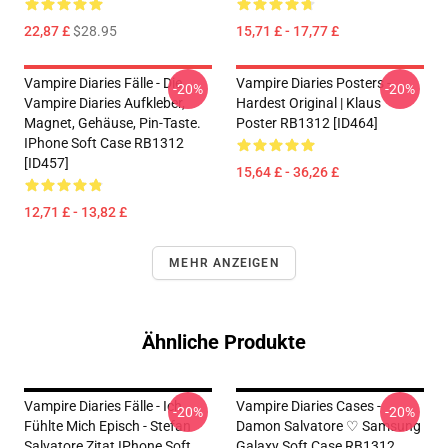
22,87 £
$28.95
15,71 £ - 17,77 £
Vampire Diaries Fälle - Die
Vampire Diaries Posters -
-20%
-20%
Vampire Diaries Aufkleber,
Hardest Original | Klaus
Magnet, Gehäuse, Pin-Taste.
Poster RB1312 [ID464]
IPhone Soft Case RB1312
[ID457]
15,64 £ - 36,26 £
12,71 £ - 13,82 £
MEHR ANZEIGEN
Ähnliche Produkte
Vampire Diaries Fälle - Ich
Vampire Diaries Cases -
-20%
-20%
Fühlte Mich Episch - Stefan
Damon Salvatore ♡︎ Samsung
Salvatore Zitat IPhone Soft
Galaxy Soft Case RB1312