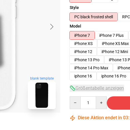
Style
PC black frosted shell
RPC 
Model
iPhone 7
iPhone 7 Plus
iPhone XS
iPhone XS Max
iPhone 12
iPhone 12 Mini
iPhone 13 Pro
iPhone 13 
iPhone 14 Pro Max
iPhone
iphone 16
iphone 16 Pro
blank template
Größentabelle anzeigen
Quantity
Diese Aktion endet in
03