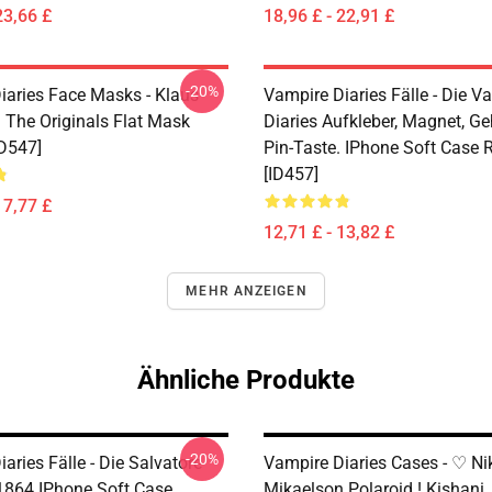
23,66 £
18,96 £ - 22,91 £
-20%
iaries Face Masks - Klaus
Vampire Diaries Fälle - Die V
 The Originals Flat Mask
Diaries Aufkleber, Magnet, G
D547]
Pin-Taste. IPhone Soft Case
[ID457]
17,77 £
12,71 £ - 13,82 £
MEHR ANZEIGEN
Ähnliche Produkte
-20%
aries Fälle - Die Salvatore
Vampire Diaries Cases - ♡ Ni
 1864 IPhone Soft Case
Mikaelson Polaroid ! Kishani.