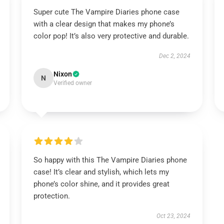
Super cute The Vampire Diaries phone case
with a clear design that makes my phone’s
color pop! It’s also very protective and durable.
Dec 2, 2024
Nixon
N
Verified owner
So happy with this The Vampire Diaries phone
case! It’s clear and stylish, which lets my
phone’s color shine, and it provides great
protection.
Oct 23, 2024