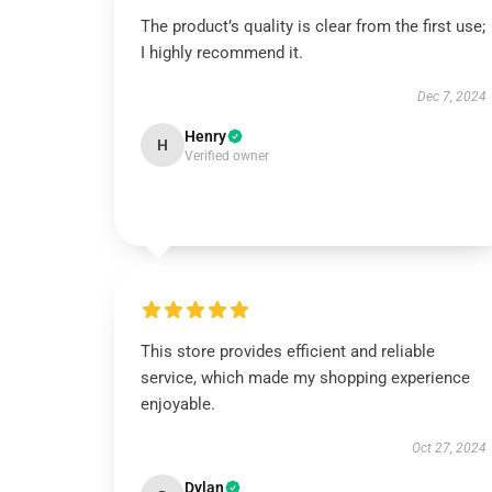
The product’s quality is clear from the first use;
I highly recommend it.
Dec 7, 2024
Henry
H
Verified owner
This store provides efficient and reliable
service, which made my shopping experience
enjoyable.
Oct 27, 2024
Dylan