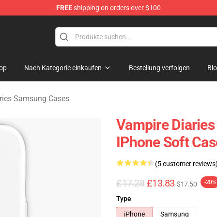
FREE
shipping on orders over $100
es Merchandise Store
op
Nach Kategorie einkaufen
Bestellung verfolgen
Bl
ries Samsung Cases
Vampire Diaries
IPhone Soft Cas
(5 customer reviews
£17.28
£13.83
-20%
$17.50
Type
iPhone
Samsung