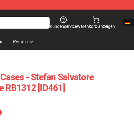
Kundenservice
Warenkorb anzeigen
og
Kontakt
 Cases - Stefan Salvatore
e RB1312 [ID461]
)