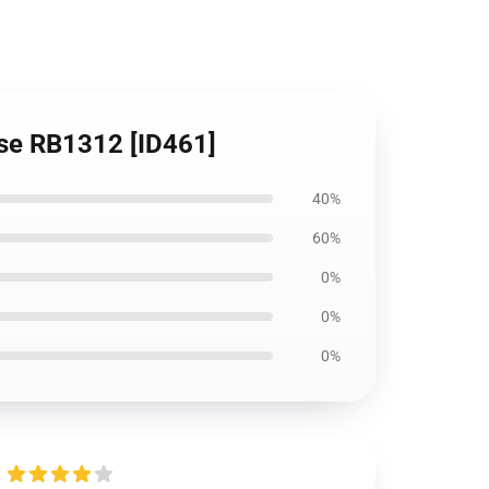
ase RB1312 [ID461]
40%
60%
0%
0%
0%