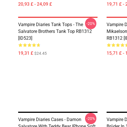
20,93 £ - 24,09 £
19,71 £ - 
-20%
Vampire Diaries Tank Tops - The
Vampire D
Salvatore Brothers Tank Top RB1312
Mikaelson
[ID523]
RB1312 [I
19,31 £
15,71 £ - 
$24.45
-20%
Vampire Diaries Cases - Damon
Vampire Di
Salvatore With Teddy Bear IPhone Soft
Brüder In