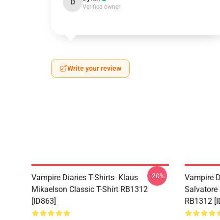
D
Verified owner
Write your review
-20%
Vampire Diaries T-Shirts- Klaus
Vampire D
Mikaelson Classic T-Shirt RB1312
Salvatore 
[ID863]
RB1312 [I