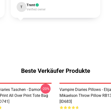
Trent
T
Verified owner
Beste Verkäufer Produkte
-20%
iaries Taschen - Damon
Vampire Diaries Pillows - Elij
Print All Over Print Tote Bag
Mikaelson Throw Pillow RB1
D741]
[ID683]