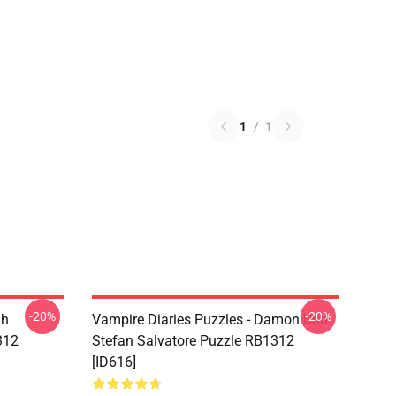
1
/
1
-20%
-20%
ah
Vampire Diaries Puzzles - Damon Und
312
Stefan Salvatore Puzzle RB1312
[ID616]