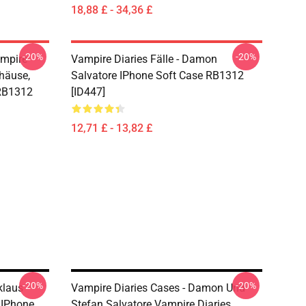
18,88 £ - 34,36 £
-20%
-20%
ampire
Vampire Diaries Fälle - Damon
ehäuse,
Salvatore IPhone Soft Case RB1312
 RB1312
[ID447]
12,71 £ - 13,82 £
-20%
-20%
klaus
Vampire Diaries Cases - Damon Und
 IPhone
Stefan Salvatore Vampire Diaries