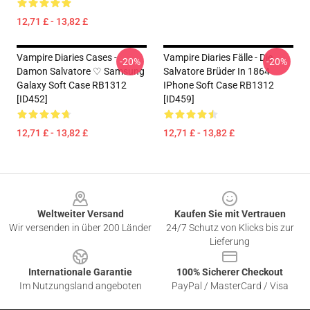
12,71 £ - 13,82 £
Vampire Diaries Cases -
Vampire Diaries Fälle - Die
-20%
-20%
Damon Salvatore ♡︎ Samsung
Salvatore Brüder In 1864
Galaxy Soft Case RB1312
IPhone Soft Case RB1312
[ID452]
[ID459]
12,71 £ - 13,82 £
12,71 £ - 13,82 £
Footer
Weltweiter Versand
Kaufen Sie mit Vertrauen
Wir versenden in über 200 Länder
24/7 Schutz von Klicks bis zur
Lieferung
Internationale Garantie
100% Sicherer Checkout
Im Nutzungsland angeboten
PayPal / MasterCard / Visa