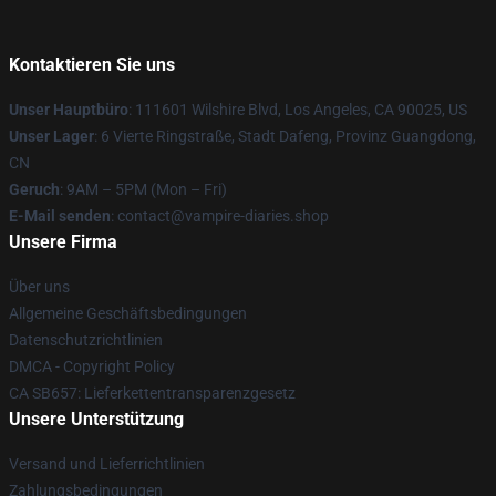
Kontaktieren Sie uns
Unser Hauptbüro
: 111601 Wilshire Blvd, Los Angeles, CA 90025, US
Unser Lager
: 6 Vierte Ringstraße, Stadt Dafeng, Provinz Guangdong,
CN
Geruch
: 9AM – 5PM (Mon – Fri)
E-Mail senden
: contact@vampire-diaries.shop
Unsere Firma
Über uns
Allgemeine Geschäftsbedingungen
Datenschutzrichtlinien
DMCA - Copyright Policy
CA SB657: Lieferkettentransparenzgesetz
Unsere Unterstützung
Versand und Lieferrichtlinien
Zahlungsbedingungen