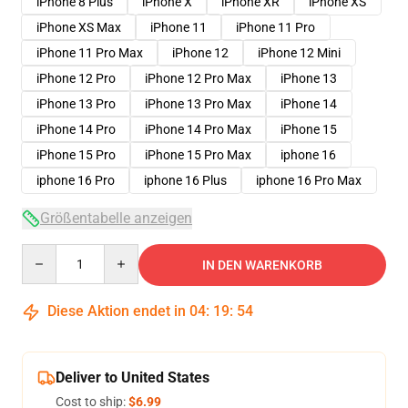
iPhone 8 Plus
iPhone X
iPhone XR
iPhone XS
iPhone XS Max
iPhone 11
iPhone 11 Pro
iPhone 11 Pro Max
iPhone 12
iPhone 12 Mini
iPhone 12 Pro
iPhone 12 Pro Max
iPhone 13
iPhone 13 Pro
iPhone 13 Pro Max
iPhone 14
iPhone 14 Pro
iPhone 14 Pro Max
iPhone 15
iPhone 15 Pro
iPhone 15 Pro Max
iphone 16
iphone 16 Pro
iphone 16 Plus
iphone 16 Pro Max
Größentabelle anzeigen
Quantity
IN DEN WARENKORB
Diese Aktion endet in
04
:
19
:
54
Deliver to United States
Cost to ship:
$6.99