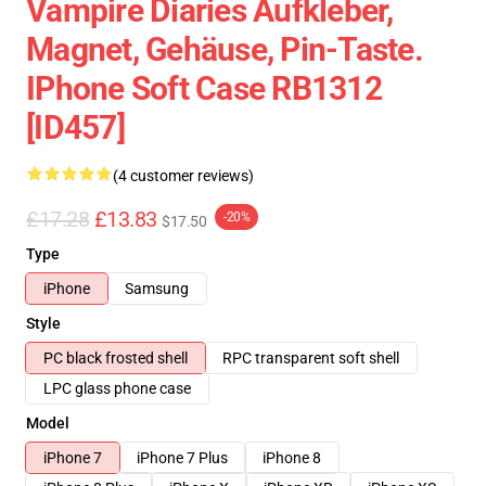
Vampire Diaries Aufkleber,
Magnet, Gehäuse, Pin-Taste.
IPhone Soft Case RB1312
[ID457]
(4 customer reviews)
£17.28
£13.83
-20%
$17.50
Type
iPhone
Samsung
Style
PC black frosted shell
RPC transparent soft shell
LPC glass phone case
Model
iPhone 7
iPhone 7 Plus
iPhone 8