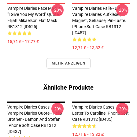
Vampire Diaries Face Masks -
Vampire Diaries Fälle - Die
-20%
-20%
"I Give You My Word" Quote -
Vampire Diaries Aufkleber,
Elijah Mikaelson Flat Mask
Magnet, Gehäuse, Pin-Taste.
RB1312 [ID525]
IPhone Soft Case RB1312
[ID457]
15,71 £ - 17,77 £
12,71 £ - 13,82 £
MEHR ANZEIGEN
Ähnliche Produkte
Vampire Diaries Cases -
Vampire Diaries Cases - Klaus
-20%
-20%
Vampire Diaries Quote - Hello
Letter To Caroline IPhone Soft
Brother - Damon And Stefan
Case RB1312 [ID435]
IPhone Soft Case RB1312
[ID437]
12,71 £ - 13,82 £