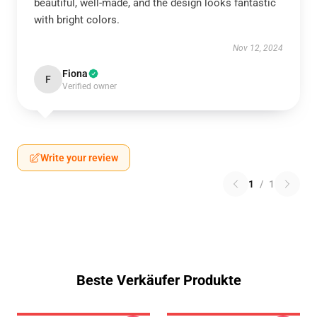
beautiful, well-made, and the design looks fantastic
with bright colors.
Nov 12, 2024
Fiona
F
Verified owner
Write your review
1
/
1
Beste Verkäufer Produkte