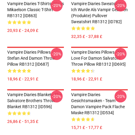
Vampire Diaries T-Shirts- Klaus
Vampire Diaries Sweatshirts -
-20%
-20%
Mikaelson Classic T-Shirt
Ich Wurde Als Vampir Geboren
RB1312 [ID863]
(Produkte) Pullover
Sweatshirt RB1312 [ID782]
20,93 £ - 24,09 £
32,35 £ - 37,88 £
Vampire Diaries Pillows -
Vampire Diaries Pillows - My
-20%
-20%
Stefan And Damon Throw
Love For Damon Salvatore
Pillow RB1312 [ID687]
Throw Pillow RB1312 [ID695]
18,96 £ - 22,91 £
18,96 £ - 22,91 £
Vampire Diaries Blanket - The
Vampire Diaries
-20%
-20%
Salvatore Brothers Throw
Gesichtsmasken - Team
Blanket RB1312 [ID596]
Damon Vampire Pack Flache
Maske RB1312 [ID534]
26,86 £ - 51,35 £
15,71 £ - 17,77 £