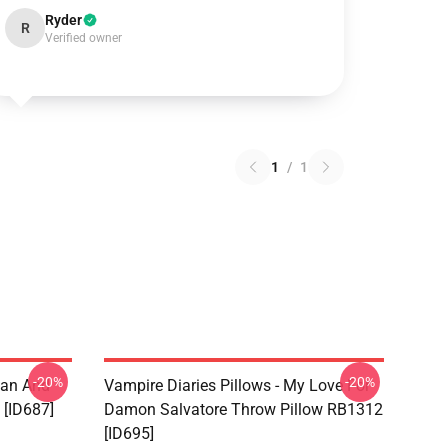
Ryder
R
Verified owner
1
/
1
-20%
-20%
fan And
Vampire Diaries Pillows - My Love For
[ID687]
Damon Salvatore Throw Pillow RB1312
[ID695]