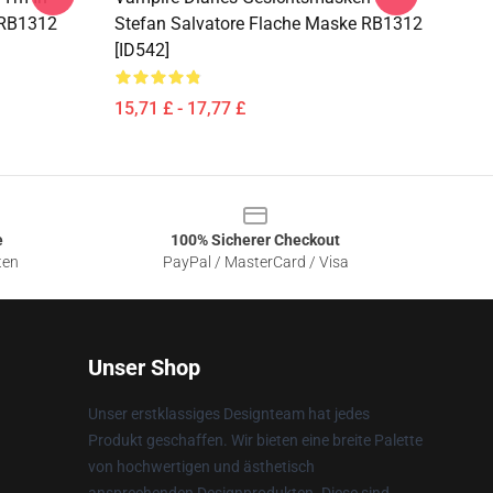
 RB1312
Stefan Salvatore Flache Maske RB1312
[ID542]
15,71 £ - 17,77 £
e
100% Sicherer Checkout
ten
PayPal / MasterCard / Visa
Unser Shop
Unser erstklassiges Designteam hat jedes
Produkt geschaffen. Wir bieten eine breite Palette
von hochwertigen und ästhetisch