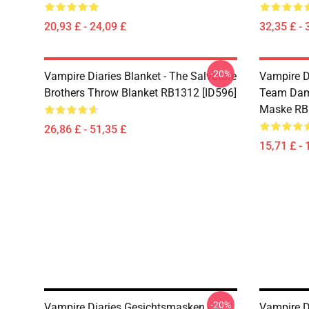
20,93 £ - 24,09 £
32,35 £ - 
-20%
Vampire Diaries Blanket - The Salvatore
Vampire D
Brothers Throw Blanket RB1312 [ID596]
Team Dam
Maske RB
26,86 £ - 51,35 £
15,71 £ - 
-20%
Vampire Diaries Gesichtsmasken -
Vampire D