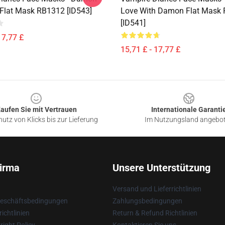
 Flat Mask RB1312 [ID543]
Love With Damon Flat Mask
[ID541]
17,77 £
15,71 £ - 17,77 £
aufen Sie mit Vertrauen
Internationale Garanti
utz von Klicks bis zur Lieferung
Im Nutzungsland angebo
irma
Unsere Unterstützung
Versand und Lieferrichtlinien
Geschäftsbedingungen
Zahlungsbedingungen
ichtlinien
Return & Refund Richtlinien