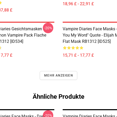
18,96 £ - 22,91 £
37,88 £
-20%
iaries Gesichtsmasken -
Vampire Diaries Face Masks - 
on Vampire Pack Flache
You My Word" Quote - Elijah 
1312 [ID534]
Flat Mask RB1312 [ID525]
17,77 £
15,71 £ - 17,77 £
MEHR ANZEIGEN
Ähnliche Produkte
-20%
iaries Face Masks - Damon
Vampire Diaries Face Masks - 