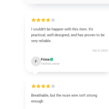
I couldn’t be happier with this item. It’s
practical, well-designed, and has proven to be
very reliable.
Dec 8, 2024
Fiona
F
Verified owner
Breathable, but the nose wire isn’t strong
enough.