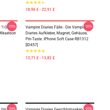
18,96 £ - 22,91 £
-20%
-20%
"I Give
Vampire Diaries Fälle - Die Vampire
Mikaelson
Diaries Aufkleber, Magnet, Gehäuse,
Pin-Taste. IPhone Soft Case RB1312
[ID457]
12,71 £ - 13,82 £
-20%
-20%
I’m In
Vampire Diaries Gesichtsmasken -