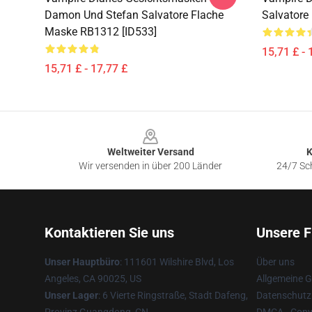
Damon Und Stefan Salvatore Flache
Salvatore
Maske RB1312 [ID533]
15,71 £ - 
15,71 £ - 17,77 £
Footer
Weltweiter Versand
K
Wir versenden in über 200 Länder
24/7 Sch
Kontaktieren Sie uns
Unsere F
Unser Hauptbüro
: 111601 Wilshire Blvd, Los
Über uns
Angeles, CA 90025, US
Allgemeine 
Unser Lager
: 6 Vierte Ringstraße, Stadt Dafeng,
Datenschutzr