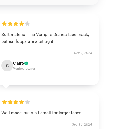
Soft material The Vampire Diaries face mask,
but ear loops are a bit tight.
Dec 2, 2024
Claire
C
Verified owner
Well-made, but a bit small for larger faces.
Sep 10, 2024