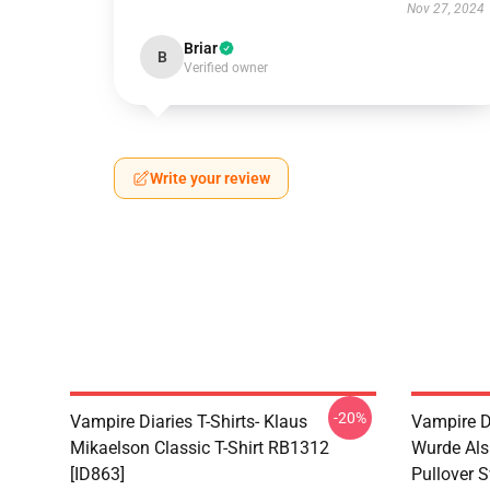
Nov 27, 2024
Briar
B
Verified owner
Write your review
-20%
Vampire Diaries T-Shirts- Klaus
Vampire Di
Mikaelson Classic T-Shirt RB1312
Wurde Als
[ID863]
Pullover 