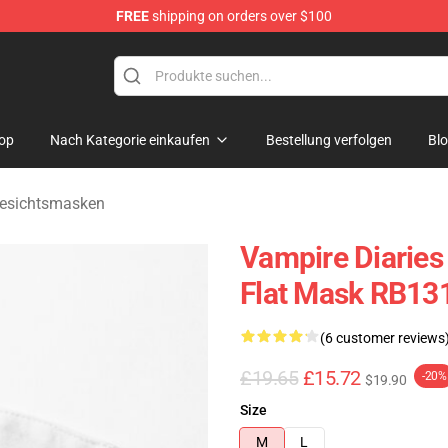
FREE
shipping on orders over $100
es Merchandise Store
op
Nach Kategorie einkaufen
Bestellung verfolgen
Bl
Gesichtsmasken
Vampire Diaries
Flat Mask RB131
(6 customer reviews
£19.65
£15.72
-20%
$19.90
Size
M
L