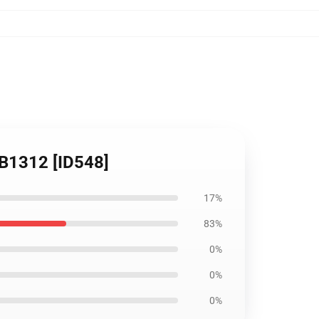
RB1312 [ID548]
17%
83%
0%
0%
0%