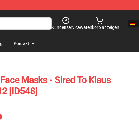
Kundenservice
Warenkorb anzeigen
og
Kontakt
 Face Masks - Sired To Klaus
2 [ID548]
)