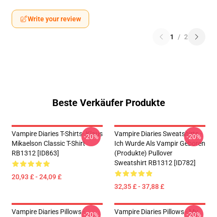
Write your review
1
/
2
Beste Verkäufer Produkte
Vampire Diaries T-Shirts- Klaus
Vampire Diaries Sweatshirts -
-20%
-20%
Mikaelson Classic T-Shirt
Ich Wurde Als Vampir Geboren
RB1312 [ID863]
(Produkte) Pullover
Sweatshirt RB1312 [ID782]
20,93 £ - 24,09 £
32,35 £ - 37,88 £
Vampire Diaries Pillows -
Vampire Diaries Pillows - My
-20%
-20%