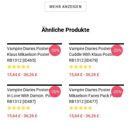
MEHR ANZEIGEN
Ähnliche Produkte
Vampire Diaries Posters -
Vampire Diaries Posters -
-20%
-20%
Klaus Mikaelson Poster
Cuddle With Klaus Poster
RB1312 [ID465]
RB1312 [ID479]
15,64 £ - 36,26 £
15,64 £ - 36,26 £
Vampire Diaries Posters - I'm
Vampire Diaries Poster - Klaus
-20%
-20%
In Love With Damon. Poster
Mikaelson Faces Pack Poster
RB1312 [ID487]
RB1312 [ID477]
15,64 £ - 36,26 £
15,64 £ - 36,26 £