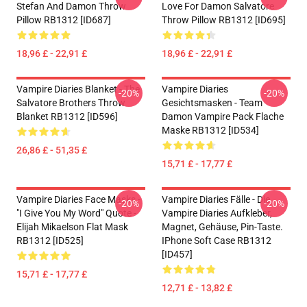
Stefan And Damon Throw
Love For Damon Salvatore
Pillow RB1312 [ID687]
Throw Pillow RB1312 [ID695]
18,96 £ - 22,91 £
18,96 £ - 22,91 £
Vampire Diaries Blanket - The
Vampire Diaries
-20%
-20%
Salvatore Brothers Throw
Gesichtsmasken - Team
Blanket RB1312 [ID596]
Damon Vampire Pack Flache
Maske RB1312 [ID534]
26,86 £ - 51,35 £
15,71 £ - 17,77 £
Vampire Diaries Face Masks -
Vampire Diaries Fälle - Die
-20%
-20%
"I Give You My Word" Quote -
Vampire Diaries Aufkleber,
Elijah Mikaelson Flat Mask
Magnet, Gehäuse, Pin-Taste.
RB1312 [ID525]
IPhone Soft Case RB1312
[ID457]
15,71 £ - 17,77 £
12,71 £ - 13,82 £