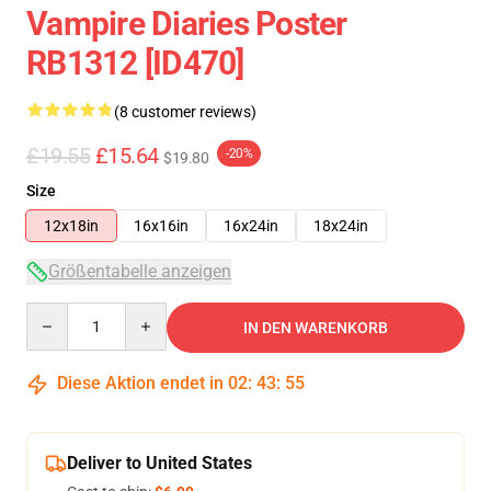
Vampire Diaries Poster
RB1312 [ID470]
(8 customer reviews)
£19.55
£15.64
-20%
$19.80
Size
12x18in
16x16in
16x24in
18x24in
Größentabelle anzeigen
Quantity
IN DEN WARENKORB
Diese Aktion endet in
02
:
43
:
54
Deliver to United States