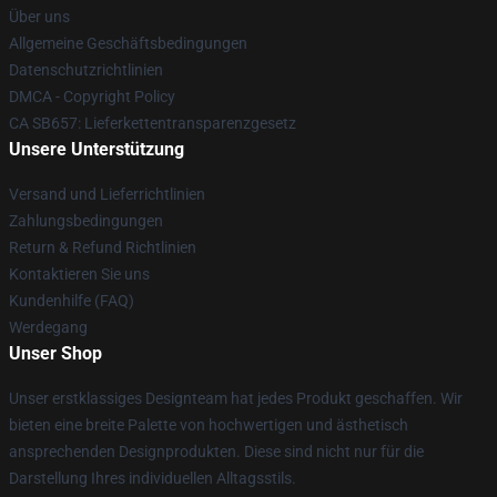
Über uns
Allgemeine Geschäftsbedingungen
Datenschutzrichtlinien
DMCA - Copyright Policy
CA SB657: Lieferkettentransparenzgesetz
Unsere Unterstützung
Versand und Lieferrichtlinien
Zahlungsbedingungen
Return & Refund Richtlinien
Kontaktieren Sie uns
Kundenhilfe (FAQ)
Werdegang
Unser Shop
Unser erstklassiges Designteam hat jedes Produkt geschaffen. Wir
bieten eine breite Palette von hochwertigen und ästhetisch
ansprechenden Designprodukten. Diese sind nicht nur für die
Darstellung Ihres individuellen Alltagsstils.