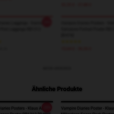
32,35 £ - 37,88 £
-20%
iaries Leggings - Damon
Vampire Diaries Posters - Ste
 Print Leggings RB1312
Salvatore Portrait Poster RB
[ID476]
15,64 £ - 36,26 £
8.95
MEHR ANZEIGEN
Ähnliche Produkte
-20%
iaries Posters - Klaus And
Vampire Diaries Poster - Klau