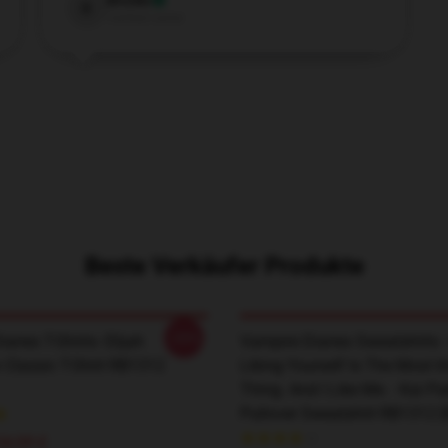
Brooks
B
Verified owner
Beste Verkäufer Produkte
-20%
aries T-Shirts- Elijah
Vampire Diaries Sweatshirts - 
 Classic T-Shirt RB1312
Liking Yourself Is The Most I
Thing. And I Like Me. - Kai Pa
Pullover Sweatshirt RB1312 [
24,09 £