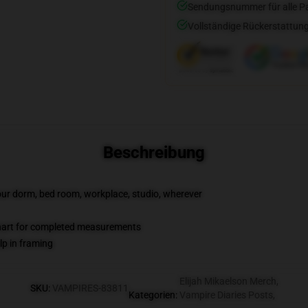
Sendungsnummer für alle Pak
Vollständige Rückerstattung
Beschreibung
your dorm, bed room, workplace, studio, wherever
chart for completed measurements
lp in framing
Elijah Mikaelson Merch
,
SKU
:
VAMPIRES-83811
Kategorien
:
Vampire Diaries Posts
,