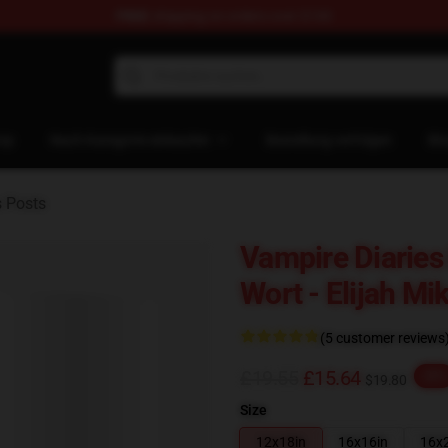
FREE
shipping on orders over $100
es Merchandise Store
op
Nach Kategorie einkaufen
Bestellung verfolgen
Bl
s Posts
Vampire Diaries
Wort - Elijah M
(5 customer reviews
£19.55
£15.64
-20%
$19.80
Size
12x18in
16x16in
16x