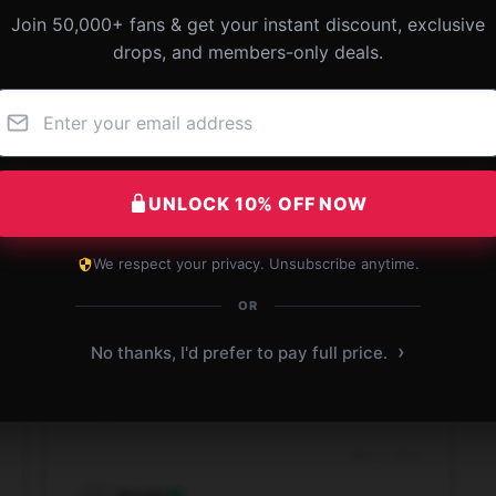
Join 50,000+ fans & get your instant discount, exclusive
drops, and members-only deals.
Gorgeous print and excellent resolution. Highly
recommend this The Vampire Diaries poster!
Dec 2, 2024
UNLOCK 10% OFF NOW
Bryce
B
Verified owner
We respect your privacy. Unsubscribe anytime.
OR
›
No thanks, I'd prefer to pay full price.
Beautiful The Vampire Diaries poster with
sharp details. Worth every cent!
Nov 2, 2024