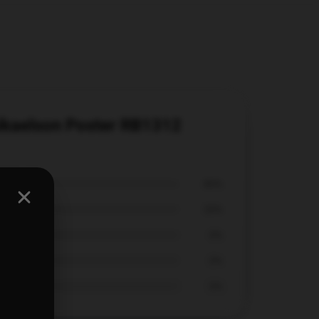
 mikaelson Poster RB1312
80%
20%
0%
0%
0%