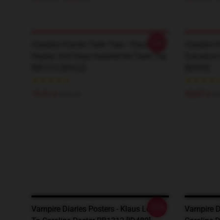
-20%
Vampire Diaries Tank Tops - Klaus,
Vampire D
Hayley Und Hope Inspired Art Tank Top
Salvatore
RB1312 [ID522]
[ID553]
19,31 £
22,87 £
$24.45
$2
-20%
Vampire Diaries Posters - Klaus Letter
Vampire D