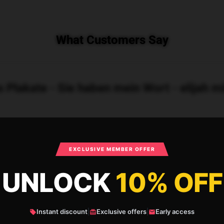
What Customers Say
s Plakate - Sie haben mein Wort - elijah
EXCLUSIVE MEMBER OFFER
UNLOCK
10% OFF
Instant discount
|
Exclusive offers
|
Early access