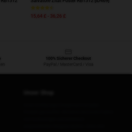
r RB1312
Salvatore Zitat Poster RB1312 [ID469]
15,64 £ - 36,26 £
e
100% Sicherer Checkout
ten
PayPal / MasterCard / Visa
Unser Shop
Unser erstklassiges Designteam hat jedes
Produkt geschaffen. Wir bieten eine breite Palette
von hochwertigen und ästhetisch
ansprechenden Designprodukten. Diese sind