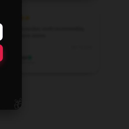
High-quality product, worth recommending,
and responsive service.
Nov 18, 2024
Michael
M
Verified owner
🎁