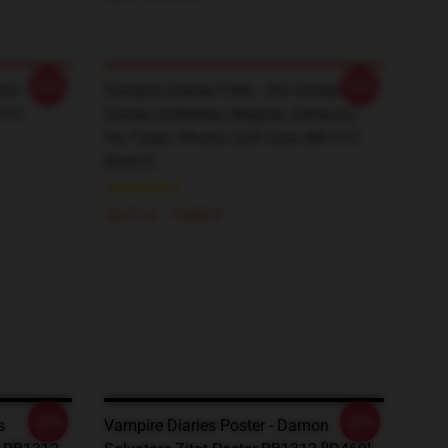
-20%
-20%
fan
Vampire Diaries Fälle - Die Vampire
1312
Diaries Aufkleber, Magnet, Gehäuse,
Pin-Taste. IPhone Soft Case RB1312
[ID457]
12,71 £ - 13,82 £
-20%
-20%
s
Vampire Diaries Poster - Damon