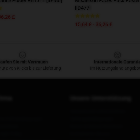
Dance Poster RB1312 [ID480]
Mikaelson Faces Pack Poste
[ID477]
36,26 £
15,64 £ - 36,26 £
aufen Sie mit Vertrauen
Internationale Garanti
utz von Klicks bis zur Lieferung
Im Nutzungsland angebo
irma
Unsere Unterstützung
Versand und Lieferrichtlinien
Geschäftsbedingungen
Zahlungsbedingungen
ichtlinien
Return & Refund Richtlinien
ight Policy
Kontaktieren Sie uns