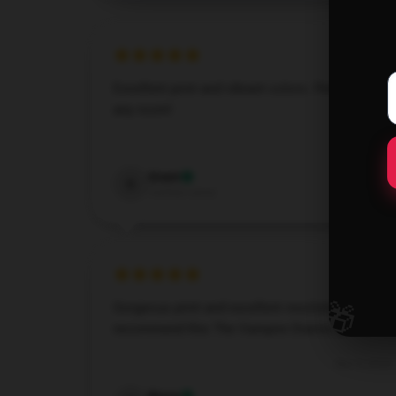
Excellent print and vibrant colors. Perfect for
any room!
Dec 5, 2024
Grant
G
Verified owner
🎁
Gorgeous print and excellent resolution. Highly
recommend this The Vampire Diaries poster!
Nov 9, 2024