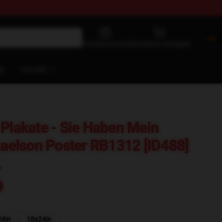
Kundenservice
Warenkorb anzeigen
og
Kontakt
 Plakate - Sie Haben Mein
ikaelson Poster RB1312 [ID488]
)
24in
18x24in