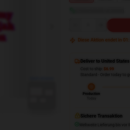
Größentabelle anzeigen
Quantity
Diese Aktion endet in
01
Deliver to United States
Cost to ship:
$6.99
Standard - Order today to g
blank template
Production
Today
Sichere Transaktion
Weltweite Lieferung bis vor I