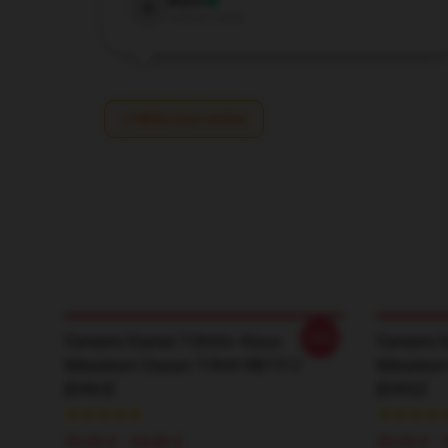
Bryce
B
Verified owner
Write your review
-20%
Vampire Diaries T-Shirts- Klaus
Vampire Di
Mikaelson Classic T-Shirt RB1312
Mikaelson
[ID863]
[ID852]
20,93 £ - 24,09 £
20,93 £ - 