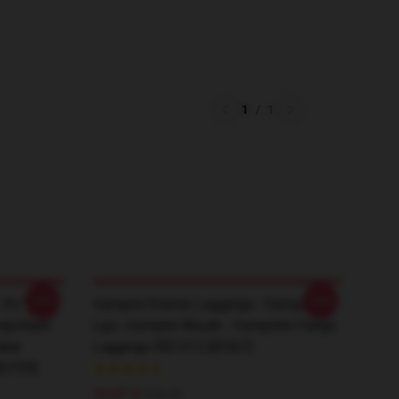
1
/
1
-20%
-20%
It's That
Vampire Diaries Leggings - Vampire
mportant
Lips ,vampire Mouth , Vampire’s Fangs
rker
Leggings RB1312 [ID567]
ID795]
22,87 £
$28.95