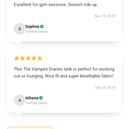
Excellent for gym sessions. Doesn't ride up.
Nov 29, 2024
Daphne
D
Verified owner
This The Vampire Diaries tank is perfect for working
out or lounging. Nice fit and super breathable fabric!
Sep 26, 2024
Athena
A
Verified owner