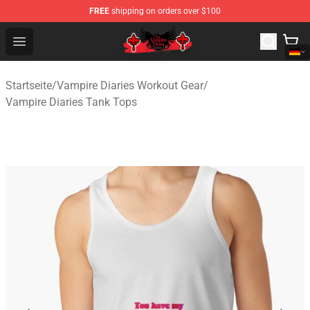
FREE
shipping on orders over $100
The Vampire Diaries Shop - Official The Vampire Diaries
Open menu
Startseite
/
Vampire Diaries Workout Gear
/
Vampire Diaries Tank Tops