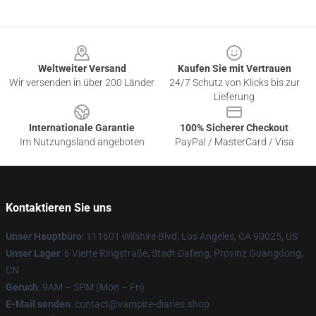
Footer
Weltweiter Versand
Kaufen Sie mit Vertrauen
Wir versenden in über 200 Länder
24/7 Schutz von Klicks bis zur
Lieferung
Internationale Garantie
100% Sicherer Checkout
Im Nutzungsland angeboten
PayPal / MasterCard / Visa
Kontaktieren Sie uns
Unser Hauptbüro
: 111601 Wilshire Blvd, Los Angeles, CA 90025, US
Unser Lager
: 6 Vierte Ringstraße, Stadt Dafeng, Provinz Guangdong,
CN
Geruch
: 9AM – 5PM (Mon – Fri)
E-Mail senden
: contact@vampire-diaries.shop