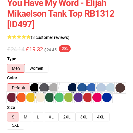
You Have My Word - Elijah
Mikaelson Tank Top RB1312
[ID497]
(3 customer reviews)
£24.14
£19.32
-20%
$24.45
Type
Men
Women
Color
Default
Size
S
M
L
XL
2XL
3XL
4XL
5XL