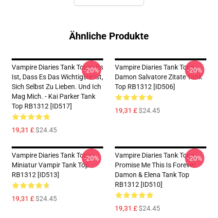
Ähnliche Produkte
Vampire Diaries Tank Tops - Es
Vampire Diaries Tank Tops -
-20%
-20%
Ist, Dass Es Das Wichtigste Ist,
Damon Salvatore Zitate Tank
Sich Selbst Zu Lieben. Und Ich
Top RB1312 [ID506]
Mag Mich. - Kai Parker Tank
Top RB1312 [ID517]
19,31 £
$24.45
19,31 £
$24.45
Vampire Diaries Tank Tops -
Vampire Diaries Tank Tops -
-20%
-20%
Miniatur Vampir Tank Top
Promise Me This Is Forever.
RB1312 [ID513]
Damon & Elena Tank Top
RB1312 [ID510]
19,31 £
$24.45
19,31 £
$24.45