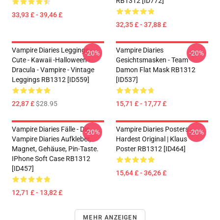
RB1312 [ID772]
33,93 £ - 39,46 £
32,35 £ - 37,88 £
Vampire Diaries Leggings -
Vampire Diaries
-20%
-20%
Cute - Kawaii -Halloween -
Gesichtsmasken - Team
Dracula - Vampire - Vintage
Damon Flat Mask RB1312
Leggings RB1312 [ID559]
[ID537]
22,87 £
$28.95
15,71 £ - 17,77 £
Vampire Diaries Fälle - Die
Vampire Diaries Posters -
-20%
-20%
Vampire Diaries Aufkleber,
Hardest Original | Klaus
Magnet, Gehäuse, Pin-Taste.
Poster RB1312 [ID464]
IPhone Soft Case RB1312
[ID457]
15,64 £ - 36,26 £
12,71 £ - 13,82 £
MEHR ANZEIGEN