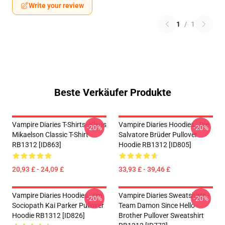
Write your review
1
/
1
Beste Verkäufer Produkte
Vampire Diaries T-Shirts- Klaus
Vampire Diaries Hoodies - Die
-20%
-20%
Mikaelson Classic T-Shirt
Salvatore Brüder Pullover
RB1312 [ID863]
Hoodie RB1312 [ID805]
20,93 £ - 24,09 £
33,93 £ - 39,46 £
Vampire Diaries Hoodies - I'm
Vampire Diaries Sweatshirts -
-20%
-20%
Sociopath Kai Parker Pullover
Team Damon Since Hello
Hoodie RB1312 [ID826]
Brother Pullover Sweatshirt