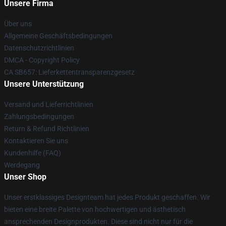
Unsere Firma
Über uns
Allgemeine Geschäftsbedingungen
Datenschutzrichtlinien
DMCA - Copyright Policy
CA SB657: Lieferkettentransparenzgesetz
Unsere Unterstützung
Versand und Lieferrichtlinien
Zahlungsbedingungen
Return & Refund Richtlinien
Kontaktieren Sie uns
Kundenhilfe (FAQ)
Werdegang
Unser Shop
Unser erstklassiges Designteam hat jedes Produkt geschaffen. Wir
bieten eine breite Palette von hochwertigen und ästhetisch
ansprechenden Designprodukten. Diese sind nicht nur für die