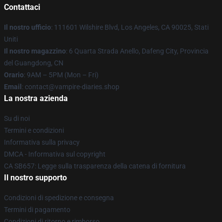
Contattaci
Il nostro ufficio
: 111601 Wilshire Blvd, Los Angeles, CA 90025, Stati
Uniti
Il nostro magazzino
: 6 Quarta Strada Anello, Dafeng City, Provincia
del Guangdong, CN
Orario
: 9AM – 5PM (Mon – Fri)
Email
: contact@vampire-diaries.shop
La nostra azienda
Su di noi
Termini e condizioni
Informativa sulla privacy
DMCA - Informativa sul copyright
CA SB657: Legge sulla trasparenza della catena di fornitura
Il nostro supporto
Condizioni di spedizione e consegna
Termini di pagamento
Condizioni di ritorno e rimborso