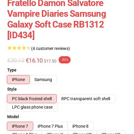
Fratello Damon Salvatore
Vampire Diaries Samsung
Galaxy Soft Case RB1312
[ID434]
(4 customer reviews)
€20.13
€16.10
-20%
$17.50
Type
iPhone
Samsung
Style
PC black frosted shell
RPC transparent soft shell
LPC glass phone case
Model
iPhone 7
iPhone 7 Plus
iPhone 8