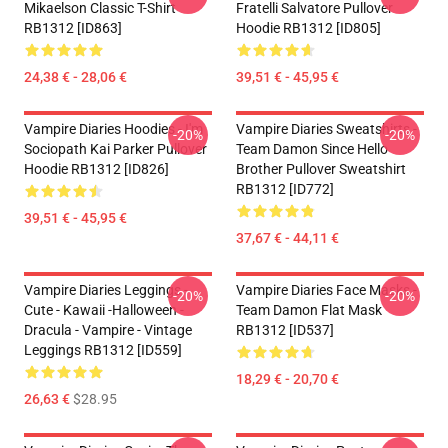
Mikaelson Classic T-Shirt
Fratelli Salvatore Pullover
RB1312 [ID863]
Hoodie RB1312 [ID805]
24,38 € - 28,06 €
39,51 € - 45,95 €
Vampire Diaries Hoodies - I'm
Vampire Diaries Sweatshirts -
-20%
-20%
Sociopath Kai Parker Pullover
Team Damon Since Hello
Hoodie RB1312 [ID826]
Brother Pullover Sweatshirt
RB1312 [ID772]
39,51 € - 45,95 €
37,67 € - 44,11 €
Vampire Diaries Leggings -
Vampire Diaries Face Masks -
-20%
-20%
Cute - Kawaii -Halloween -
Team Damon Flat Mask
Dracula - Vampire - Vintage
RB1312 [ID537]
Leggings RB1312 [ID559]
18,29 € - 20,70 €
26,63 €
$28.95