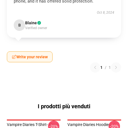
phone, and it has offered solid protection.
Oct 8, 2024
Blaine
B
Verified owner
Write your review
1
/
1
I prodotti più venduti
Vampire Diaries T-Shirt- Klaus
Vampire Diaries Hoodies - I
-20%
-20%