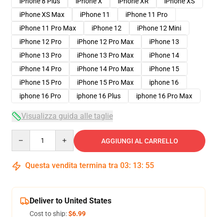
iPhone 8 Plus
iPhone X
iPhone XR
iPhone XS
iPhone XS Max
iPhone 11
iPhone 11 Pro
iPhone 11 Pro Max
iPhone 12
iPhone 12 Mini
iPhone 12 Pro
iPhone 12 Pro Max
iPhone 13
iPhone 13 Pro
iPhone 13 Pro Max
iPhone 14
iPhone 14 Pro
iPhone 14 Pro Max
iPhone 15
iPhone 15 Pro
iPhone 15 Pro Max
iphone 16
iphone 16 Pro
iphone 16 Plus
iphone 16 Pro Max
Visualizza guida alle taglie
Quantity
AGGIUNGI AL CARRELLO
Questa vendita termina tra
03
:
13
:
54
Deliver to United States
Cost to ship:
$6.99