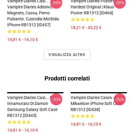
Vampire Diaries Casi... The
Vampire Diaries Posters -
-20%
-20%
Vampire Diaries Adesivo,
Hardest Original | Klaus
Magnete, Cassa, Perno
Poster RB1312 [ID464]
Pulsante. Custodia Morbida
IPhone RB1312 [ID457]
18,21 € - 42,22 €
14,81 € - 16,10 €
VISUALIZZA ALTRO
Prodotti correlati
Vampire Diaries Casi... Sono
Vampire Diaries Cases - Klaus
-20%
-20%
Innamorato Di Damon
Mikaelson IPhone Soft Case
Samsung Galaxy Soft Case
RB1312 [ID438]
RB1312 [ID443]
14,81 € - 16,10 €
14,81 € - 16,10 €