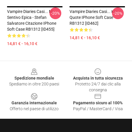
Vampire Diaries Casi... Mi
Vampire Diaries Casi... Klaus
-20%
-20%
Sentivo Epica - Stefan
Quote IPhone Soft Case
Salvatore Citazione IPhone
RB1312 [ID462]
Soft Case RB1312 [ID455]
14,81 € - 16,10 €
14,81 € - 16,10 €
Footer
Spedizione mondiale
Acquista in tutta sicurezza
Spediamo in oltre 200 paesi
Protetto 24/7 dai clic alla
consegna
Garanzia internazionale
Pagamento sicuro al 100%
Offerto nel paese di utilizzo
PayPal / MasterCard / Visa