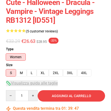
Cute - Halloween - Dracula -
Vampire - Vintage Leggings
RB1312 [ID551]
(5 customer reviews)
€33.29
€26.63
-20%
$28.95
Type
Women
Size
S
M
L
XL
2XL
3XL
4XL
Visualizza guida alle taglie
Quantity
AGGIUNGI AL CARRELLO
Questa vendita termina tra
01
:
39
:
47