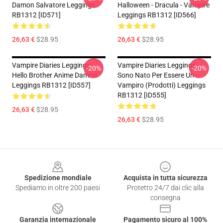
Damon Salvatore Leggings
Halloween - Dracula - Vampire
RB1312 [ID571]
Leggings RB1312 [ID566]
26,63 €
$28.95
26,63 €
$28.95
Vampire Diaries Leggings -
Vampire Diaries Leggings -
-20%
-20%
Hello Brother Anime Damon
Sono Nato Per Essere Un
Leggings RB1312 [ID557]
Vampiro (prodotti) Leggings
RB1312 [ID555]
26,63 €
$28.95
26,63 €
$28.95
Footer
Spedizione mondiale
Acquista in tutta sicurezza
Spediamo in oltre 200 paesi
Protetto 24/7 dai clic alla
consegna
Garanzia internazionale
Pagamento sicuro al 100%