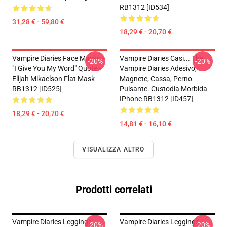
RB1312 [ID534]
31,28 € - 59,80 €
18,29 € - 20,70 €
Vampire Diaries Face Masks -
Vampire Diaries Casi... The
-20%
-20%
"I Give You My Word" Quote -
Vampire Diaries Adesivo,
Elijah Mikaelson Flat Mask
Magnete, Cassa, Perno
RB1312 [ID525]
Pulsante. Custodia Morbida
IPhone RB1312 [ID457]
18,29 € - 20,70 €
14,81 € - 16,10 €
VISUALIZZA ALTRO
Prodotti correlati
Vampire Diaries Leggings -
Vampire Diaries Leggings -
-20%
-20%