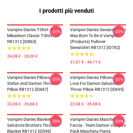
I prodotti più venduti
Vampire Diaries T-Shirt- Klaus
Vampire Diaries Sweatshirts - I
-20%
-20%
Mikaelson Classic T-Shirt
Was Born To Be A Vampire
RB1312 [ID863]
(products) Pullover
Sweatshirt RB1312 [ID782]
24,38 € - 28,06 €
37,67 € - 44,11 €
Vampire Diaries Pillows -
Vampire Diaries Pillows - My
-20%
-20%
Stefan And Damon Throw
Love For Damon Salvatore
Pillow RB1312 [ID687]
Throw Pillow RB1312 [ID695]
22,08 € - 26,68 €
22,08 € - 26,68 €
Vampire Diaries Blanket - The
Vampire Diaries Maschere Di
-20%
-20%
Salvatore Brothers Throw
Faccia - Team Damon Vampire
Blanket RB1312 [ID596]
Pack Maschera Piatta