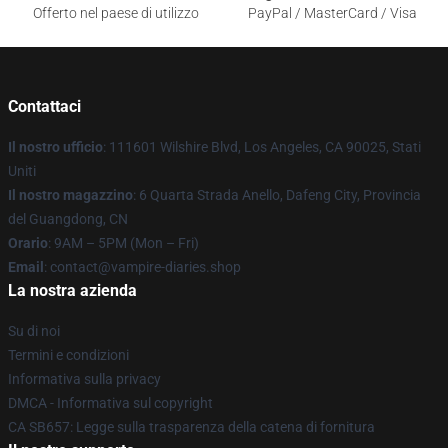
Offerto nel paese di utilizzo
PayPal / MasterCard / Visa
Contattaci
Il nostro ufficio
: 111601 Wilshire Blvd, Los Angeles, CA 90025, Stati
Uniti
Il nostro magazzino
: 6 Quarta Strada Anello, Dafeng City, Provincia
del Guangdong, CN
Orario
: 9AM – 5PM (Mon – Fri)
Email
: contact@vampire-diaries.shop
La nostra azienda
Su di noi
Termini e condizioni
Informativa sulla privacy
DMCA - Informativa sul copyright
CA SB657: Legge sulla trasparenza della catena di fornitura