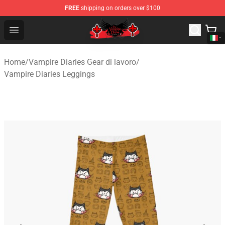
FREE
shipping on orders over $100
The Vampire Diaries Shop - Official The Vampire Diaries
Open menu
Home
/
Vampire Diaries Gear di lavoro
/
Vampire Diaries Leggings