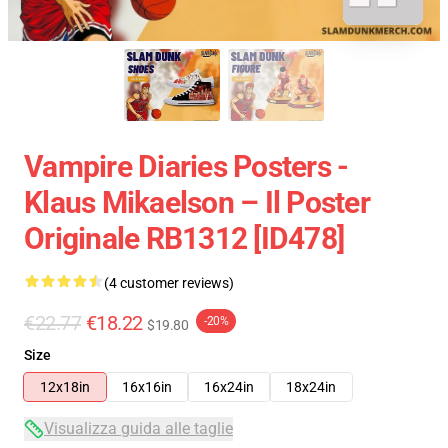
Vampire Diaries Posters -
Klaus Mikaelson – Il Poster
Originale RB1312 [ID478]
(4 customer reviews)
€22.77
€18.22
-20%
$19.80
Size
12x18in
16x16in
16x24in
18x24in
Visualizza guida alle taglie