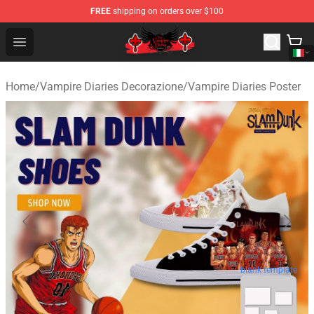
FREE
shipping on orders over $100
The Vampire Diaries Shop - Official The Vampire Diaries
Open menu
Home
/
Vampire Diaries Decorazione
/
Vampire Diaries Poster
blank template