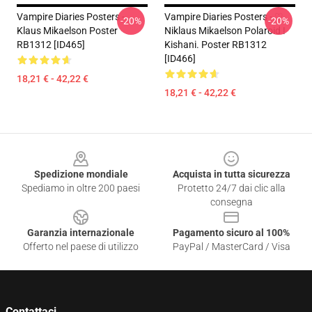
Vampire Diaries Posters -
Vampire Diaries Posters - ♡
-20%
-20%
Klaus Mikaelson Poster
Niklaus Mikaelson Polaroid !
RB1312 [ID465]
Kishani. Poster RB1312
[ID466]
18,21 € - 42,22 €
18,21 € - 42,22 €
Footer
Spedizione mondiale
Acquista in tutta sicurezza
Spediamo in oltre 200 paesi
Protetto 24/7 dai clic alla
consegna
Garanzia internazionale
Pagamento sicuro al 100%
Offerto nel paese di utilizzo
PayPal / MasterCard / Visa
Contattaci