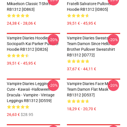
Mikaelson Classic T-Shirt
Fratelli Salvatore Pullover
RB1312 [ID863]
Hoodie RB1312 [ID805]
24,38 € - 28,06 €
39,51 € - 45,95 €
Vampire Diaries Hoodies - I'm
Vampire Diaries Sweatshirts -
-20%
-20%
Sociopath Kai Parker Pullover
Team Damon Since Hello
Hoodie RB1312 [ID826]
Brother Pullover Sweatshirt
RB1312 [ID772]
39,51 € - 45,95 €
37,67 € - 44,11 €
Vampire Diaries Leggings -
Vampire Diaries Face Masks -
-20%
-20%
Cute - Kawaii -Halloween -
Team Damon Flat Mask
Dracula - Vampire - Vintage
RB1312 [ID537]
Leggings RB1312 [ID559]
18,29 € - 20,70 €
26,63 €
$28.95