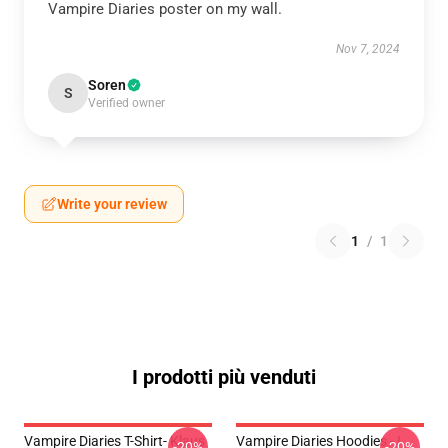
Vampire Diaries poster on my wall.
Nov 7, 2024
Soren
S
Verified owner
Write your review
1
/
1
I prodotti più venduti
Vampire Diaries T-Shirt- Klaus
Vampire Diaries Hoodies - I
-20%
-20%