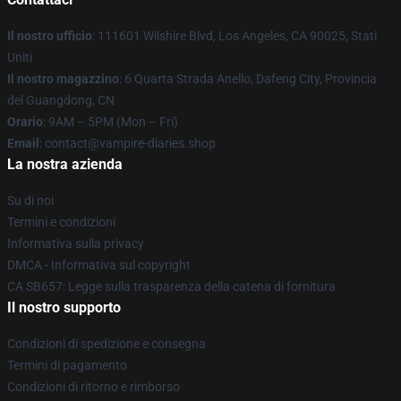
Il nostro ufficio
: 111601 Wilshire Blvd, Los Angeles, CA 90025, Stati
Uniti
Il nostro magazzino
: 6 Quarta Strada Anello, Dafeng City, Provincia
del Guangdong, CN
Orario
: 9AM – 5PM (Mon – Fri)
Email
: contact@vampire-diaries.shop
La nostra azienda
Su di noi
Termini e condizioni
Informativa sulla privacy
DMCA - Informativa sul copyright
CA SB657: Legge sulla trasparenza della catena di fornitura
Il nostro supporto
Condizioni di spedizione e consegna
Termini di pagamento
Condizioni di ritorno e rimborso