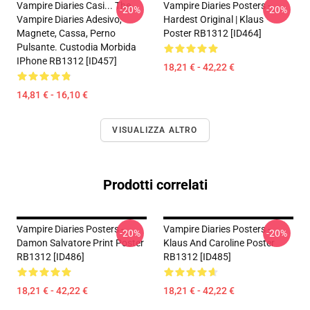
Vampire Diaries Casi... The
Vampire Diaries Posters -
-20%
-20%
Vampire Diaries Adesivo,
Hardest Original | Klaus
Magnete, Cassa, Perno
Poster RB1312 [ID464]
Pulsante. Custodia Morbida
IPhone RB1312 [ID457]
18,21 € - 42,22 €
14,81 € - 16,10 €
VISUALIZZA ALTRO
Prodotti correlati
Vampire Diaries Posters -
Vampire Diaries Posters -
-20%
-20%
Damon Salvatore Print Poster
Klaus And Caroline Poster
RB1312 [ID486]
RB1312 [ID485]
18,21 € - 42,22 €
18,21 € - 42,22 €