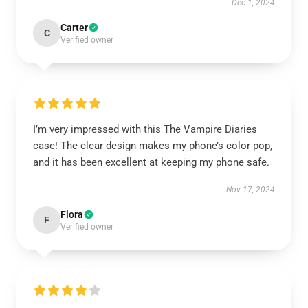
Dec 1, 2024
Carter
C
Verified owner
I’m very impressed with this The Vampire Diaries
case! The clear design makes my phone’s color pop,
and it has been excellent at keeping my phone safe.
Nov 17, 2024
Flora
F
Verified owner