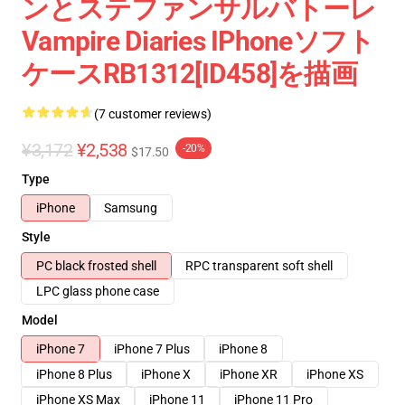
ンとステファンサルバトーレ
Vampire Diaries IPhoneソフト
ケースRB1312[ID458]を描画
(7 customer reviews)
¥3,172
¥2,538
-20%
$17.50
Type
iPhone
Samsung
Style
PC black frosted shell
RPC transparent soft shell
LPC glass phone case
Model
iPhone 7
iPhone 7 Plus
iPhone 8
iPhone 8 Plus
iPhone X
iPhone XR
iPhone XS
iPhone XS Max
iPhone 11
iPhone 11 Pro