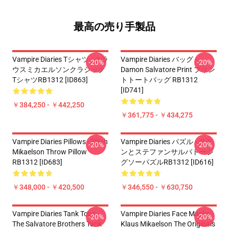
最高の売り手製品
Vampire Diaries Tシャツ - クラ
Vampire Diaries バッグ -
-20%
-20%
ウスミカエルソンクラシック
Damon Salvatore Print プリン
TシャツRB1312 [ID863]
トトートバッグ RB1312
[ID741]
￥384,250 - ￥442,250
￥361,775 - ￥434,275
Vampire Diaries Pillows - Elijah
Vampire Diaries パズル - ダモ
-20%
-20%
Mikaelson Throw Pillow
ンとステファンサルバトージ
RB1312 [ID683]
グソーパズルRB1312 [ID616]
￥348,000 - ￥420,500
￥346,550 - ￥630,750
Vampire Diaries Tank Tops -
Vampire Diaries Face Masks -
-20%
-20%
The Salvatore Brothers Tank
Klaus Mikaelson The Originals