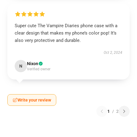
Super cute The Vampire Diaries phone case with a
clear design that makes my phone’s color pop! It’s
also very protective and durable.
Oct 2, 2024
Nixon
N
Verified owner
Write your review
1
/
2