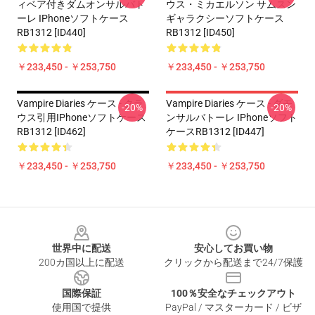
ィベア付きダムオンサルバト
ウス・ミカエルソン サムスン
ーレ IPhoneソフトケース
ギャラクシーソフトケース
RB1312 [ID440]
RB1312 [ID450]
￥233,450 - ￥253,750
￥233,450 - ￥253,750
Vampire Diaries ケース - クラ
Vampire Diaries ケース - ダモ
-20%
-20%
ウス引用iPhoneソフトケース
ンサルバトーレ IPhoneソフト
RB1312 [ID462]
ケースRB1312 [ID447]
￥233,450 - ￥253,750
￥233,450 - ￥253,750
Footer
世界中に配送
安心してお買い物
200カ国以上に配送
クリックから配送まで24/7保護
国際保証
100％安全なチェックアウト
使用国で提供
PayPal / マスターカード / ビザ