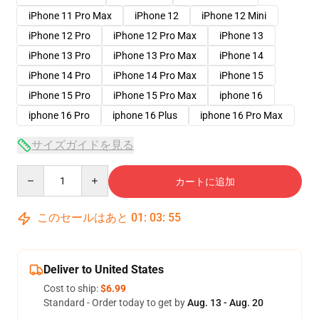
iPhone 11 Pro Max
iPhone 12
iPhone 12 Mini
iPhone 12 Pro
iPhone 12 Pro Max
iPhone 13
iPhone 13 Pro
iPhone 13 Pro Max
iPhone 14
iPhone 14 Pro
iPhone 14 Pro Max
iPhone 15
iPhone 15 Pro
iPhone 15 Pro Max
iphone 16
iphone 16 Pro
iphone 16 Plus
iphone 16 Pro Max
サイズガイドを見る
Quantity
カートに追加
このセールはあと
01
:
03
:
54
Deliver to United States
Cost to ship:
$6.99
Standard - Order today to get by
Aug. 13 - Aug. 20