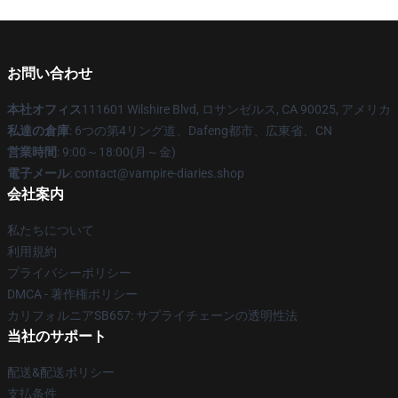
お問い合わせ
本社オフィス
111601 Wilshire Blvd, ロサンゼルス, CA 90025, アメリカ
私達の倉庫
: 6つの第4リング道、Dafeng都市、広東省、CN
営業時間
: 9:00～18:00(月～金)
電子メール
: contact@vampire-diaries.shop
会社案内
私たちについて
利用規約
プライバシーポリシー
DMCA - 著作権ポリシー
カリフォルニアSB657: サプライチェーンの透明性法
当社のサポート
配送&配送ポリシー
支払条件