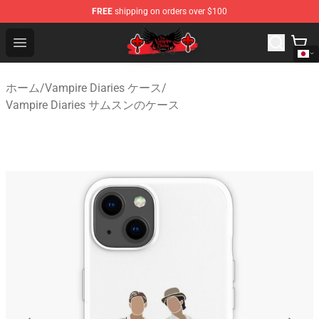
FREE
shipping on orders over $100
The Vampire Diaries Shop - Official The Vampire Diaries
Open menu
ホーム
/
Vampire Diaries ケース
/
Vampire Diaries サムスンのケース