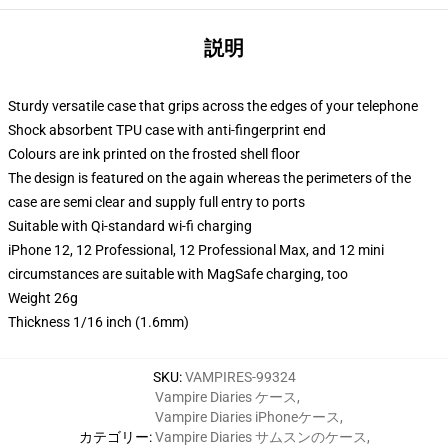
説明
Sturdy versatile case that grips across the edges of your telephone
Shock absorbent TPU case with anti-fingerprint end
Colours are ink printed on the frosted shell floor
The design is featured on the again whereas the perimeters of the
case are semi clear and supply full entry to ports
Suitable with Qi-standard wi-fi charging
iPhone 12, 12 Professional, 12 Professional Max, and 12 mini
circumstances are suitable with MagSafe charging, too
Weight 26g
Thickness 1/16 inch (1.6mm)
SKU
:
VAMPIRES-99324
Vampire Diaries ケース
,
Vampire Diaries iPhoneケース
,
カテゴリー
:
Vampire Diaries サムスンのケース
,