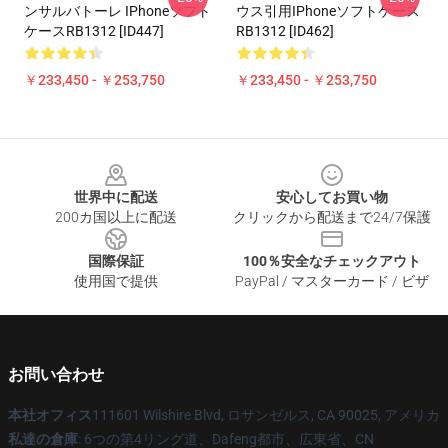
ンサルバトーレ IPhoneソフト
ウス引用iPhoneソフトケース
ケースRB1312 [ID447]
RB1312 [ID462]
￥233,450 - ￥253,750
￥233,450 - ￥253,750
Footer
世界中に配送
安心してお買い物
200カ国以上に配送
クリックから配送まで24/7保護
国際保証
100％安全なチェックアウト
使用国で提供
PayPal / マスターカード / ビザ
お問い合わせ
本社オフィス
111601 Wilshire Blvd, ロサンゼルス, CA 90025, アメリカ
私達の倉庫
: 6つの第4リング道、Dafeng都市、広東省、CN