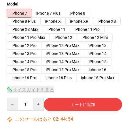
Model
iPhone 7
iPhone 7 Plus
iPhone 8
iPhone 8 Plus
iPhone X
iPhone XR
iPhone XS
iPhone XS Max
iPhone 11
iPhone 11 Pro
iPhone 11 Pro Max
iPhone 12
iPhone 12 Mini
iPhone 12 Pro
iPhone 12 Pro Max
iPhone 13
iPhone 13 Pro
iPhone 13 Pro Max
iPhone 14
iPhone 14 Pro
iPhone 14 Pro Max
iPhone 15
iPhone 15 Pro
iPhone 15 Pro Max
iphone 16
iphone 16 Pro
iphone 16 Plus
iphone 16 Pro Max
サイズガイドを見る
Quantity
カートに追加
このセールはあと
02
:
44
:
54