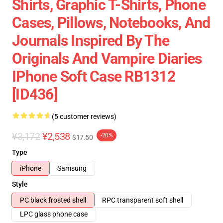
Shirts, Graphic T-Shirts, Phone
Cases, Pillows, Notebooks, And
Journals Inspired By The
Originals And Vampire Diaries
IPhone Soft Case RB1312
[ID436]
(5 customer reviews)
¥3,172
¥2,538
-20%
$17.50
Type
iPhone
Samsung
Style
PC black frosted shell
RPC transparent soft shell
LPC glass phone case