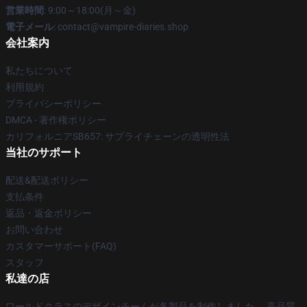
営業時間
: 9:00～18:00(月～金)
電子メール
: contact@vampire-diaries.shop
会社案内
私たちについて
利用規約
プライバシーポリシー
DMCA - 著作権ポリシー
カリフォルニアSB657: サプライチェーンの透明性法
当社のサポート
配送&配送ポリシー
支払条件
返品・返金ポリシー
お問い合わせ
カスタマーサポート(FAQ)
スタッフ
私達の店
ワールドクラスのデザインチームが各製品を制作しました。 高品質