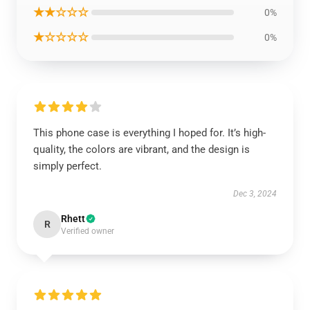
★★☆☆☆
0%
★☆☆☆☆
0%
This phone case is everything I hoped for. It’s high-
quality, the colors are vibrant, and the design is
simply perfect.
Dec 3, 2024
Rhett
R
Verified owner