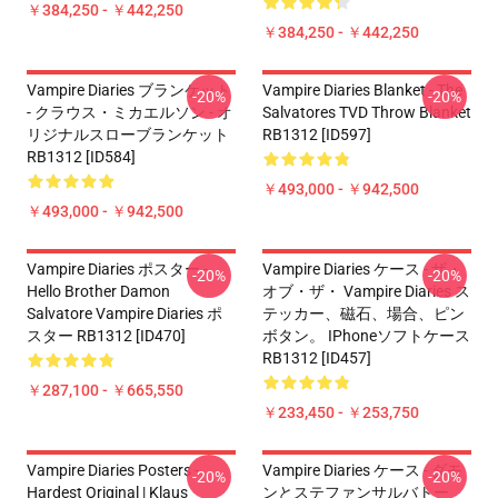
￥384,250 - ￥442,250
￥384,250 - ￥442,250
Vampire Diaries ブランケット
Vampire Diaries Blanket - The
-20%
-20%
- クラウス・ミカエルソン - オ
Salvatores TVD Throw Blanket
リジナルスローブランケット
RB1312 [ID597]
RB1312 [ID584]
￥493,000 - ￥942,500
￥493,000 - ￥942,500
Vampire Diaries ポスター -
Vampire Diaries ケース - ザ・
-20%
-20%
Hello Brother Damon
オブ・ザ・ Vampire Diaries ス
Salvatore Vampire Diaries ポ
テッカー、磁石、場合、ピン
スター RB1312 [ID470]
ボタン。 IPhoneソフトケース
RB1312 [ID457]
￥287,100 - ￥665,550
￥233,450 - ￥253,750
Vampire Diaries Posters -
Vampire Diaries ケース - ダモ
-20%
-20%
Hardest Original | Klaus
ンとステファンサルバトー