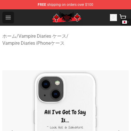
FREE
shipping on orders over $100
The Vampire Diaries Shop - Official The Vampire Diaries
Open menu
ホーム
/
Vampire Diaries ケース
/
Vampire Diaries iPhoneケース