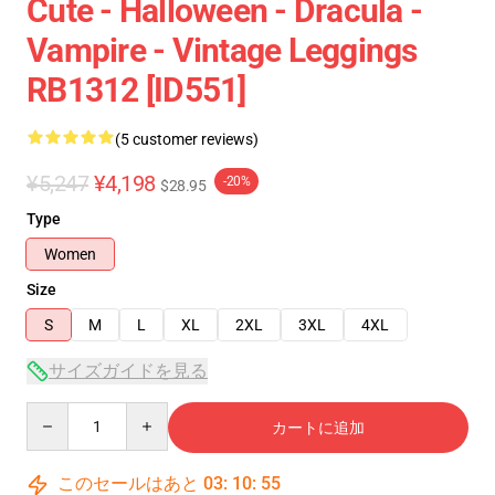
Cute - Halloween - Dracula -
Vampire - Vintage Leggings
RB1312 [ID551]
(5 customer reviews)
¥5,247
¥4,198
-20%
$28.95
Type
Women
Size
S
M
L
XL
2XL
3XL
4XL
サイズガイドを見る
Quantity
カートに追加
このセールはあと
03
:
10
:
54