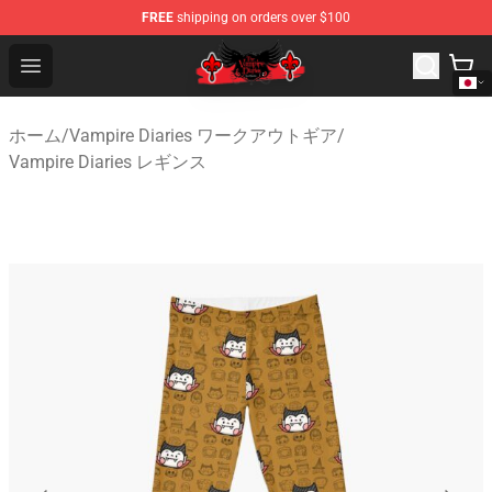
FREE
shipping on orders over $100
The Vampire Diaries Shop - Official The Vampire Diaries
Open menu
ホーム
/
Vampire Diaries ワークアウトギア
/
Vampire Diaries レギンス