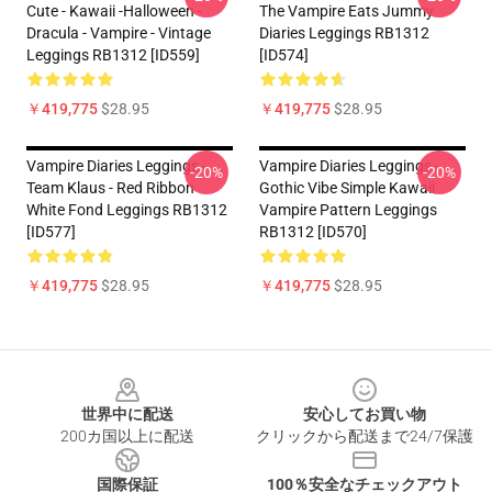
Cute - Kawaii -Halloween -
The Vampire Eats Jummy
Dracula - Vampire - Vintage
Diaries Leggings RB1312
Leggings RB1312 [ID559]
[ID574]
￥419,775
$28.95
￥419,775
$28.95
Vampire Diaries Leggings -
Vampire Diaries Leggings -
-20%
-20%
Team Klaus - Red Ribbon
Gothic Vibe Simple Kawaii
White Fond Leggings RB1312
Vampire Pattern Leggings
[ID577]
RB1312 [ID570]
￥419,775
$28.95
￥419,775
$28.95
Footer
世界中に配送
安心してお買い物
200カ国以上に配送
クリックから配送まで24/7保護
国際保証
100％安全なチェックアウト