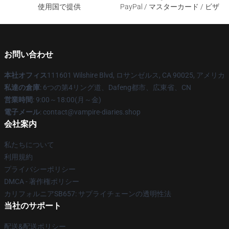
使用国で提供
PayPal / マスターカード / ビザ
お問い合わせ
本社オフィス
111601 Wilshire Blvd, ロサンゼルス, CA 90025, アメリカ
私達の倉庫
: 6つの第4リング道、Dafeng都市、広東省、CN
営業時間
: 9:00～18:00(月～金)
電子メール
: contact@vampire-diaries.shop
会社案内
私たちについて
利用規約
プライバシーポリシー
DMCA - 著作権ポリシー
カリフォルニアSB657: サプライチェーンの透明性法
当社のサポート
配送&配送ポリシー