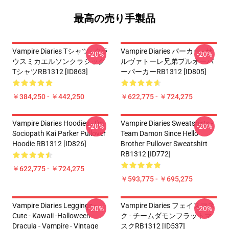
最高の売り手製品
Vampire Diaries Tシャツ - クラ
Vampire Diaries パーカー - サ
-20%
-20%
ウスミカエルソンクラシック
ルヴァトーレ兄弟プルオーバ
TシャツRB1312 [ID863]
ーパーカーRB1312 [ID805]
￥384,250 - ￥442,250
￥622,775 - ￥724,275
Vampire Diaries Hoodies - I'm
Vampire Diaries Sweatshirts -
-20%
-20%
Sociopath Kai Parker Pullover
Team Damon Since Hello
Hoodie RB1312 [ID826]
Brother Pullover Sweatshirt
RB1312 [ID772]
￥622,775 - ￥724,275
￥593,775 - ￥695,275
Vampire Diaries Leggings -
Vampire Diaries フェイスマス
-20%
-20%
Cute - Kawaii -Halloween -
ク - チームダモンフラットマ
Dracula - Vampire - Vintage
スクRB1312 [ID537]