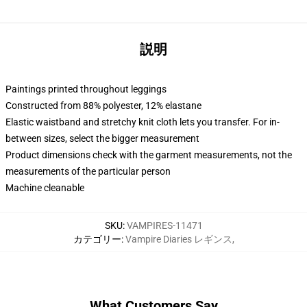
説明
Paintings printed throughout leggings
Constructed from 88% polyester, 12% elastane
Elastic waistband and stretchy knit cloth lets you transfer. For in-
between sizes, select the bigger measurement
Product dimensions check with the garment measurements, not the
measurements of the particular person
Machine cleanable
SKU
:
VAMPIRES-11471
カテゴリー
:
Vampire Diaries レギンス
,
What Customers Say