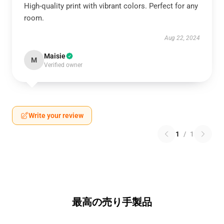
High-quality print with vibrant colors. Perfect for any
room.
Aug 22, 2024
Maisie
M
Verified owner
Write your review
1
/
1
最高の売り手製品