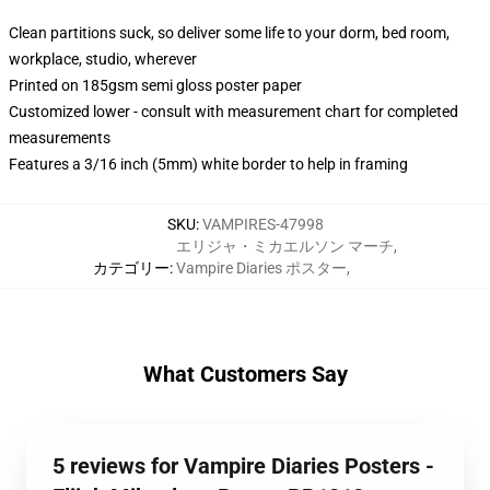
Clean partitions suck, so deliver some life to your dorm, bed room,
workplace, studio, wherever
Printed on 185gsm semi gloss poster paper
Customized lower - consult with measurement chart for completed
measurements
Features a 3/16 inch (5mm) white border to help in framing
SKU
:
VAMPIRES-47998
エリジャ・ミカエルソン マーチ
,
カテゴリー
:
Vampire Diaries ポスター
,
What Customers Say
5 reviews for Vampire Diaries Posters -