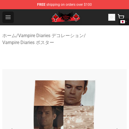
FREE
shipping on orders over $100
The Vampire Diaries Shop - Official The Vampire Diaries
Open menu
ホーム
/
Vampire Diaries デコレーション
/
Vampire Diaries ポスター