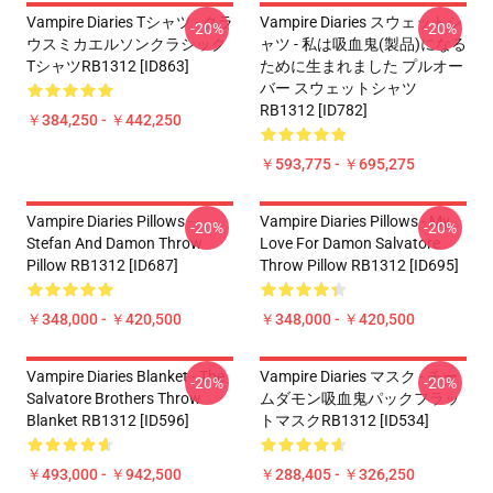
Vampire Diaries Tシャツ - クラ
Vampire Diaries スウェットシ
-20%
-20%
ウスミカエルソンクラシック
ャツ - 私は吸血鬼(製品)になる
TシャツRB1312 [ID863]
ために生まれました プルオー
バー スウェットシャツ
RB1312 [ID782]
￥384,250 - ￥442,250
￥593,775 - ￥695,275
Vampire Diaries Pillows -
Vampire Diaries Pillows - My
-20%
-20%
Stefan And Damon Throw
Love For Damon Salvatore
Pillow RB1312 [ID687]
Throw Pillow RB1312 [ID695]
￥348,000 - ￥420,500
￥348,000 - ￥420,500
Vampire Diaries Blanket - The
Vampire Diaries マスク - チー
-20%
-20%
Salvatore Brothers Throw
ムダモン吸血鬼パックフラッ
Blanket RB1312 [ID596]
トマスクRB1312 [ID534]
￥493,000 - ￥942,500
￥288,405 - ￥326,250