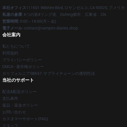
本社オフィス
111601 Wilshire Blvd, ロサンゼルス, CA 90025, アメリカ
私達の倉庫
: 6つの第4リング道、Dafeng都市、広東省、CN
営業時間
: 9:00～18:00(月～金)
電子メール
: contact@vampire-diaries.shop
会社案内
私たちについて
利用規約
プライバシーポリシー
DMCA - 著作権ポリシー
カリフォルニアSB657: サプライチェーンの透明性法
当社のサポート
配送&配送ポリシー
支払条件
返品・返金ポリシー
お問い合わせ
カスタマーサポート(FAQ)
スタッフ