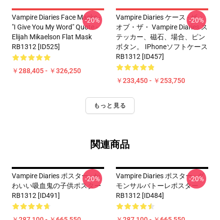
Vampire Diaries Face Masks -
Vampire Diaries ケース - ザ・
-20%
-20%
"I Give You My Word" Quote -
オブ・ザ・ Vampire Diaries ス
Elijah Mikaelson Flat Mask
テッカー、磁石、場合、ピン
RB1312 [ID525]
ボタン。 IPhoneソフトケース
RB1312 [ID457]
￥288,405 - ￥326,250
￥233,450 - ￥253,750
もっと見る
関連商品
Vampire Diaries ポスター - か
Vampire Diaries ポスター - ダ
-20%
-20%
わいい吸血鬼の子供ポスター
モンサルバトーレポスター
RB1312 [ID491]
RB1312 [ID484]
￥287,100 - ￥665,550
￥287,100 - ￥665,550