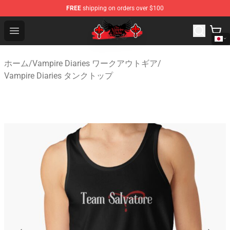
FREE
shipping on orders over $100
The Vampire Diaries Shop - Official The Vampire Diaries
Open menu
ホーム
/
Vampire Diaries ワークアウトギア
/
Vampire Diaries タンクトップ