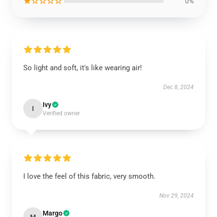
★☆☆☆☆
0%
So light and soft, it's like wearing air!
Dec 8, 2024
Ivy
I
Verified owner
I love the feel of this fabric, very smooth.
Nov 29, 2024
Margo