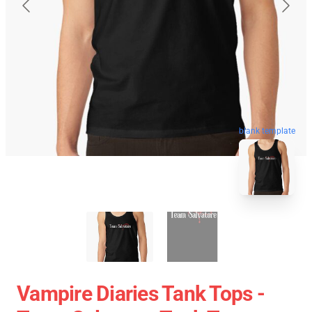
blank template
Vampire Diaries Tank Tops -