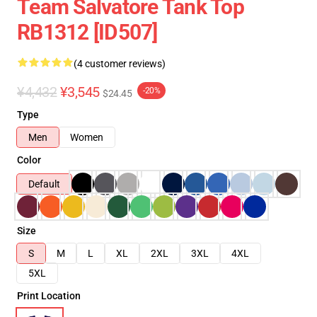
Team Salvatore Tank Top
RB1312 [ID507]
(4 customer reviews)
¥4,432
¥3,545
-20%
$24.45
Type
Men
Women
Color
Default
Size
S
M
L
XL
2XL
3XL
4XL
5XL
Print Location