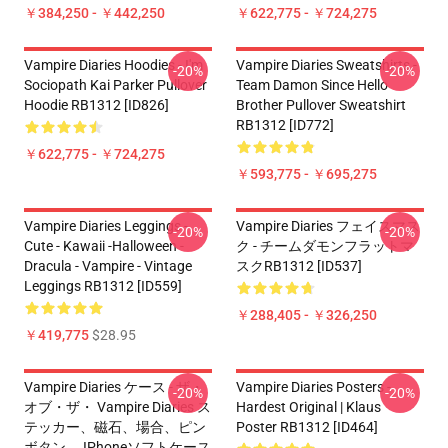
￥384,250 - ￥442,250
￥622,775 - ￥724,275
Vampire Diaries Hoodies - I'm
Vampire Diaries Sweatshirts -
-20%
-20%
Sociopath Kai Parker Pullover
Team Damon Since Hello
Hoodie RB1312 [ID826]
Brother Pullover Sweatshirt
RB1312 [ID772]
￥622,775 - ￥724,275
￥593,775 - ￥695,275
Vampire Diaries Leggings -
Vampire Diaries フェイスマス
-20%
-20%
Cute - Kawaii -Halloween -
ク - チームダモンフラットマ
Dracula - Vampire - Vintage
スクRB1312 [ID537]
Leggings RB1312 [ID559]
￥288,405 - ￥326,250
￥419,775
$28.95
Vampire Diaries ケース - ザ・
Vampire Diaries Posters -
-20%
-20%
オブ・ザ・ Vampire Diaries ス
Hardest Original | Klaus
テッカー、磁石、場合、ピン
Poster RB1312 [ID464]
ボタン。 IPhoneソフトケース