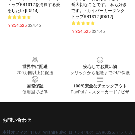
トップRB1312を消費する愛
番大切なことです。 私も好き
をしたい [ID514]
です。 - カイパーカータンク
トップRB1312 [ID517]
￥354,525
$24.45
￥354,525
$24.45
Footer
世界中に配送
安心してお買い物
200カ国以上に配送
クリックから配送まで24/7保護
国際保証
100％安全なチェックアウト
使用国で提供
PayPal / マスターカード / ビザ
お問い合わせ
本社オフィス
111601 Wilshire Blvd, ロサンゼルス, CA 90025, アメリカ