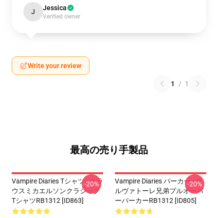
Jessica
J
Verified owner
Write your review
1
/
1
最高の売り手製品
Vampire Diaries Tシャツ - クラ
Vampire Diaries パーカー - サ
-20%
-20%
ウスミカエルソンクラシック
ルヴァトーレ兄弟プルオーバ
TシャツRB1312 [ID863]
ーパーカーRB1312 [ID805]