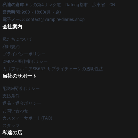
私達の倉庫
: 6つの第4リング道、Dafeng都市、広東省、CN
営業時間
: 9:00～18:00(月～金)
電子メール
: contact@vampire-diaries.shop
会社案内
私たちについて
利用規約
プライバシーポリシー
DMCA - 著作権ポリシー
カリフォルニアSB657: サプライチェーンの透明性法
当社のサポート
配送&配送ポリシー
支払条件
返品・返金ポリシー
お問い合わせ
カスタマーサポート(FAQ)
スタッフ
私達の店