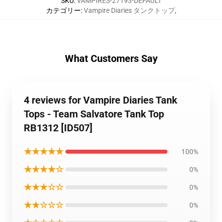
SKU
:
VAMPIRES-27193-DEFAULT
カテゴリー
:
Vampire Diaries タンクトップ
,
What Customers Say
4 reviews for Vampire Diaries Tank
Tops - Team Salvatore Tank Top
RB1312 [ID507]
★★★★★
100%
★★★★☆
0%
★★★☆☆
0%
★★☆☆☆
0%