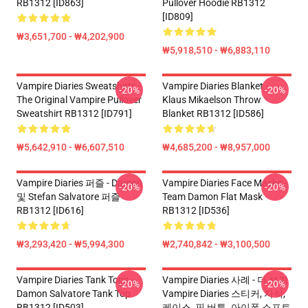
RB1312 [ID863]
Pullover Hoodie RB1312
[ID809]
₩3,651,700 - ₩4,202,900
₩5,918,510 - ₩6,883,110
Vampire Diaries Sweatshirts -
Vampire Diaries Blanket -
-20%
-20%
The Original Vampire Pullover
Klaus Mikaelson Throw
Sweatshirt RB1312 [ID791]
Blanket RB1312 [ID586]
₩5,642,910 - ₩6,607,510
₩4,685,200 - ₩8,957,000
Vampire Diaries 퍼즐 - Damon
Vampire Diaries Face Masks -
-20%
-20%
및 Stefan Salvatore 퍼즐
Team Damon Flat Mask
RB1312 [ID616]
RB1312 [ID536]
₩3,293,420 - ₩5,994,300
₩2,740,842 - ₩3,100,500
Vampire Diaries Tank Tops -
Vampire Diaries 사례 - 더 보기
-20%
-20%
Damon Salvatore Tank Top
Vampire Diaries 스티커, 자석,
RB1312 [ID503]
케이스, 핀 버튼. 아이폰 소프트