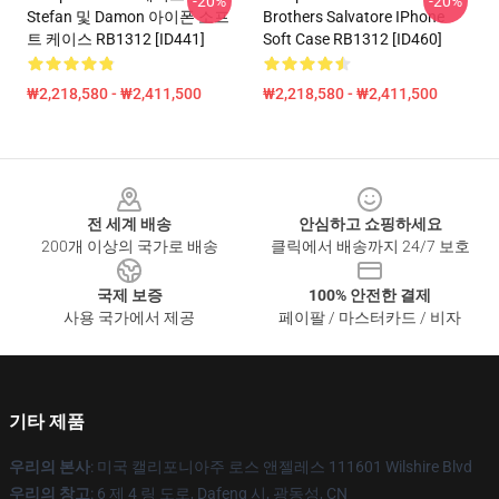
-20%
-20%
Stefan 및 Damon 아이폰 소프
Brothers Salvatore IPhone
트 케이스 RB1312 [ID441]
Soft Case RB1312 [ID460]
₩2,218,580 - ₩2,411,500
₩2,218,580 - ₩2,411,500
Footer
전 세계 배송
안심하고 쇼핑하세요
200개 이상의 국가로 배송
클릭에서 배송까지 24/7 보호
국제 보증
100% 안전한 결제
사용 국가에서 제공
페이팔 / 마스터카드 / 비자
기타 제품
우리의 본사
: 미국 캘리포니아주 로스 앤젤레스 111601 Wilshire Blvd
우리의 창고
: 6 제 4 링 도로, Dafeng 시, 광동성, CN