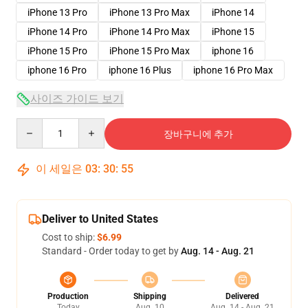
iPhone 13 Pro
iPhone 13 Pro Max
iPhone 14
iPhone 14 Pro
iPhone 14 Pro Max
iPhone 15
iPhone 15 Pro
iPhone 15 Pro Max
iphone 16
iphone 16 Pro
iphone 16 Plus
iphone 16 Pro Max
사이즈 가이드 보기
Quantity
장바구니에 추가
이 세일은
03
:
30
:
54
Deliver to United States
Cost to ship:
$6.99
Standard - Order today to get by
Aug. 14 - Aug. 21
Production
Shipping
Delivered
Today
Aug. 10
Aug. 14 - Aug. 21