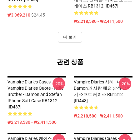
케이스 RB1312 [ID457]
₩3,369,210
$24.45
₩2,218,580 - ₩2,411,500
더 보기
관련 상품
Vampire Diaries Cases -
Vampire Diaries 사례 - 나는
-20%
-20%
Vampire Diaries Quote - Hello
Damon과 사랑 해요 삼성 갤럭
Brother - Damon And Stefan
시 소프트 케이스 RB1312
IPhone Soft Case RB1312
[ID443]
[ID437]
₩2,218,580 - ₩2,411,500
₩2,218,580 - ₩2,411,500
Vampire Diaries 케이스 -
Vampire Diaries Cases -