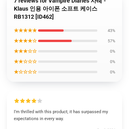
7 reviews for Vampire Diaries 사례 -
Klaus 인용 아이폰 소프트 케이스
RB1312 [ID462]
★★★★★
43%
★★★★☆
57%
★★★☆☆
0%
★★☆☆☆
0%
★☆☆☆☆
0%
I’m thrilled with this product; it has surpassed my
expectations in every way.