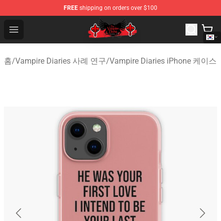
FREE
shipping on orders over $100
The Vampire Diaries Shop - Official The Vampire Diaries
Open menu
홈
/
Vampire Diaries 사례 연구
/
Vampire Diaries iPhone 케이스