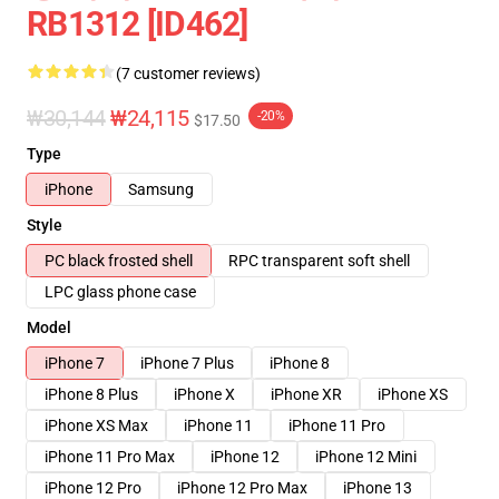
RB1312 [ID462]
(7 customer reviews)
₩30,144
₩24,115
-20%
$17.50
Type
iPhone
Samsung
Style
PC black frosted shell
RPC transparent soft shell
LPC glass phone case
Model
iPhone 7
iPhone 7 Plus
iPhone 8
iPhone 8 Plus
iPhone X
iPhone XR
iPhone XS
iPhone XS Max
iPhone 11
iPhone 11 Pro
iPhone 11 Pro Max
iPhone 12
iPhone 12 Mini
iPhone 12 Pro
iPhone 12 Pro Max
iPhone 13