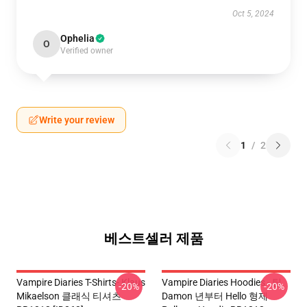
Oct 5, 2024
Ophelia
O
Verified owner
Write your review
1
/
2
베스트셀러 제품
Vampire Diaries T-Shirts- Klaus
Vampire Diaries Hoodies - 팀
-20%
-20%
Mikaelson 클래식 티셔츠
Damon 년부터 Hello 형제