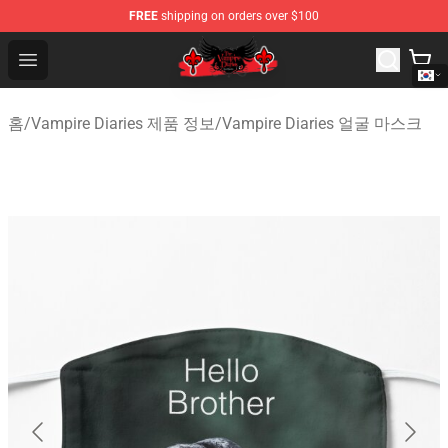
FREE
shipping on orders over $100
The Vampire Diaries Shop - Official The Vampire Diaries
Open menu
홈
/
Vampire Diaries 제품 정보
/
Vampire Diaries 얼굴 마스크