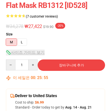
Flat Mask RB1312 [ID528]
(7 customer reviews)
₩34,278
₩27,422
-20%
$19.90
Size
M
L
사이즈 가이드 보기
Quantity
장바구니에 추가
이 세일은
00
:
25
:
54
Deliver to United States
Cost to ship:
$6.99
Standard - Order today to get by
Aug. 14 - Aug. 21