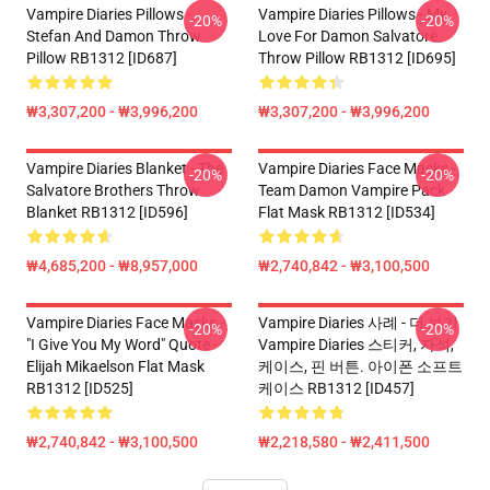
Vampire Diaries Pillows -
Vampire Diaries Pillows - My
-20%
-20%
Stefan And Damon Throw
Love For Damon Salvatore
Pillow RB1312 [ID687]
Throw Pillow RB1312 [ID695]
₩3,307,200 - ₩3,996,200
₩3,307,200 - ₩3,996,200
Vampire Diaries Blanket - The
Vampire Diaries Face Masks -
-20%
-20%
Salvatore Brothers Throw
Team Damon Vampire Pack
Blanket RB1312 [ID596]
Flat Mask RB1312 [ID534]
₩4,685,200 - ₩8,957,000
₩2,740,842 - ₩3,100,500
Vampire Diaries Face Masks -
Vampire Diaries 사례 - 더 보기
-20%
-20%
"I Give You My Word" Quote -
Vampire Diaries 스티커, 자석,
Elijah Mikaelson Flat Mask
케이스, 핀 버튼. 아이폰 소프트
RB1312 [ID525]
케이스 RB1312 [ID457]
₩2,740,842 - ₩3,100,500
₩2,218,580 - ₩2,411,500