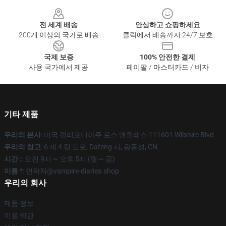
Footer
전 세계 배송
안심하고 쇼핑하세요
200개 이상의 국가로 배송
클릭에서 배송까지 24/7 보호
국제 보증
100% 안전한 결제
사용 국가에서 제공
페이팔 / 마스터카드 / 비자
기타 제품
우리의 본사
: 미국 캘리포니아주 로스 앤젤레스 111601 Wilshire Blvd
우리의 창고
: 6 제 4 링 도로, Dafeng 시, 광동성, CN
시간 :
: 오전 9시 ~ 오후 5시 (월 ~ 금)
이름 *
: 연락처@vampire-diaries.shop
우리의 회사
제품 정보
이용 약관