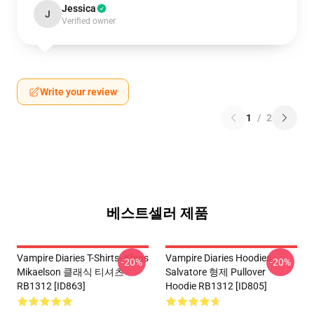
Jessica
J
Verified owner
Write your review
1
/
2
베스트셀러 제품
Vampire Diaries T-Shirts- Klaus
Vampire Diaries Hoodies -
-20%
-20%
Mikaelson 클래식 티셔츠
Salvatore 형제 Pullover
RB1312 [ID863]
Hoodie RB1312 [ID805]