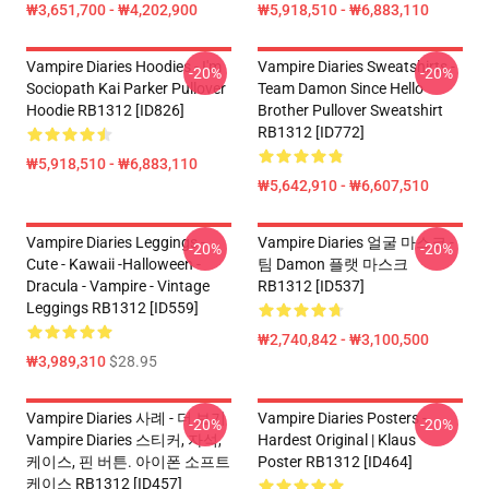
₩3,651,700 - ₩4,202,900
₩5,918,510 - ₩6,883,110
Vampire Diaries Hoodies - I'm
Vampire Diaries Sweatshirts -
-20%
-20%
Sociopath Kai Parker Pullover
Team Damon Since Hello
Hoodie RB1312 [ID826]
Brother Pullover Sweatshirt
RB1312 [ID772]
₩5,918,510 - ₩6,883,110
₩5,642,910 - ₩6,607,510
Vampire Diaries Leggings -
Vampire Diaries 얼굴 마스크 -
-20%
-20%
Cute - Kawaii -Halloween -
팀 Damon 플랫 마스크
Dracula - Vampire - Vintage
RB1312 [ID537]
Leggings RB1312 [ID559]
₩2,740,842 - ₩3,100,500
₩3,989,310
$28.95
Vampire Diaries 사례 - 더 보기
Vampire Diaries Posters -
-20%
-20%
Vampire Diaries 스티커, 자석,
Hardest Original | Klaus
케이스, 핀 버튼. 아이폰 소프트
Poster RB1312 [ID464]
케이스 RB1312 [ID457]