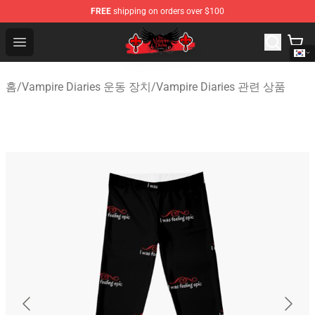
FREE
shipping on orders over $100
The Vampire Diaries Shop - Official The Vampire Diaries
Open menu
홈
/
Vampire Diaries 운동 장치
/
Vampire Diaries 관련 상품