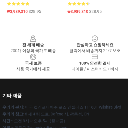
₩3,989,310
$28.95
₩3,989,310
$28.95
Footer
전 세계 배송
안심하고 쇼핑하세요
200개 이상의 국가로 배송
클릭에서 배송까지 24/7 보호
국제 보증
100% 안전한 결제
사용 국가에서 제공
페이팔 / 마스터카드 / 비자
기타 제품
우리의 본사
: 미국 캘리포니아주 로스 앤젤레스 111601 Wilshire Blvd
우리의 창고
: 6 제 4 링 도로, Dafeng 시, 광동성, CN
시간 :
: 오전 9시 ~ 오후 5시 (월 ~ 금)
이름 *
: 연락처@vampire-diaries.shop