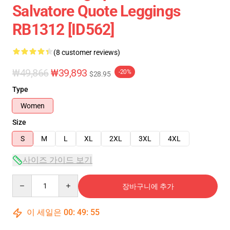
Salvatore Quote Leggings
RB1312 [ID562]
(8 customer reviews)
₩49,866
₩39,893
-20%
$28.95
Type
Women
Size
S
M
L
XL
2XL
3XL
4XL
사이즈 가이드 보기
Quantity
장바구니에 추가
이 세일은
00
:
49
:
54