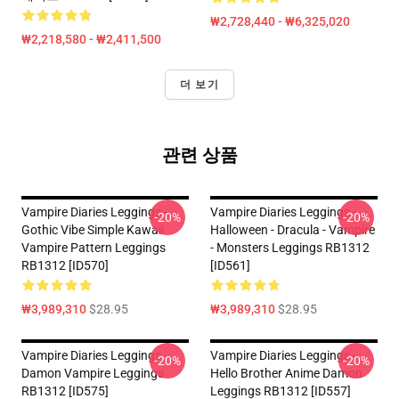
₩2,728,440 - ₩6,325,020
₩2,218,580 - ₩2,411,500
더 보기
관련 상품
Vampire Diaries Leggings -
Vampire Diaries Leggings -
-20%
-20%
Gothic Vibe Simple Kawaii
Halloween - Dracula - Vampire
Vampire Pattern Leggings
- Monsters Leggings RB1312
RB1312 [ID570]
[ID561]
₩3,989,310
$28.95
₩3,989,310
$28.95
Vampire Diaries Leggings -
Vampire Diaries Leggings -
-20%
-20%
Damon Vampire Leggings
Hello Brother Anime Damon
RB1312 [ID575]
Leggings RB1312 [ID557]