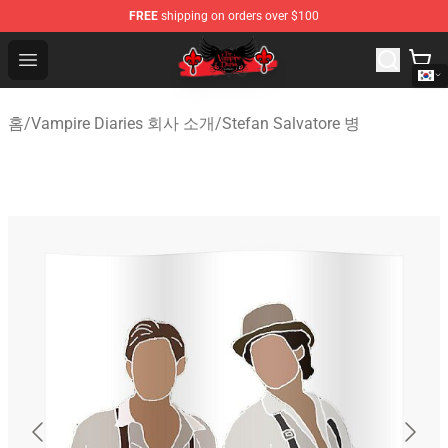
FREE
shipping on orders over $100
The Vampire Diaries Shop - Official The Vampire Diaries
Open menu
홈
/
Vampire Diaries 회사 소개
/
Stefan Salvatore 병