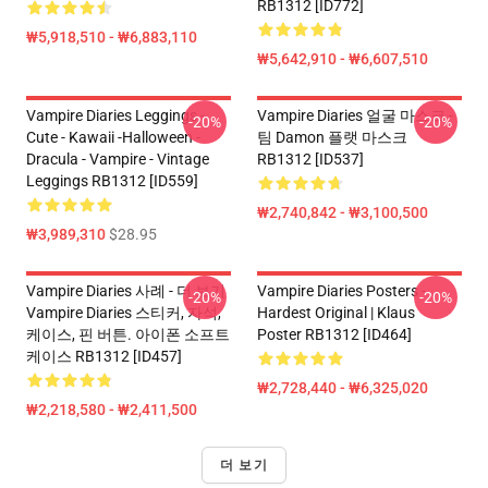
RB1312 [ID772]
₩5,918,510 - ₩6,883,110
₩5,642,910 - ₩6,607,510
Vampire Diaries Leggings -
Vampire Diaries 얼굴 마스크 -
-20%
-20%
Cute - Kawaii -Halloween -
팀 Damon 플랫 마스크
Dracula - Vampire - Vintage
RB1312 [ID537]
Leggings RB1312 [ID559]
₩2,740,842 - ₩3,100,500
₩3,989,310
$28.95
Vampire Diaries 사례 - 더 보기
Vampire Diaries Posters -
-20%
-20%
Vampire Diaries 스티커, 자석,
Hardest Original | Klaus
케이스, 핀 버튼. 아이폰 소프트
Poster RB1312 [ID464]
케이스 RB1312 [ID457]
₩2,728,440 - ₩6,325,020
₩2,218,580 - ₩2,411,500
더 보기