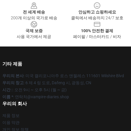
전 세계 배송
안심하고 쇼핑하세요
200개 이상의 국가로 배송
클릭에서 배송까지 24/7 보호
국제 보증
100% 안전한 결제
사용 국가에서 제공
페이팔 / 마스터카드 / 비자
기타 제품
우리의 본사
: 미국 캘리포니아주 로스 앤젤레스 111601 Wilshire Blvd
우리의 창고
: 6 제 4 링 도로, Dafeng 시, 광동성, CN
시간 :
: 오전 9시 ~ 오후 5시 (월 ~ 금)
이름 *
: 연락처@vampire-diaries.shop
우리의 회사
제품 정보
이용 약관
개인 정보 정책