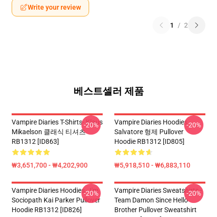
Write your review
1
/
2
베스트셀러 제품
Vampire Diaries T-Shirts- Klaus
Vampire Diaries Hoodies -
-20%
-20%
Mikaelson 클래식 티셔츠
Salvatore 형제 Pullover
RB1312 [ID863]
Hoodie RB1312 [ID805]
₩3,651,700 - ₩4,202,900
₩5,918,510 - ₩6,883,110
Vampire Diaries Hoodies - I'm
Vampire Diaries Sweatshirts -
-20%
-20%
Sociopath Kai Parker Pullover
Team Damon Since Hello
Hoodie RB1312 [ID826]
Brother Pullover Sweatshirt