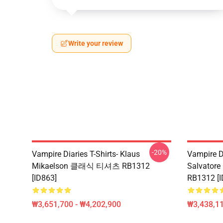
Write your review
-20%
Vampire Diaries T-Shirts- Klaus
Vampire 
Mikaelson 클래식 티셔츠 RB1312
Salvato
[ID863]
RB1312 [I
₩3,651,700 - ₩4,202,900
₩3,438,11