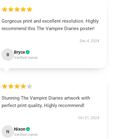
Gorgeous print and excellent resolution. Highly
recommend this The Vampire Diaries poster!
Dec 4, 2024
Bryce
B
Verified owner
Stunning The Vampire Diaries artwork with
perfect print quality. Highly recommend!
Oct 21, 2024
Nixon
N
Verified owner