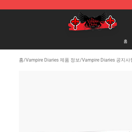
The Vampire Diaries Shop - Official The Vampire Diari
홈
홈
/
Vampire Diaries 제품 정보
/
Vampire Diaries 공지