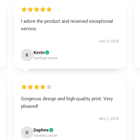
I adore the product and received exceptional
service.
Dec 4, 2024
Kevin
K
Verified owner
Gorgeous design and high-quality print. Very
pleased!
Nov 2, 2024
Daphne
D
Verified owner