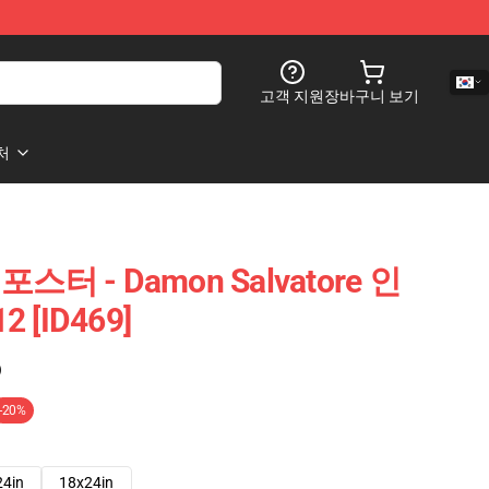
고객 지원
장바구니 보기
처
s 포스터 - Damon Salvatore 인
 [ID469]
)
-20%
24in
18x24in