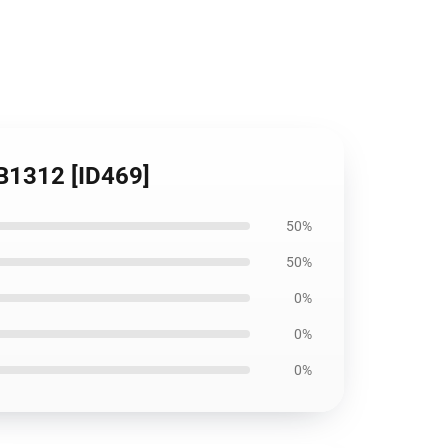
B1312 [ID469]
50%
50%
0%
0%
0%