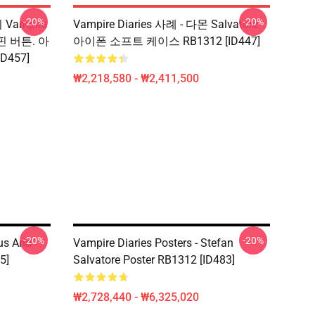
-20%
-20%
기 Vampire
Vampire Diaries 사례 - 다몬 Salvatore
 핀 버튼. 아
아이폰 소프트 케이스 RB1312 [ID447]
D457]
₩2,218,580 - ₩2,411,500
-20%
-20%
aus And
Vampire Diaries Posters - Stefan
5]
Salvatore Poster RB1312 [ID483]
₩2,728,440 - ₩6,325,020