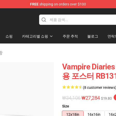
FREE
shipping on orders over $100
es Merchandise Store
쇼핑
카테고리별 쇼핑
주문 추적
블로그
연락
사항
Vampire Diarie
용 포스터 RB1312
(8 customer reviews
₩34,106
₩27,284
$19.80
Size
12x18in
16x16in
16x