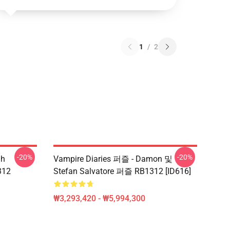
1
/
2
-20%
-20%
ah
Vampire Diaries 퍼즐 - Damon 및
312
Stefan Salvatore 퍼즐 RB1312 [ID616]
₩3,293,420 - ₩5,994,300