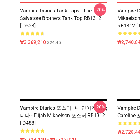
-20%
Vampire Diaries Tank Tops - The
Vampire D
Salvatore Brothers Tank Top RB1312
Mikaelson
[ID523]
RB1312 [I
₩3,369,210
₩2,740,84
$24.45
-20%
Vampire Diaries 포스터 - 내 단어가 있습
Vampire 
니다 - Elijah Mikaelson 포스터 RB1312
Caroline
[ID488]
₩2,728,44
₩2,728,440 - ₩6,325,020