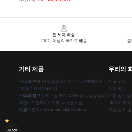
Footer
전 세계 배송
200개 이상의 국가로 배송
클
기타 제품
우리의 
우리의 본사
: 미국 캘리포니아주 로스 앤젤레스
제품 정보
111601 Wilshire Blvd
이용 약관
우리의 창고
: 6 제 4 링 도로, Dafeng 시, 광동성, CN
개인 정보 정
시간 :
: 오전 9시 ~ 오후 5시 (월 ~ 금)
DMCA - 저
이름 *
: 연락처@vampire-diaries.shop
모델 번호: 
UNLOCK