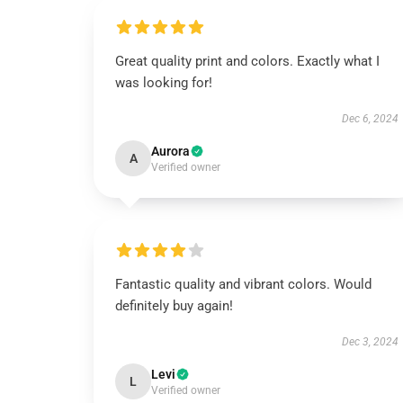
Great quality print and colors. Exactly what I
was looking for!
Dec 6, 2024
Aurora
A
Verified owner
Fantastic quality and vibrant colors. Would
definitely buy again!
Dec 3, 2024
Levi
L
Verified owner