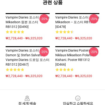
관련 상품
Vampire Diaries 포스터 - Klaus
Vampire Diaries 포스터 - Klaus
-20%
-20%
Mikaelson 원본 포스터
Mikaelson – 포스터 RB1312
RB1312 [ID490]
[ID478]
₩2,728,440 - ₩6,325,020
₩2,728,440 - ₩6,325,020
Vampire Diaries 포스터 -
Vampire Diaries Posters - ♡
-20%
-20%
Damon 및 Stefan Salvatore
Niklaus Mikaelson Polaroid !
Vampire Diaries 드로잉 포스터
Kishani. Poster RB1312
RB1312 [ID467]
[ID466]
₩2,728,440 - ₩6,325,020
₩2,728,440 - ₩6,325,020
Footer
전 세계 배송
안심하고 쇼핑하세요