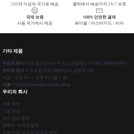
200개 이상의 국가로 배송
클릭에서 배송까지 24/7 보호
국제 보증
100% 안전한 결제
사용 국가에서 제공
페이팔 / 마스터카드 / 비자
기타 제품
우리의 본사
: 미국 캘리포니아주 로스 앤젤레스 111601 Wilshire Blvd
우리의 창고
: 6 제 4 링 도로, Dafeng 시, 광동성, CN
시간 :
: 오전 9시 ~ 오후 5시 (월 ~ 금)
이름 *
: 연락처@vampire-diaries.shop
우리의 회사
제품 정보
이용 약관
개인 정보 정책
DMCA - 저작권 정책
모델 번호: 공급망 투명성 행위