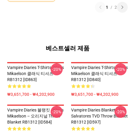
1
/
2
베스트셀러 제품
Vampire Diaries T-Shirts- Klaus
Vampire Diaries T-Shirts- Klaus
-20%
-20%
Mikaelson 클래식 티셔츠
Mikaelson 클래식 티셔츠
RB1312 [ID863]
RB1312 [ID840]
₩3,651,700 - ₩4,202,900
₩3,651,700 - ₩4,202,900
Vampire Diaries 블랭킷 - Klaus
Vampire Diaries Blanket - The
-20%
-20%
Mikaelson – 오리지널 Throw
Salvatores TVD Throw Blanket
Blanket RB1312 [ID584]
RB1312 [ID597]