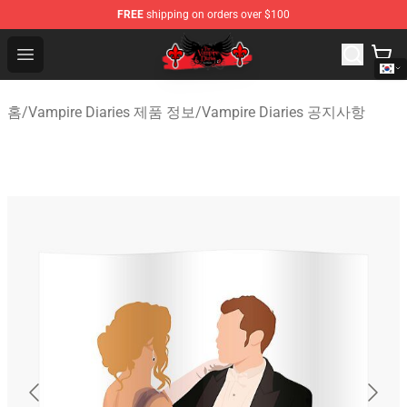
FREE
shipping on orders over $100
The Vampire Diaries Shop - Official The Vampire Diaries
Open menu
홈
/
Vampire Diaries 제품 정보
/
Vampire Diaries 공지사항