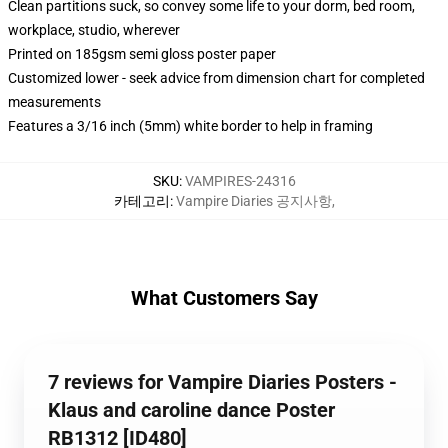
Clean partitions suck, so convey some life to your dorm, bed room,
workplace, studio, wherever
Printed on 185gsm semi gloss poster paper
Customized lower - seek advice from dimension chart for completed
measurements
Features a 3/16 inch (5mm) white border to help in framing
SKU
:
VAMPIRES-24316
카테고리
:
Vampire Diaries 공지사항
,
What Customers Say
7 reviews for Vampire Diaries Posters -
Klaus and caroline dance Poster
RB1312 [ID480]