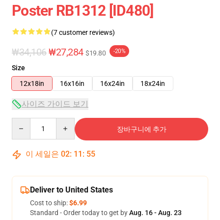
Poster RB1312 [ID480]
(7 customer reviews)
₩34,106
₩27,284
-20%
$19.80
Size
12x18in
16x16in
16x24in
18x24in
사이즈 가이드 보기
Quantity
장바구니에 추가
이 세일은
02
:
11
:
54
Deliver to United States
Cost to ship:
$6.99
Standard - Order today to get by
Aug. 16 - Aug. 23