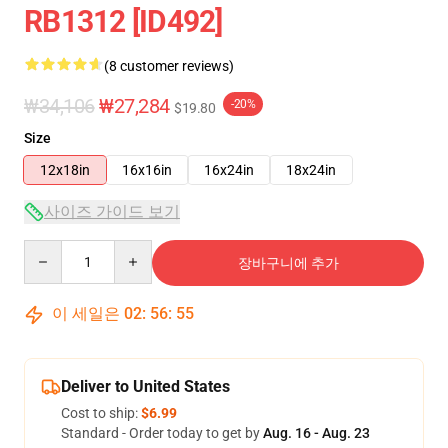
RB1312 [ID492]
(8 customer reviews)
₩34,106
₩27,284
-20%
$19.80
Size
12x18in
16x16in
16x24in
18x24in
사이즈 가이드 보기
Quantity
장바구니에 추가
이 세일은
02
:
56
:
54
Deliver to United States
Cost to ship:
$6.99
Standard - Order today to get by
Aug. 16 - Aug. 23