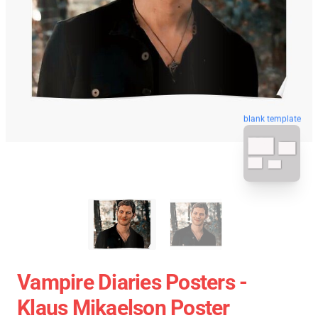
blank template
Vampire Diaries Posters -
Klaus Mikaelson Poster