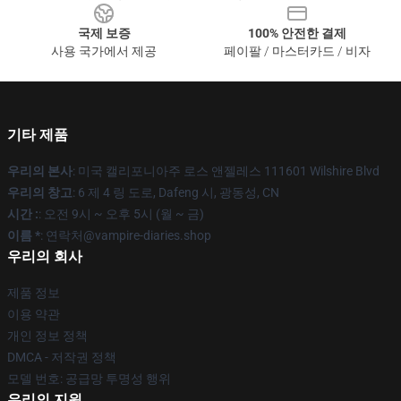
국제 보증
100% 안전한 결제
사용 국가에서 제공
페이팔 / 마스터카드 / 비자
기타 제품
우리의 본사
: 미국 캘리포니아주 로스 앤젤레스 111601 Wilshire Blvd
우리의 창고
: 6 제 4 링 도로, Dafeng 시, 광동성, CN
시간 :
: 오전 9시 ~ 오후 5시 (월 ~ 금)
이름 *
: 연락처@vampire-diaries.shop
우리의 회사
제품 정보
이용 약관
개인 정보 정책
DMCA - 저작권 정책
모델 번호: 공급망 투명성 행위
우리의 지원