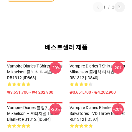
1
/
2
베스트셀러 제품
Vampire Diaries T-Shirts- Klaus
Vampire Diaries T-Shirts- Klaus
-20%
-20%
Mikaelson 클래식 티셔츠
Mikaelson 클래식 티셔츠
RB1312 [ID863]
RB1312 [ID840]
₩3,651,700 - ₩4,202,900
₩3,651,700 - ₩4,202,900
Vampire Diaries 블랭킷 - Klaus
Vampire Diaries Blanket - The
-20%
-20%
Mikaelson – 오리지널 Throw
Salvatores TVD Throw Blanket
Blanket RB1312 [ID584]
RB1312 [ID597]