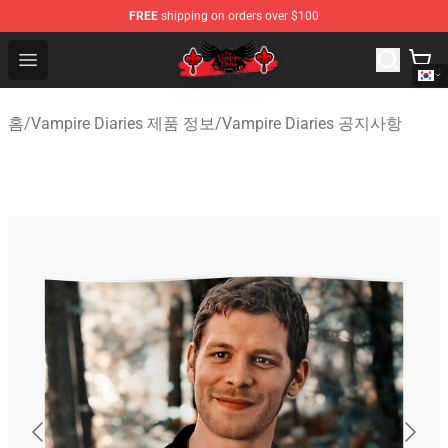
FREE
shipping on orders over $100
The Vampire Diaries Shop - Official The Vampire Diaries
Open menu
홈
/
Vampire Diaries 제품 정보
/
Vampire Diaries 공지사항