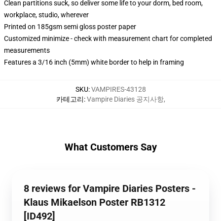
Clean partitions suck, so deliver some life to your dorm, bed room,
workplace, studio, wherever
Printed on 185gsm semi gloss poster paper
Customized minimize - check with measurement chart for completed
measurements
Features a 3/16 inch (5mm) white border to help in framing
SKU
:
VAMPIRES-43128
카테고리
:
Vampire Diaries 공지사항
,
What Customers Say
8 reviews for Vampire Diaries Posters -
Klaus Mikaelson Poster RB1312
[ID492]