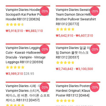
Vampire Diaries Hoodies - I'm
Vampire Diaries Sweatshirts -
-20%
-20%
Sociopath Kai Parker Pullover
Team Damon Since Hello
Hoodie RB1312 [ID826]
Brother Pullover Sweatshirt
RB1312 [ID772]
₩5,918,510 - ₩6,883,110
₩5,642,910 - ₩6,607,510
Vampire Diaries Leggings -
Vampire Diaries 얼굴 마스크 -
-20%
-20%
Cute - Kawaii -Halloween -
팀 Damon 플랫 마스크
Dracula - Vampire - Vintage
RB1312 [ID537]
Leggings RB1312 [ID559]
₩2,740,842 - ₩3,100,500
₩3,989,310
$28.95
Vampire Diaries 사례 - 더 보기
Vampire Diaries Posters -
-20%
-20%
Vampire Diaries 스티커, 자석,
Hardest Original | Klaus
케이스, 핀 버튼. 아이폰 소프트
Poster RB1312 [ID464]
케이스 RB1312 [ID457]