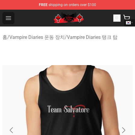
FREE
shipping on orders over $100
The Vampire Diaries Shop - Official The Vampire Diaries
Open menu
홈
/
Vampire Diaries 운동 장치
/
Vampire Diaries 탱크 탑