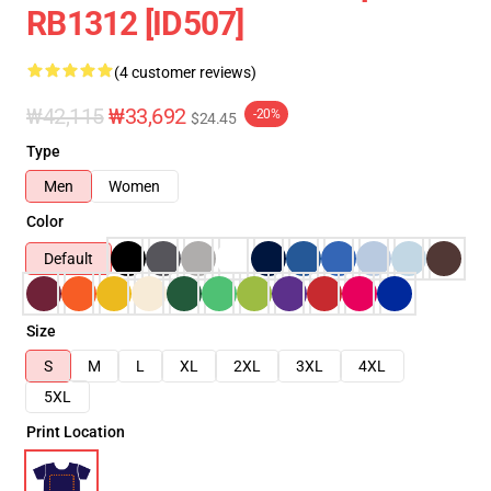
RB1312 [ID507]
(4 customer reviews)
₩42,115
₩33,692
-20%
$24.45
Type
Men
Women
Color
Default
Size
S
M
L
XL
2XL
3XL
4XL
5XL
Print Location