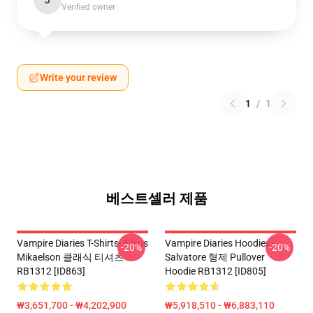
J
Verified owner
Write your review
1
/
1
베스트셀러 제품
Vampire Diaries T-Shirts- Klaus
Vampire Diaries Hoodies -
-20%
-20%
Mikaelson 클래식 티셔츠
Salvatore 형제 Pullover
RB1312 [ID863]
Hoodie RB1312 [ID805]
₩3,651,700 - ₩4,202,900
₩5,918,510 - ₩6,883,110