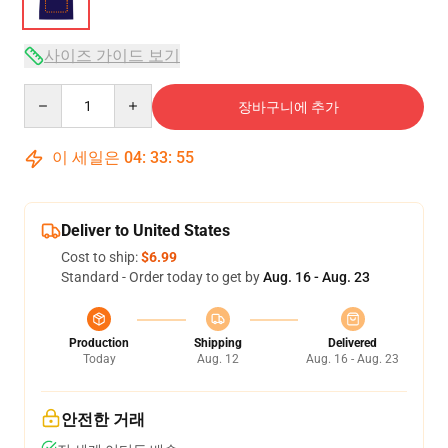
사이즈 가이드 보기
Quantity
장바구니에 추가
이 세일은
04
:
33
:
54
Deliver to United States
Cost to ship:
$6.99
Standard - Order today to get by
Aug. 16 - Aug. 23
Production
Shipping
Delivered
Today
Aug. 12
Aug. 16 - Aug. 23
안전한 거래