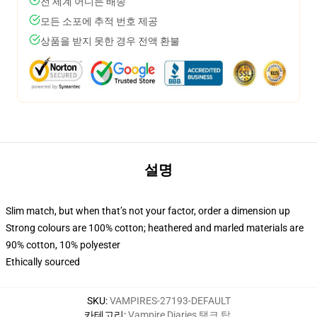
전 세계 어디든 배송
모든 소포에 추적 번호 제공
상품을 받지 못한 경우 전액 환불
설명
Slim match, but when that’s not your factor, order a dimension up
Strong colours are 100% cotton; heathered and marled materials are
90% cotton, 10% polyester
Ethically sourced
SKU
:
VAMPIRES-27193-DEFAULT
카테고리
:
Vampire Diaries 탱크 탑
,