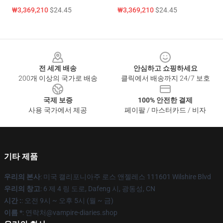
₩3,369,210
$24.45
₩3,369,210
$24.45
Footer
전 세계 배송
안심하고 쇼핑하세요
200개 이상의 국가로 배송
클릭에서 배송까지 24/7 보호
국제 보증
100% 안전한 결제
사용 국가에서 제공
페이팔 / 마스터카드 / 비자
기타 제품
우리의 본사
: 미국 캘리포니아주 로스 앤젤레스 111601 Wilshire Blvd
우리의 창고
: 6 제 4 링 도로, Dafeng 시, 광동성, CN
시간 :
: 오전 9시 ~ 오후 5시 (월 ~ 금)
이름 *
: 연락처@vampire-diaries.shop