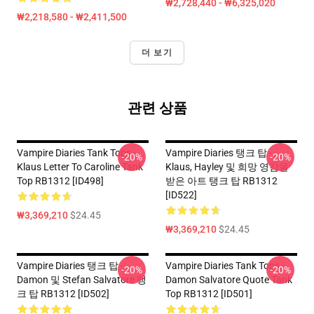
₩2,728,440 - ₩6,325,020
₩2,218,580 - ₩2,411,500
더 보기
관련 상품
Vampire Diaries Tank Tops -
Vampire Diaries 탱크 탑 -
-20%
-20%
Klaus Letter To Caroline Tank
Klaus, Hayley 및 희망 영감을
Top RB1312 [ID498]
받은 아트 탱크 탑 RB1312
[ID522]
₩3,369,210
$24.45
₩3,369,210
$24.45
Vampire Diaries 탱크 탑 -
Vampire Diaries Tank Tops -
-20%
-20%
Damon 및 Stefan Salvatore 탱
Damon Salvatore Quote Tank
크 탑 RB1312 [ID502]
Top RB1312 [ID501]