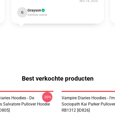
Nov 18, 2024
Grayson
G
Verified owner
Best verkochte producten
-20%
iaries Hoodies - De
Vampire Diaries Hoodies - I'm
s Salvatore Pullover Hoodie
Sociopath Kai Parker Pullove
D805]
RB1312 [ID826]