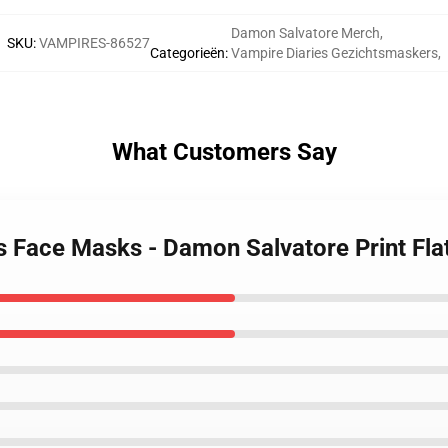
Damon Salvatore Merch
,
SKU
:
VAMPIRES-86527
Categorieën
:
Vampire Diaries Gezichtsmaskers
,
What Customers Say
es Face Masks - Damon Salvatore Print Fl