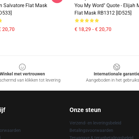
n Salvatore Flat Mask
You My Word" Quote - Elijah 
D533]
Flat Mask RB1312 [ID525]
€ 20,70
€ 18,29 - € 20,70
Winkel met vertrouwen
Internationale garanti
chermd van klikken tot levering
Aangeboden in het gebruik
jf
Onze steun
Verzend- en leveringsbeleid
oorwaarden
Betalingsvoorwaarden
d
Teruggave & terugbetalingsbeleid