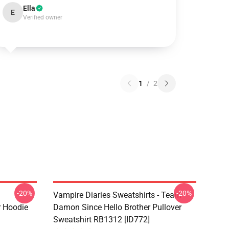
Ella
E
Verified owner
1
/
2
-20%
-20%
Vampire Diaries Sweatshirts - Team
r Hoodie
Damon Since Hello Brother Pullover
Sweatshirt RB1312 [ID772]