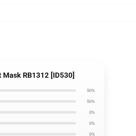
at Mask RB1312 [ID530]
50%
50%
0%
0%
0%