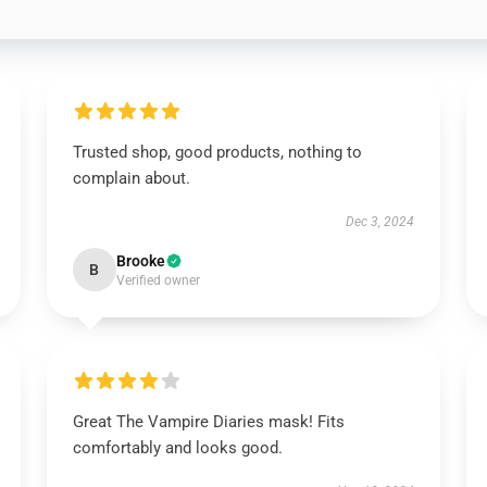
Trusted shop, good products, nothing to
complain about.
Dec 3, 2024
Brooke
B
Verified owner
Great The Vampire Diaries mask! Fits
comfortably and looks good.