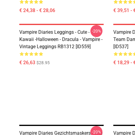
€ 24,38 - € 28,06
€ 39,51 - 
-20%
Vampire Diaries Leggings - Cute -
Vampire D
Kawaii -Halloween - Dracula - Vampire -
Team Dam
Vintage Leggings RB1312 [ID559]
[ID537]
€ 26,63
€ 18,29 - 
$28.95
-20%
Vampire Diaries Gezichtsmaskers - The
Vampire D