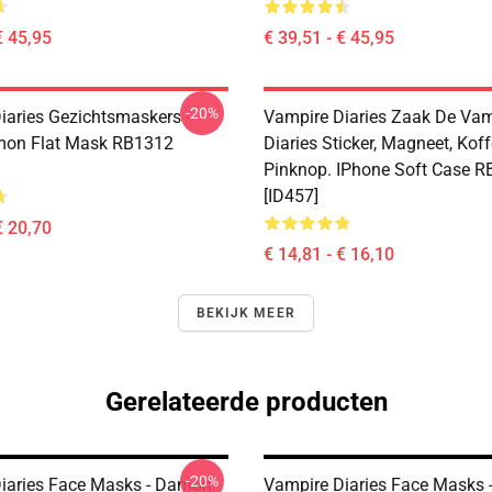
€ 45,95
€ 39,51 - € 45,95
-20%
iaries Gezichtsmaskers -
Vampire Diaries Zaak De Vam
on Flat Mask RB1312
Diaries Sticker, Magneet, Koff
Pinknop. IPhone Soft Case 
[ID457]
€ 20,70
€ 14,81 - € 16,10
BEKIJK MEER
Gerelateerde producten
-20%
iaries Face Masks - Damon
Vampire Diaries Face Masks - 