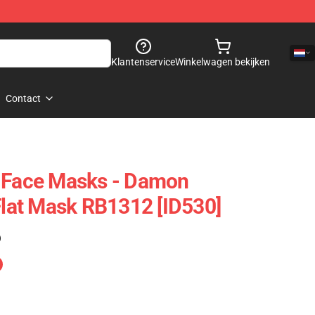
Klantenservice
Winkelwagen bekijken
Contact
s Face Masks - Damon
 Flat Mask RB1312 [ID530]
)