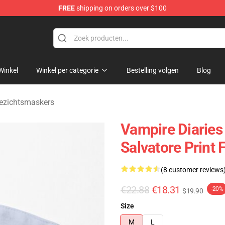
FREE
shipping on orders over $100
es Merchandise Store
Winkel
Winkel per categorie
Bestelling volgen
Blog
Gezichtsmaskers
Vampire Diarie
Salvatore Print
(8 customer reviews
€22.88
€18.31
-20%
$19.90
Size
M
L