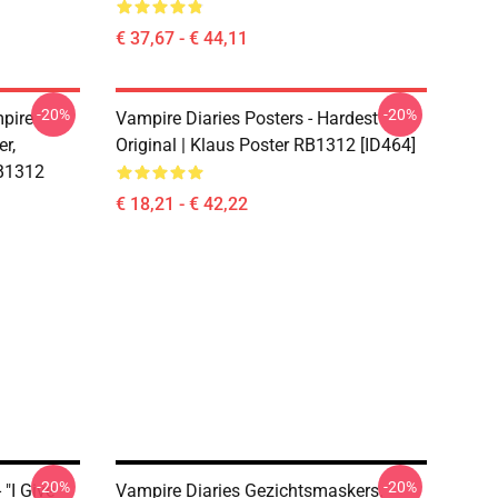
€ 37,67 - € 44,11
-20%
-20%
pire
Vampire Diaries Posters - Hardest
er,
Original | Klaus Poster RB1312 [ID464]
RB1312
€ 18,21 - € 42,22
-20%
-20%
"I Give
Vampire Diaries Gezichtsmaskers.