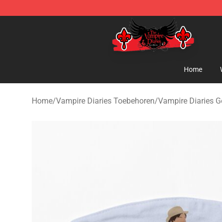
The Vampire Diaries Shop - Official The Vampire Diari
Home
Home
/
Vampire Diaries Toebehoren
/
Vampire Diaries 