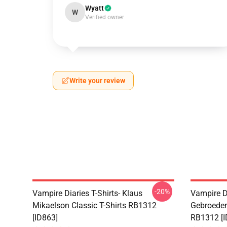
Wyatt
W
Verified owner
Write your review
-20%
Vampire Diaries T-Shirts- Klaus
Vampire D
Mikaelson Classic T-Shirts RB1312
Gebroeder
[ID863]
RB1312 [I