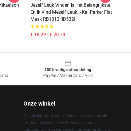
Mikaelson
Jezelf Leuk Vinden Is Het Belangrijkste.
En Ik Vind Mezelf Leuk. - Kai Parker Flat
Mask RB1312 [ID532]
€ 18,29 - € 20,70
e
100% veilige afhandeling
sland
PayPal / MasterCard / Visa
Onze winkel
Ons designteam van wereldklasse creëerde elk
product. Wij bieden een breed scala aan
hoogwaardige en esthetisch aangename design