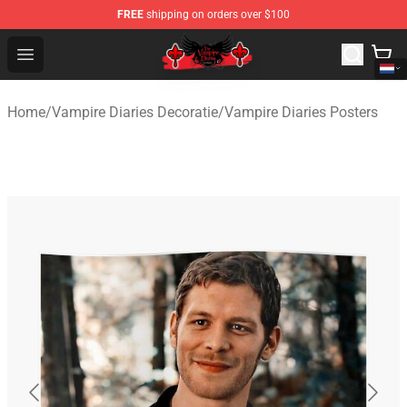
FREE
shipping on orders over $100
The Vampire Diaries Shop - Official The Vampire Diaries
Open menu
Home
/
Vampire Diaries Decoratie
/
Vampire Diaries Posters