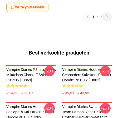
Write your review
1
/
2
Best verkochte producten
Vampire Diaries T-Shirts- Klaus
Vampire Diaries Hoodies - De
-20%
-20%
Mikaelson Classic T-Shirts
Gebroeders Salvatore Pullover
RB1312 [ID863]
Hoodie RB1312 [ID805]
€ 24,38 - € 28,06
€ 39,51 - € 45,95
Vampire Diaries Hoodies - I'm
Vampire Diaries Sweatshirts -
-20%
-20%
Sociopath Kai Parker Pullover
Team Damon Since Hello
Hoodie RB1312 [ID826]
Brother Pullover Sweatshirt