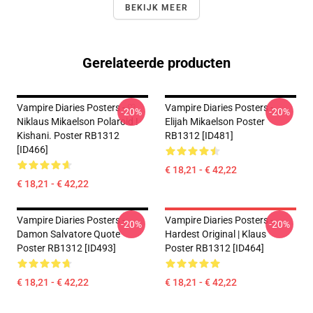
BEKIJK MEER
Gerelateerde producten
Vampire Diaries Posters - ♡
Vampire Diaries Posters -
-20%
-20%
Niklaus Mikaelson Polaroid !
Elijah Mikaelson Poster
Kishani. Poster RB1312
RB1312 [ID481]
[ID466]
€ 18,21 - € 42,22
€ 18,21 - € 42,22
Vampire Diaries Posters -
Vampire Diaries Posters -
-20%
-20%
Damon Salvatore Quote
Hardest Original | Klaus
Poster RB1312 [ID493]
Poster RB1312 [ID464]
€ 18,21 - € 42,22
€ 18,21 - € 42,22