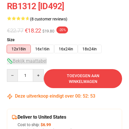
RB1312 [ID492]
(8 customer reviews)
€22.77
€18.22
-20%
$19.80
Size
12x18in
16x16in
16x24in
18x24in
Bekijk maattabel
Quantity
TOEVOEGEN AAN
WINKELWAGEN
Deze uitverkoop eindigt over
00
:
52
:
52
Deliver to United States
Cost to ship:
$6.99