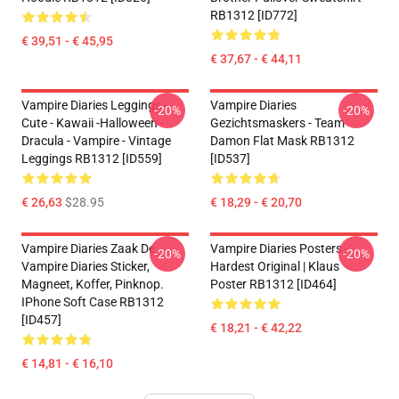
RB1312 [ID772]
€ 39,51 - € 45,95
€ 37,67 - € 44,11
Vampire Diaries Leggings -
Vampire Diaries
-20%
-20%
Cute - Kawaii -Halloween -
Gezichtsmaskers - Team
Dracula - Vampire - Vintage
Damon Flat Mask RB1312
Leggings RB1312 [ID559]
[ID537]
€ 26,63
$28.95
€ 18,29 - € 20,70
Vampire Diaries Zaak De
Vampire Diaries Posters -
-20%
-20%
Vampire Diaries Sticker,
Hardest Original | Klaus
Magneet, Koffer, Pinknop.
Poster RB1312 [ID464]
IPhone Soft Case RB1312
[ID457]
€ 18,21 - € 42,22
€ 14,81 - € 16,10