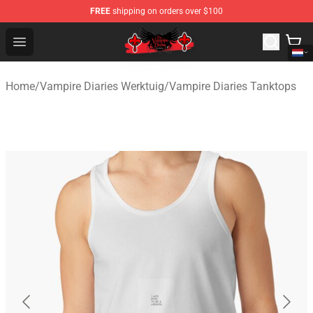
FREE
shipping on orders over $100
The Vampire Diaries Shop - Official The Vampire Diaries
Open menu
Home
/
Vampire Diaries Werktuig
/
Vampire Diaries Tanktops