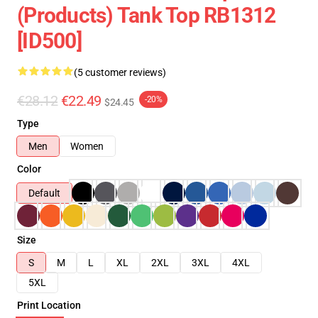
(products) Tank Top RB1312
[ID500]
(5 customer reviews)
€28.12
€22.49
-20%
$24.45
Type
Men
Women
Color
Default
Size
S
M
L
XL
2XL
3XL
4XL
5XL
Print Location