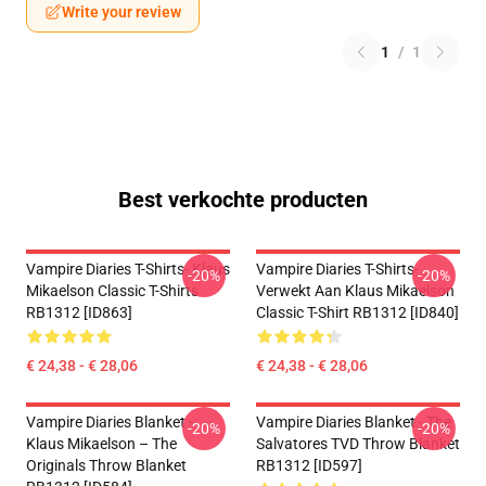
Write your review
1
/
1
Best verkochte producten
Vampire Diaries T-Shirts- Klaus
Vampire Diaries T-Shirts-
-20%
-20%
Mikaelson Classic T-Shirts
Verwekt Aan Klaus Mikaelson
RB1312 [ID863]
Classic T-Shirt RB1312 [ID840]
€ 24,38 - € 28,06
€ 24,38 - € 28,06
Vampire Diaries Blanket -
Vampire Diaries Blanket - The
-20%
-20%
Klaus Mikaelson – The
Salvatores TVD Throw Blanket
Originals Throw Blanket
RB1312 [ID597]