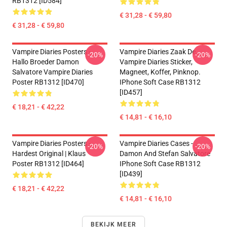
RB1312 [ID584]
€ 31,28 - € 59,80
€ 31,28 - € 59,80
Vampire Diaries Posters -
Vampire Diaries Zaak De
-20%
-20%
Hallo Broeder Damon
Vampire Diaries Sticker,
Salvatore Vampire Diaries
Magneet, Koffer, Pinknop.
Poster RB1312 [ID470]
IPhone Soft Case RB1312
[ID457]
€ 18,21 - € 42,22
€ 14,81 - € 16,10
Vampire Diaries Posters -
Vampire Diaries Cases -
-20%
-20%
Hardest Original | Klaus
Damon And Stefan Salvatore
Poster RB1312 [ID464]
IPhone Soft Case RB1312
[ID439]
€ 18,21 - € 42,22
€ 14,81 - € 16,10
BEKIJK MEER