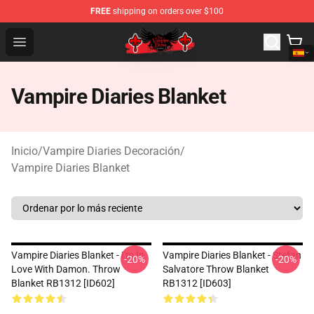
FREE
shipping on orders over $100
The Vampire Diaries Shop - Official The Vampire Diaries
Open menu
Vampire Diaries Blanket
Inicio
/
Vampire Diaries Decoración
/
Vampire Diaries Blanket
Vampire Diaries Blanket - I'm In
Vampire Diaries Blanket - Stefan
-20%
-20%
Love With Damon. Throw
Salvatore Throw Blanket
Blanket RB1312 [ID602]
RB1312 [ID603]