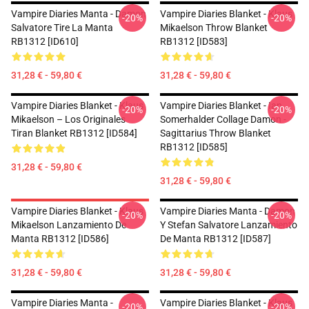
Vampire Diaries Manta - Damon
Vampire Diaries Blanket - Klaus
-20%
-20%
Salvatore Tire La Manta
Mikaelson Throw Blanket
RB1312 [ID610]
RB1312 [ID583]
31,28 € - 59,80 €
31,28 € - 59,80 €
Vampire Diaries Blanket - Klaus
Vampire Diaries Blanket - Ian
-20%
-20%
Mikaelson – Los Originales
Somerhalder Collage Damon -
Tiran Blanket RB1312 [ID584]
Sagittarius Throw Blanket
RB1312 [ID585]
31,28 € - 59,80 €
31,28 € - 59,80 €
Vampire Diaries Blanket - Klaus
Vampire Diaries Manta - Damon
-20%
-20%
Mikaelson Lanzamiento De
Y Stefan Salvatore Lanzamiento
Manta RB1312 [ID586]
De Manta RB1312 [ID587]
31,28 € - 59,80 €
31,28 € - 59,80 €
Vampire Diaries Manta -
Vampire Diaries Blanket - Klaus
-20%
-20%