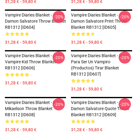
31,28 € - 59,80 €
31,28 € - 59,80 €
Vampire Diaries Blanket -
Vampire Diaries Blanket -
-20%
-20%
Damon Salvatore Throw Blanket
Damon Salvatore Print Throw
RB1312 [ID604]
Blanket RB1312 [ID605]
31,28 € - 59,80 €
31,28 € - 59,80 €
Vampire Diaries Blanket - Cute
Vampire Diaries Blanket - Nací
-20%
-20%
Vampire Kid Throw Blanket
Para Ser Un Vampiro
RB1312 [ID606]
(productos) Tirar Blanket
RB1312 [ID607]
31,28 € - 59,80 €
31,28 € - 59,80 €
Vampire Diaries Blanket - Klaus
Vampire Diaries Blanket -
-20%
-20%
Mikaelson Throw Blanket
Damon Salvatore Quote Throw
RB1312 [ID608]
Blanket RB1312 [ID609]
31,28 € - 59,80 €
31,28 € - 59,80 €