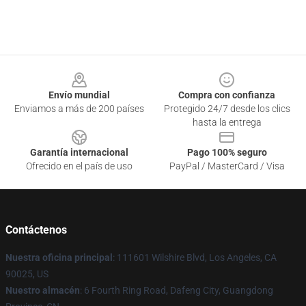
Footer
Envío mundial
Compra con confianza
Enviamos a más de 200 países
Protegido 24/7 desde los clics
hasta la entrega
Garantía internacional
Pago 100% seguro
Ofrecido en el país de uso
PayPal / MasterCard / Visa
Contáctenos
Nuestra oficina principal
: 111601 Wilshire Blvd, Los Angeles, CA
90025, US
Nuestro almacén
: 6 Fourth Ring Road, Dafeng City, Guangdong