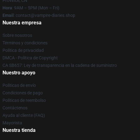
Province, CN
Hora
: 9AM – 5PM (Mon – Fri)
Email
: contact@vampire-diaries.shop
Nuestra empresa
Sobre nosotros
Términos y condiciones
Política de privacidad
DMCA - Política de Copyright
CA SB657: Ley de transparencia en la cadena de suministro
Nuestro apoyo
Políticas de envío
Condiciones de pago
Políticas de reembolso
Contáctenos
Ayuda al cliente (FAQ)
Mayorista
Nuestra tienda