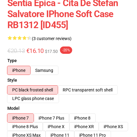
Sentía Épica - Cita De Stefan
Salvatore IPhone Soft Case
RB1312 [ID455]
(3 customer reviews)
€20.13
€16.10
-20%
$17.50
Type
iPhone
Samsung
Style
PC black frosted shell
RPC transparent soft shell
LPC glass phone case
Model
iPhone 7
iPhone 7 Plus
iPhone 8
iPhone 8 Plus
iPhone X
iPhone XR
iPhone XS
iPhone XS Max
iPhone 11
iPhone 11 Pro