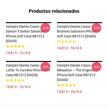
Productos relacionados
Vampire Diaries Casos -
Vampire Diaries Cases -
-20%
-20%
Damon Y Stefan Salvatore
Brothers Salvatore IPhone
IPhone Soft Case RB1312
Soft Case RB1312 [ID460]
[ID439]
14,81 € - 16,10 €
14,81 € - 16,10 €
Vampire Diaries Cases - Klaus
Vampire Diaries Casos - Klaus
-20%
-20%
Letter To Caroline IPhone Soft
Mikaelson – The Originals
Case RB1312 [ID435]
IPhone Soft Case RB1312
[ID444]
14,81 € - 16,10 €
14,81 € - 16,10 €