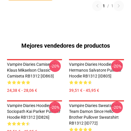
1
/
1
Mejores vendedores de productos
Vampire Diaries Camisetas-
Vampire Diaries Hoodies - Los
-20%
-20%
Klaus Mikaelson Classic
Hermanos Salvatore Pullover
Camiseta RB1312 [ID863]
Hoodie RB1312 [ID805]
24,38 € - 28,06 €
39,51 € - 45,95 €
Vampire Diaries Hoodies - I'm
Vampire Diaries Sweatshirts -
-20%
-20%
Sociopath Kai Parker Pullover
Team Damon Since Hello
Hoodie RB1312 [ID826]
Brother Pullover Sweatshirt
RB1312 [ID772]