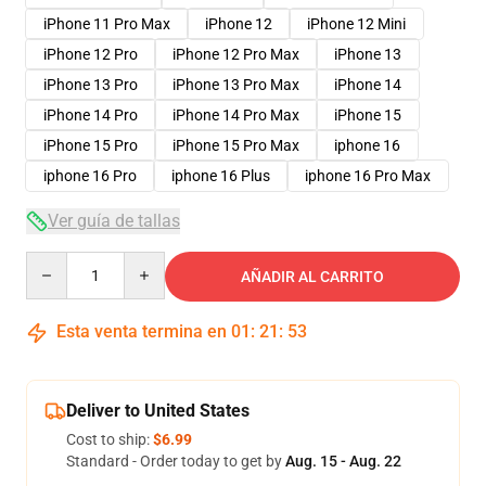
iPhone 11 Pro Max
iPhone 12
iPhone 12 Mini
iPhone 12 Pro
iPhone 12 Pro Max
iPhone 13
iPhone 13 Pro
iPhone 13 Pro Max
iPhone 14
iPhone 14 Pro
iPhone 14 Pro Max
iPhone 15
iPhone 15 Pro
iPhone 15 Pro Max
iphone 16
iphone 16 Pro
iphone 16 Plus
iphone 16 Pro Max
Ver guía de tallas
Quantity
AÑADIR AL CARRITO
Esta venta termina en
01
:
21
:
52
Deliver to United States
Cost to ship:
$6.99
Standard - Order today to get by
Aug. 15 - Aug. 22