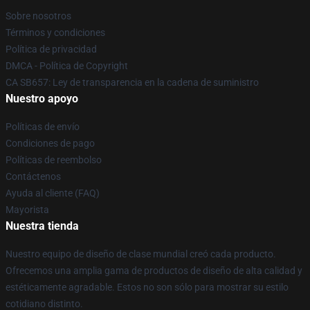
Sobre nosotros
Términos y condiciones
Política de privacidad
DMCA - Política de Copyright
CA SB657: Ley de transparencia en la cadena de suministro
Nuestro apoyo
Políticas de envío
Condiciones de pago
Políticas de reembolso
Contáctenos
Ayuda al cliente (FAQ)
Mayorista
Nuestra tienda
Nuestro equipo de diseño de clase mundial creó cada producto.
Ofrecemos una amplia gama de productos de diseño de alta calidad y
estéticamente agradable. Estos no son sólo para mostrar su estilo
cotidiano distinto.