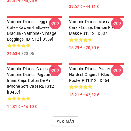
39,51 € - 45,95 €
37,67 € - 44,11 €
Vampire Diaries Leggings -
Vampire Diaries Máscaras De
-20%
-20%
Cute - Kawaii -Halloween -
Cara - Equipo Damon Flat
Dracula - Vampire - Vintage
Mask RB1312 [ID537]
Leggings RB1312 [ID559]
18,29 € - 20,70 €
26,63 €
$28.95
Vampire Diaries Casos - El
Vampire Diaries Posters -
-20%
-20%
Vampire Diaries Pegatina,
Hardest Original | Klaus
Imán, Caja, Botón De Pin.
Poster RB1312 [ID464]
IPhone Soft Case RB1312
[ID457]
18,21 € - 42,22 €
14,81 € - 16,10 €
VER MÁS