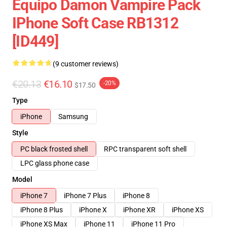
Equipo Damon Vampire Pack
IPhone Soft Case RB1312
[ID449]
(9 customer reviews)
€20.13
€16.10
-20%
$17.50
Type
iPhone
Samsung
Style
PC black frosted shell
RPC transparent soft shell
LPC glass phone case
Model
iPhone 7
iPhone 7 Plus
iPhone 8
iPhone 8 Plus
iPhone X
iPhone XR
iPhone XS
iPhone XS Max
iPhone 11
iPhone 11 Pro