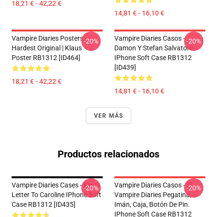
18,21 € - 42,22 €
14,81 € - 16,10 €
Vampire Diaries Posters -
Vampire Diaries Casos -
-20%
-20%
Hardest Original | Klaus
Damon Y Stefan Salvatore
Poster RB1312 [ID464]
IPhone Soft Case RB1312
[ID439]
18,21 € - 42,22 €
14,81 € - 16,10 €
VER MÁS
Productos relacionados
Vampire Diaries Cases - Klaus
Vampire Diaries Casos - El
-20%
-20%
Letter To Caroline IPhone Soft
Vampire Diaries Pegatina,
Case RB1312 [ID435]
Imán, Caja, Botón De Pin.
IPhone Soft Case RB1312