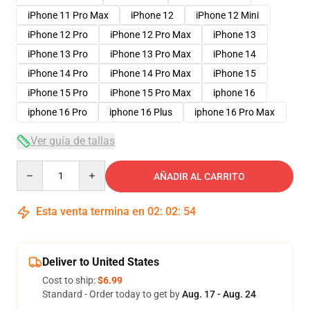
iPhone 11 Pro Max
iPhone 12
iPhone 12 Mini
iPhone 12 Pro
iPhone 12 Pro Max
iPhone 13
iPhone 13 Pro
iPhone 13 Pro Max
iPhone 14
iPhone 14 Pro
iPhone 14 Pro Max
iPhone 15
iPhone 15 Pro
iPhone 15 Pro Max
iphone 16
iphone 16 Pro
iphone 16 Plus
iphone 16 Pro Max
Ver guía de tallas
Quantity
AÑADIR AL CARRITO
Esta venta termina en
02
:
02
:
54
Deliver to United States
Cost to ship:
$6.99
Standard - Order today to get by
Aug. 17 - Aug. 24