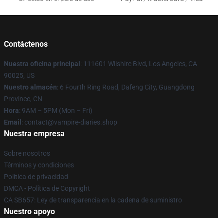
Contáctenos
Nuestra oficina principal
: 111601 Wilshire Blvd, Los Angeles, CA
90025, US
Nuestro almacén
: 6 Fourth Ring Road, Dafeng City, Guangdong
Province, CN
Hora
: 9AM – 5PM (Mon – Fri)
Email
: contact@vampire-diaries.shop
Nuestra empresa
Sobre nosotros
Términos y condiciones
Política de privacidad
DMCA - Política de Copyright
CA SB657: Ley de transparencia en la cadena de suministro
Nuestro apoyo