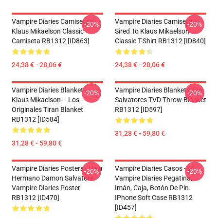
Vampire Diaries Camisetas-
Vampire Diaries Camisetas-
-20%
-20%
Klaus Mikaelson Classic
Sired To Klaus Mikaelson
Camiseta RB1312 [ID863]
Classic T-Shirt RB1312 [ID840]
24,38 € - 28,06 €
24,38 € - 28,06 €
Vampire Diaries Blanket -
Vampire Diaries Blanket - The
-20%
-20%
Klaus Mikaelson – Los
Salvatores TVD Throw Blanket
Originales Tiran Blanket
RB1312 [ID597]
RB1312 [ID584]
31,28 € - 59,80 €
31,28 € - 59,80 €
Vampire Diaries Posters - Hola
Vampire Diaries Casos - El
-20%
-20%
Hermano Damon Salvatore
Vampire Diaries Pegatina,
Vampire Diaries Poster
Imán, Caja, Botón De Pin.
RB1312 [ID470]
IPhone Soft Case RB1312
[ID457]