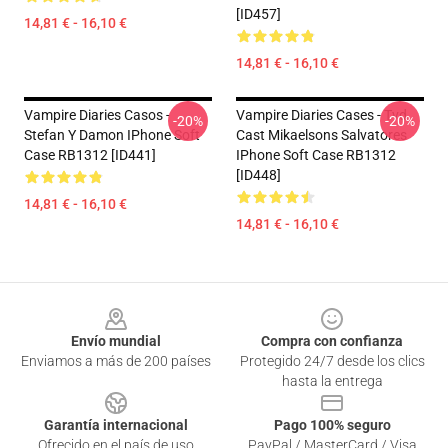
[ID457]
14,81 € - 16,10 €
14,81 € - 16,10 €
Vampire Diaries Casos -
Vampire Diaries Cases - Tvd
-20%
-20%
Stefan Y Damon IPhone Soft
Cast Mikaelsons Salvatores
Case RB1312 [ID441]
IPhone Soft Case RB1312
[ID448]
14,81 € - 16,10 €
14,81 € - 16,10 €
Footer
Envío mundial
Compra con confianza
Enviamos a más de 200 países
Protegido 24/7 desde los clics
hasta la entrega
Garantía internacional
Pago 100% seguro
Ofrecido en el país de uso
PayPal / MasterCard / Visa