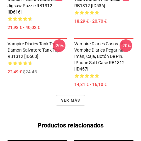
Jigsaw Puzzle RB1312
RB1312 [ID536]
[ID616]
18,29 € - 20,70 €
21,98 € - 40,02 €
Vampire Diaries Tank Tops -
Vampire Diaries Casos - El
-20%
-20%
Damon Salvatore Tank Top
Vampire Diaries Pegatina,
RB1312 [ID503]
Imán, Caja, Botón De Pin.
IPhone Soft Case RB1312
[ID457]
22,49 €
$24.45
14,81 € - 16,10 €
VER MÁS
Productos relacionados