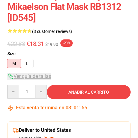
Mikaelson Flat Mask RB1312
[ID545]
(3 customer reviews)
€22.88
€18.31
-20%
$19.90
Size
M
L
Ver guía de tallas
Quantity
AÑADIR AL CARRITO
Esta venta termina en
03
:
01
:
54
Deliver to United States