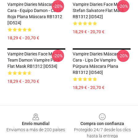
Vampire Diaries Máscaras De
Vampire Diaries Face Masks -
-20%
-20%
Cara - Equipo Damon - Cinta
Stefan Salvatore Flat Mask
Roja Plana Máscara RB1312
RB1312 [ID542]
[ID524]
18,29 € - 20,70 €
18,29 € - 20,70 €
Vampire Diaries Face Masks -
Vampire Diaries Máscaras De
-20%
-20%
Team Damon Vampire Pack
Cara - Lips De Vampiro
Flat Mask RB1312 [ID534]
Púrpura Máscara Plana
RB1312 [ID540]
18,29 € - 20,70 €
18,29 € - 20,70 €
Footer
Envío mundial
Compra con confianza
Enviamos a más de 200 países
Protegido 24/7 desde los clics
hasta la entrega