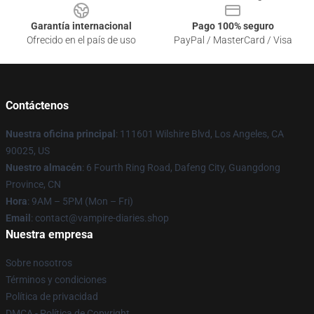
Garantía internacional
Pago 100% seguro
Ofrecido en el país de uso
PayPal / MasterCard / Visa
Contáctenos
Nuestra oficina principal
: 111601 Wilshire Blvd, Los Angeles, CA
90025, US
Nuestro almacén
: 6 Fourth Ring Road, Dafeng City, Guangdong
Province, CN
Hora
: 9AM – 5PM (Mon – Fri)
Email
: contact@vampire-diaries.shop
Nuestra empresa
Sobre nosotros
Términos y condiciones
Política de privacidad
DMCA - Política de Copyright