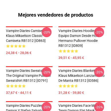
Mejores vendedores de productos
Vampire Diaries Camisetas-
Vampire Diaries Hoodies -
-20%
-20%
Klaus Mikaelson Classic
Equipo Damon Desde Hola
Camiseta RB1312 [ID863]
Hermano Pullover Hoodie
RB1312 [ID809]
24,38 € - 28,06 €
39,51 € - 45,95 €
Vampire Diaries Sweatshirts -
Vampire Diaries Blanket -
-20%
-20%
The Original Vampire Pullover
Klaus Mikaelson Lanzamiento
Sweatshirt RB1312 [ID791]
De Manta RB1312 [ID586]
37,67 € - 44,11 €
31,28 € - 59,80 €
Vampire Diaries Puzzles -
Vampire Diaries Face Masks -
-20%
-20%
Damon Y Stefan Salvatore
Team Damon Flat Mask