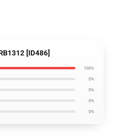
 RB1312 [ID486]
100%
0%
0%
0%
0%