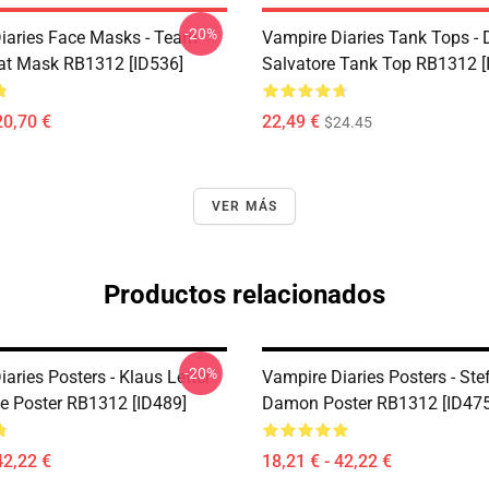
-20%
iaries Face Masks - Team
Vampire Diaries Tank Tops -
t Mask RB1312 [ID536]
Salvatore Tank Top RB1312 [
20,70 €
22,49 €
$24.45
VER MÁS
Productos relacionados
-20%
aries Posters - Klaus Letter
Vampire Diaries Posters - Ste
ne Poster RB1312 [ID489]
Damon Poster RB1312 [ID475
42,22 €
18,21 € - 42,22 €