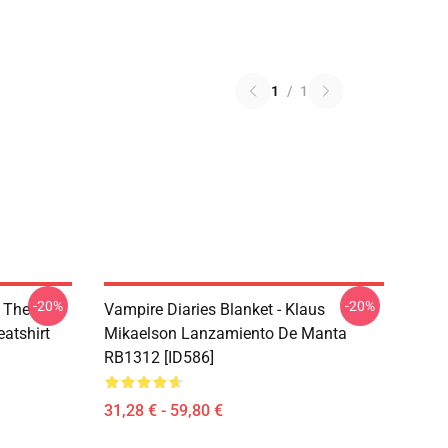
1
/
1
-20%
-20%
- The
Vampire Diaries Blanket - Klaus
atshirt
Mikaelson Lanzamiento De Manta
RB1312 [ID586]
31,28 € - 59,80 €