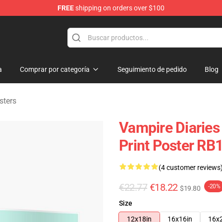
FREE
shipping on orders over $100
es Merchandise Store
a
Comprar por categoría
Seguimiento de pedido
Blog
sters
Vampire Diaries
Print Poster RB
(4 customer reviews
€22.77
€18.22
-20%
$19.80
Size
12x18in
16x16in
16x