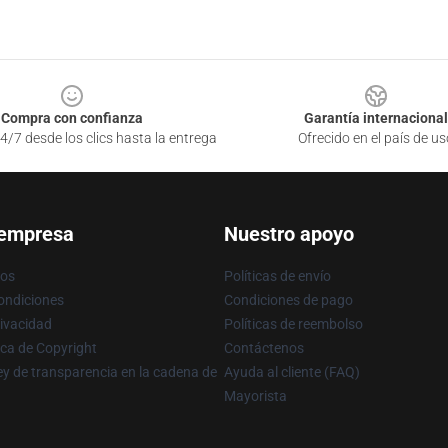
Compra con confianza
Garantía internacional
4/7 desde los clics hasta la entrega
Ofrecido en el país de us
 empresa
Nuestro apoyo
ros
Políticas de envío
ondiciones
Condiciones de pago
rivacidad
Políticas de reembolso
ica de Copyright
Contáctenos
y de transparencia en la cadena de
Ayuda al cliente (FAQ)
Mayorista