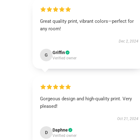
Great quality print, vibrant colors—perfect for
any room!
Dec 2, 2024
Griffin
G
Verified owner
Gorgeous design and high-quality print. Very
pleased!
Oct 21, 2024
Daphne
D
Verified owner