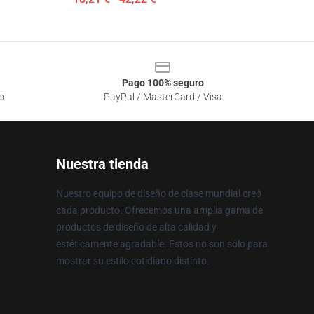
Pago 100% seguro
o
PayPal / MasterCard / Visa
Nuestra tienda
Nuestro equipo de diseño de clase mundial creó
cada producto. Ofrecemos una amplia gama de
productos de diseño de alta calidad y
estéticamente agradable. Estos no son sólo para
mostrar su estilo cotidiano distinto.