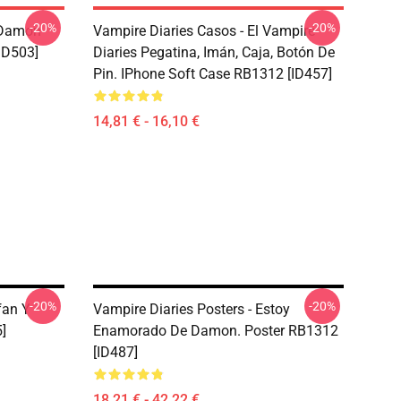
-20%
-20%
 Damon
Vampire Diaries Casos - El Vampire
ID503]
Diaries Pegatina, Imán, Caja, Botón De
Pin. IPhone Soft Case RB1312 [ID457]
14,81 € - 16,10 €
-20%
-20%
fan Y
Vampire Diaries Posters - Estoy
]
Enamorado De Damon. Poster RB1312
[ID487]
18,21 € - 42,22 €