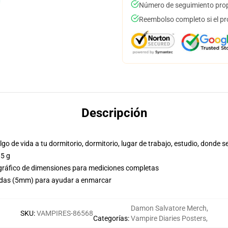
Número de seguimiento prop
Reembolso completo si el pr
Descripción
lgo de vida a tu dormitorio, dormitorio, lugar de trabajo, estudio, donde s
85 g
 gráfico de dimensiones para mediciones completas
adas (5mm) para ayudar a enmarcar
Damon Salvatore Merch
,
SKU
:
VAMPIRES-86568
Categorías
:
Vampire Diaries Posters
,