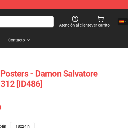
Atención al cliente
Ver carrito
Contacto
 Posters - Damon Salvatore
1312 [ID486]
)
24in
18x24in