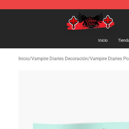
The Vampire Diaries Shop - Official The Vampire Diari
Inicio
Tiend
Inicio
/
Vampire Diaries Decoración
/
Vampire Diaries Po