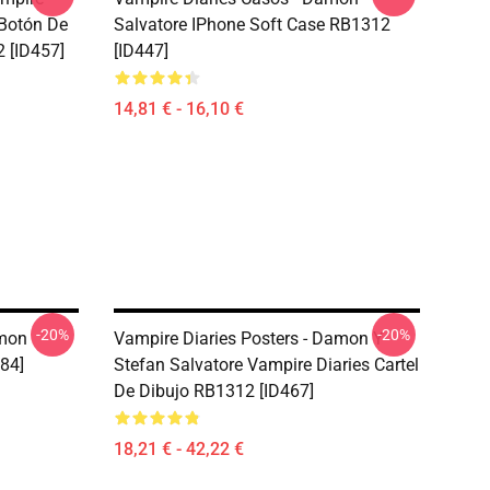
 Botón De
Salvatore IPhone Soft Case RB1312
 [ID457]
[ID447]
14,81 € - 16,10 €
-20%
-20%
amon
Vampire Diaries Posters - Damon Y
84]
Stefan Salvatore Vampire Diaries Cartel
De Dibujo RB1312 [ID467]
18,21 € - 42,22 €