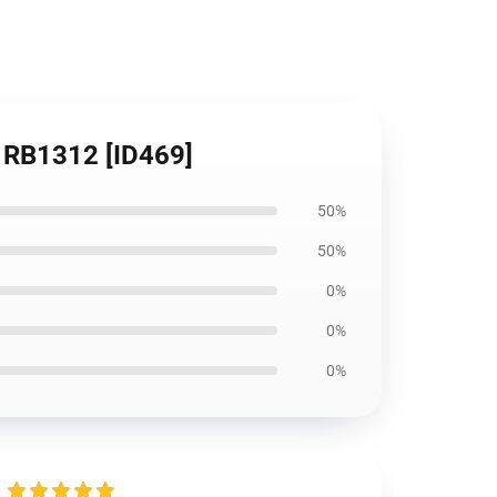
r RB1312 [ID469]
50%
50%
0%
0%
0%