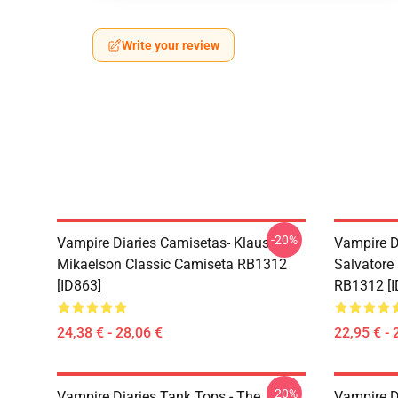
Write your review
-20%
Vampire Diaries Camisetas- Klaus
Vampire D
Mikaelson Classic Camiseta RB1312
Salvatore 
[ID863]
RB1312 [I
24,38 € - 28,06 €
22,95 € - 
-20%
Vampire Diaries Tank Tops - The
Vampire D