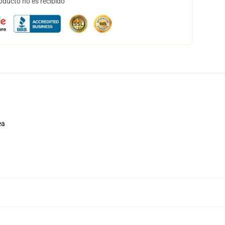
oducto no es recibido
ea