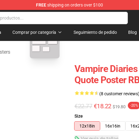
FREE
shipping on orders over $100
es Merchandise Store
blank template
a
Comprar por categoría
Seguimiento de pedido
Blog
sters
Vampire Diaries
Quote Poster RB
(8 customer reviews
€22.77
€18.22
-20%
$19.80
Size
12x18in
16x16in
16x
Ver guía de tallas