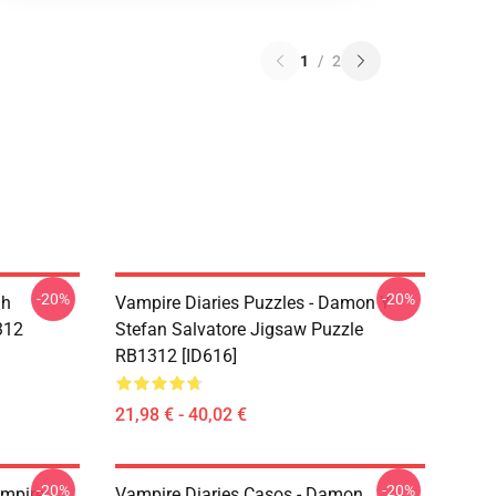
1
/
2
-20%
-20%
ah
Vampire Diaries Puzzles - Damon Y
312
Stefan Salvatore Jigsaw Puzzle
RB1312 [ID616]
21,98 € - 40,02 €
-20%
-20%
ampire
Vampire Diaries Casos - Damon