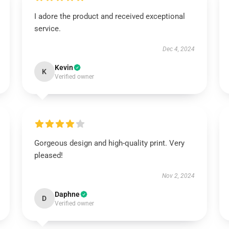
I adore the product and received exceptional
service.
Dec 4, 2024
Kevin
K
Verified owner
Gorgeous design and high-quality print. Very
pleased!
Nov 2, 2024
Daphne
D
Verified owner