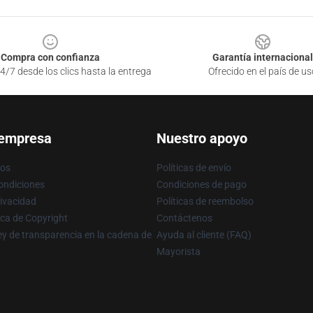
Compra con confianza
Garantía internacional
4/7 desde los clics hasta la entrega
Ofrecido en el país de us
 empresa
Nuestro apoyo
ros
Políticas de envío
ondiciones
Condiciones de pago
rivacidad
Políticas de reembolso
ica de Copyright
Contáctenos
y de transparencia en la cadena de
Ayuda al cliente (FAQ)
Mayorista