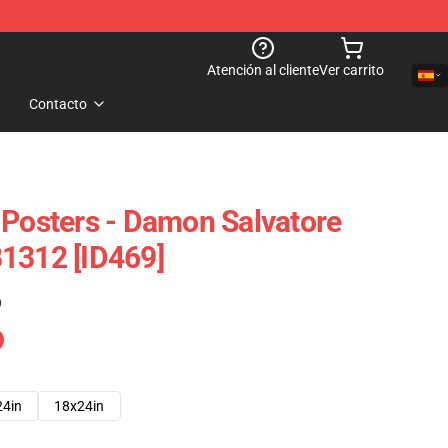
Atención al cliente
Ver carrito
Contacto
 Posters - Damon Salvatore
1312 [ID469]
)
24in
18x24in