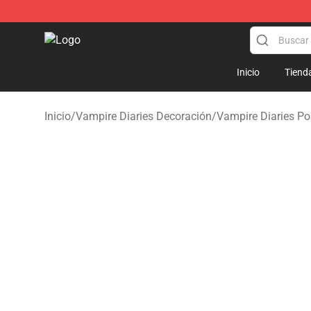
The Vampire Diaries Shop - Official The Vampire Diari
Inicio
Tiend
Inicio
/
Vampire Diaries Decoración
/
Vampire Diaries Po