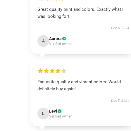
Great quality print and colors. Exactly what I
was looking for!
Dec 6, 2024
Aurora
A
Verified owner
Fantastic quality and vibrant colors. Would
definitely buy again!
Dec 3, 2024
Levi
L
Verified owner