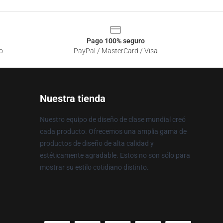
Pago 100% seguro
o
PayPal / MasterCard / Visa
Nuestra tienda
Nuestro equipo de diseño de clase mundial creó
cada producto. Ofrecemos una amplia gama de
productos de diseño de alta calidad y
estéticamente agradable. Estos no son sólo para
mostrar su estilo cotidiano distinto.