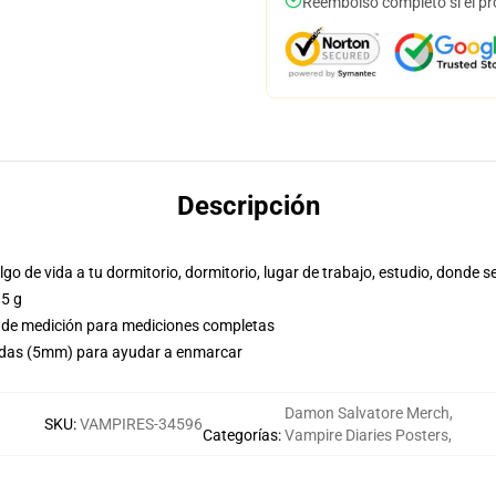
Reembolso completo si el pr
Descripción
lgo de vida a tu dormitorio, dormitorio, lugar de trabajo, estudio, donde s
85 g
o de medición para mediciones completas
adas (5mm) para ayudar a enmarcar
Damon Salvatore Merch
,
SKU
:
VAMPIRES-34596
Categorías
:
Vampire Diaries Posters
,