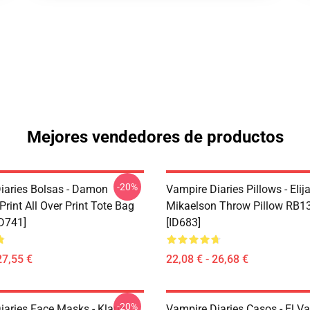
Mejores vendedores de productos
-20%
iaries Bolsas - Damon
Vampire Diaries Pillows - Elij
Print All Over Print Tote Bag
Mikaelson Throw Pillow RB1
D741]
[ID683]
27,55 €
22,08 € - 26,68 €
-20%
iaries Face Masks - Klaus
Vampire Diaries Casos - El V