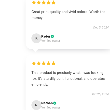
Great print quality and vivid colors. Worth the
money!
Dec 5, 2024
Ryder
R
Verified owner
This product is precisely what I was looking
for. It’s sturdily built, functional, and operates
efficiently.
Oct 25, 2024
Nathan
N
Verified owner