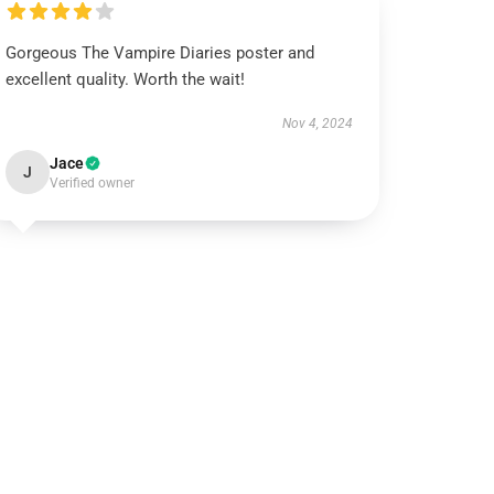
Gorgeous The Vampire Diaries poster and
excellent quality. Worth the wait!
Nov 4, 2024
Jace
J
Verified owner