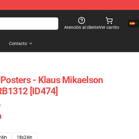
Atención al cliente
Ver carrito
Contacto
 Posters - Klaus Mikaelson
 RB1312 [ID474]
)
24in
18x24in