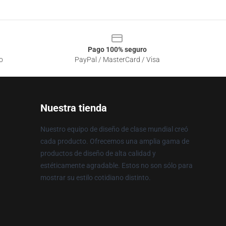
Pago 100% seguro
o
PayPal / MasterCard / Visa
Nuestra tienda
Nuestro equipo de diseño de clase mundial creó
cada producto. Ofrecemos una amplia gama de
productos de diseño de alta calidad y
estéticamente agradable. Estos no son sólo para
mostrar su estilo cotidiano distinto.