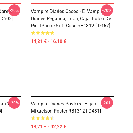
-20%
-20%
 Damon
Vampire Diaries Casos - El Vampire
ID503]
Diaries Pegatina, Imán, Caja, Botón De
Pin. IPhone Soft Case RB1312 [ID457]
14,81 € - 16,10 €
-20%
-20%
fan Y
Vampire Diaries Posters - Elijah
]
Mikaelson Poster RB1312 [ID481]
18,21 € - 42,22 €