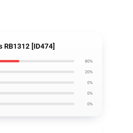
as RB1312 [ID474]
80%
20%
0%
0%
0%