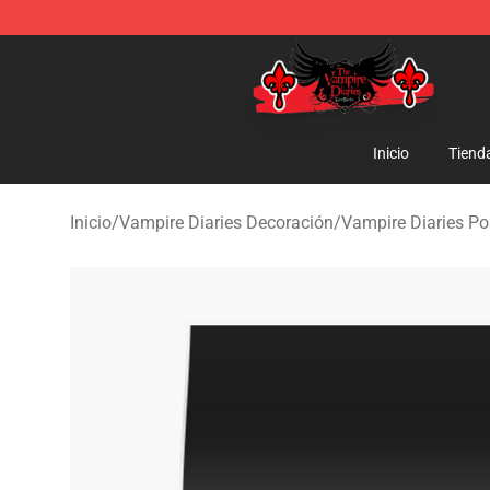
The Vampire Diaries Shop - Official The Vampire Diari
Inicio
Tiend
Inicio
/
Vampire Diaries Decoración
/
Vampire Diaries Po