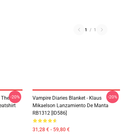
1
/
1
-20%
-20%
- The
Vampire Diaries Blanket - Klaus
atshirt
Mikaelson Lanzamiento De Manta
RB1312 [ID586]
31,28 € - 59,80 €