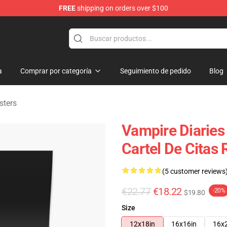
FREE
shipping on orders over $100
es Merchandise Store
a
Comprar por categoría
Seguimiento de pedido
Blog
sters
Vampire Diaries
Cartel De Citas
(5 customer reviews
€22.77
€18.22
-20%
$19.80
Size
12x18in
16x16in
16x