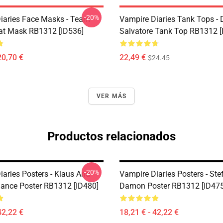
-20%
iaries Face Masks - Team
Vampire Diaries Tank Tops -
t Mask RB1312 [ID536]
Salvatore Tank Top RB1312 [
20,70 €
22,49 €
$24.45
VER MÁS
Productos relacionados
-20%
iaries Posters - Klaus And
Vampire Diaries Posters - Ste
Dance Poster RB1312 [ID480]
Damon Poster RB1312 [ID475
42,22 €
18,21 € - 42,22 €