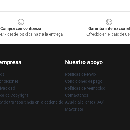
Compra con confianza
Garantía internacional
4/7 desde los clics hasta la entrega
Ofrecido en el país de us
 empresa
Nuestro apoyo
ros
Políticas de envío
ondiciones
Condiciones de pago
rivacidad
Políticas de reembolso
ica de Copyright
Contáctenos
y de transparencia en la cadena de
Ayuda al cliente (FAQ)
Mayorista