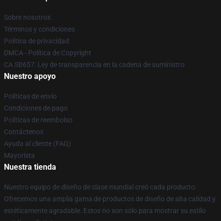
Sobre nosotros
Términos y condiciones
Política de privacidad
DMCA - Política de Copyright
CA SB657: Ley de transparencia en la cadena de suministro
Nuestro apoyo
Políticas de envío
Condiciones de pago
Políticas de reembolso
Contáctenos
Ayuda al cliente (FAQ)
Mayorista
Nuestra tienda
Nuestro equipo de diseño de clase mundial creó cada producto.
Ofrecemos una amplia gama de productos de diseño de alta calidad y
estéticamente agradable. Estos no son sólo para mostrar su estilo