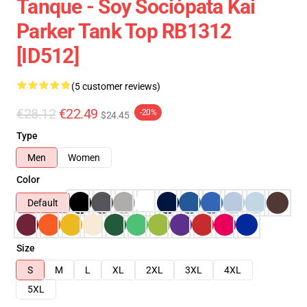
Tanque - Soy Sociópata Kai
Parker Tank Top RB1312
[ID512]
(5 customer reviews)
€28.12
€22.49
-20%
$24.45
Type
Men
Women
Color
Default
Size
S
M
L
XL
2XL
3XL
4XL
5XL