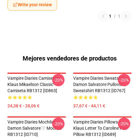
Write your review
1
/
1
Mejores vendedores de productos
Vampire Diaries Camisetas-
Vampire Diaries Sweatshirts -
-20%
-20%
Klaus Mikaelson Classic
Damon Salvatore Pullover
Camiseta RB1312 [ID863]
Sweatshirt RB1312 [ID767]
24,38 € - 28,06 €
37,67 € - 44,11 €
Vampire Diaries Mochilas -
Vampire Diaries Pillows -
-20%
-20%
Damon Salvatore ♡︎ Mochila
Klaus Letter To Caroline Pull
RB1312 [ID710]
Pillow RB1312 [ID689]