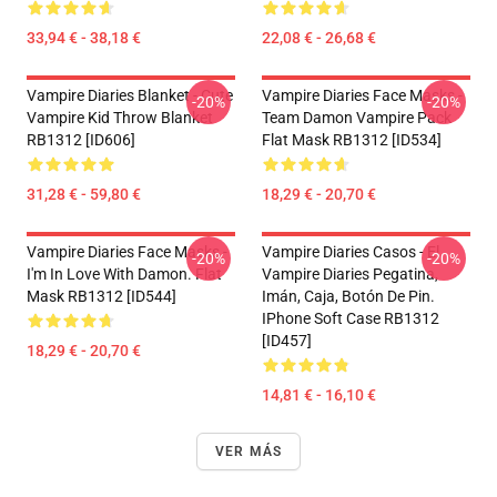
33,94 € - 38,18 €
22,08 € - 26,68 €
Vampire Diaries Blanket - Cute
Vampire Diaries Face Masks -
-20%
-20%
Vampire Kid Throw Blanket
Team Damon Vampire Pack
RB1312 [ID606]
Flat Mask RB1312 [ID534]
31,28 € - 59,80 €
18,29 € - 20,70 €
Vampire Diaries Face Masks -
Vampire Diaries Casos - El
-20%
-20%
I'm In Love With Damon. Flat
Vampire Diaries Pegatina,
Mask RB1312 [ID544]
Imán, Caja, Botón De Pin.
IPhone Soft Case RB1312
[ID457]
18,29 € - 20,70 €
14,81 € - 16,10 €
VER MÁS