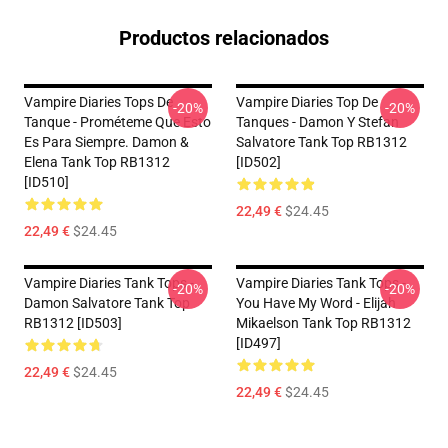
Productos relacionados
Vampire Diaries Tops De
Vampire Diaries Top De
-20%
-20%
Tanque - Prométeme Que Esto
Tanques - Damon Y Stefan
Es Para Siempre. Damon &
Salvatore Tank Top RB1312
Elena Tank Top RB1312
[ID502]
[ID510]
22,49 €
$24.45
22,49 €
$24.45
Vampire Diaries Tank Tops -
Vampire Diaries Tank Tops -
-20%
-20%
Damon Salvatore Tank Top
You Have My Word - Elijah
RB1312 [ID503]
Mikaelson Tank Top RB1312
[ID497]
22,49 €
$24.45
22,49 €
$24.45