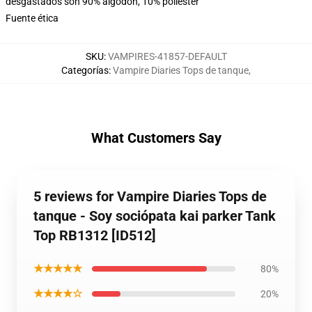
desgastados son 90% algodón, 10% poliéster
Fuente ética
SKU
:
VAMPIRES-41857-DEFAULT
Categorías
:
Vampire Diaries Tops de tanque
,
What Customers Say
5 reviews for Vampire Diaries Tops de
tanque - Soy sociópata kai parker Tank
Top RB1312 [ID512]
★★★★★
80%
★★★★☆
20%