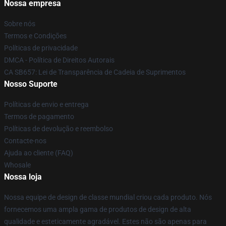
Nossa empresa
Sobre nós
Termos e Condições
Políticas de privacidade
DMCA - Política de Direitos Autorais
CA SB657: Lei de Transparência de Cadeia de Suprimentos
Nosso Suporte
Políticas de envio e entrega
Termos de pagamento
Políticas de devolução e reembolso
Contacte-nos
Ajuda ao cliente (FAQ)
Whosale
Nossa loja
Nossa equipe de design de classe mundial criou cada produto. Nós
fornecemos uma ampla gama de produtos de design de alta
qualidade e esteticamente agradável. Estes não são apenas para