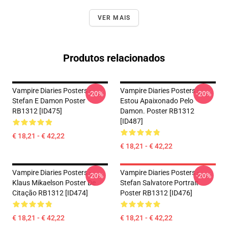
VER MAIS
Produtos relacionados
Vampire Diaries Posters -
Vampire Diaries Posters -
-20%
-20%
Stefan E Damon Poster
Estou Apaixonado Pelo
RB1312 [ID475]
Damon. Poster RB1312
[ID487]
€ 18,21 - € 42,22
€ 18,21 - € 42,22
Vampire Diaries Posters -
Vampire Diaries Posters -
-20%
-20%
Klaus Mikaelson Poster De
Stefan Salvatore Portrait
Citação RB1312 [ID474]
Poster RB1312 [ID476]
€ 18,21 - € 42,22
€ 18,21 - € 42,22