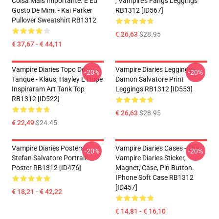
Coisa Mais Importante. E Eu
, Vampire’s Fangs Leggings
Gosto De Mim. - Kai Parker
RB1312 [ID567]
Pullover Sweatshirt RB1312
€ 26,63
$28.95
€ 37,67 - € 44,11
Vampire Diaries Topo Do
Vampire Diaries Leggings -
-20%
-20%
Tanque - Klaus, Hayley E Hope
Damon Salvatore Print
Inspiraram Art Tank Top
Leggings RB1312 [ID553]
RB1312 [ID522]
€ 26,63
$28.95
€ 22,49
$24.45
Vampire Diaries Posters -
Vampire Diaries Cases - The
-20%
-20%
Stefan Salvatore Portrait
Vampire Diaries Sticker,
Poster RB1312 [ID476]
Magnet, Case, Pin Button.
IPhone Soft Case RB1312
[ID457]
€ 18,21 - € 42,22
€ 14,81 - € 16,10