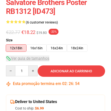
Salvatore Brothers Poster
RB1312 [ID473]
(6 customer reviews)
€22.77
€18.22
-20%
$19.80
Size
12x18in
16x16in
16x24in
18x24in
Ver guia de tamanhos
Quantity
ADICIONAR AO CARRINHO
Esta promoção termina em
02
:
26
:
54
Deliver to United States
Cost to ship:
$6.99