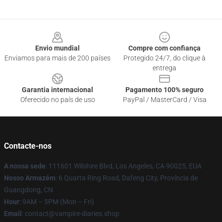
Footer
Envio mundial
Compre com confiança
Enviamos para mais de 200 países
Protegido 24/7, do clique à
entrega
Garantia internacional
Pagamento 100% seguro
Oferecido no país de uso
PayPal / MasterCard / Visa
Contacte-nos
A nossa sede
: 111601 Wilshire Blvd, Los Angeles, CA 90025, EUA
Nosso Armazém
: 6 Quarta Ring Road, Dafeng City, Província de
Guangdong, CN
Hour
: 9AM – 5PM (Mon – Fri)
Email
: contact@vampire-diaries.shop