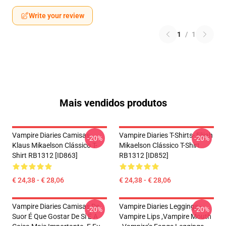
Write your review
1
/
1
Mais vendidos produtos
Vampire Diaries Camisas-
Vampire Diaries T-Shirts- Elijah
-20%
-20%
Klaus Mikaelson Clássico T-
Mikaelson Clássico T-Shirt
Shirt RB1312 [ID863]
RB1312 [ID852]
€ 24,38 - € 28,06
€ 24,38 - € 28,06
Vampire Diaries Camisas De
Vampire Diaries Leggings -
-20%
-20%
Suor É Que Gostar De Si É A
Vampire Lips ,vampire Mouth