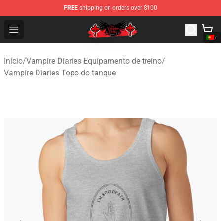
FREE
shipping on orders over $100
The Vampire Diaries Shop - Official The Vampire Diaries
Open menu
Início
/
Vampire Diaries Equipamento de treino
/
Vampire Diaries Topo do tanque