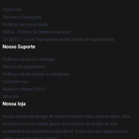
Sobre nós
Termos e Condições
Políticas de privacidade
DMCA - Política de Direitos Autorais
CA SB657: Lei de Transparência de Cadeia de Suprimentos
Nosso Suporte
Políticas de envio e entrega
Termos de pagamento
Políticas de devolução e reembolso
Contacte-nos
Ajuda ao cliente (FAQ)
Whosale
Nossa loja
Nossa equipe de design de classe mundial criou cada produto. Nós
fornecemos uma ampla gama de produtos de design de alta
qualidade e esteticamente agradável. Estes não são apenas para
exibir seu estilo diário distinto.