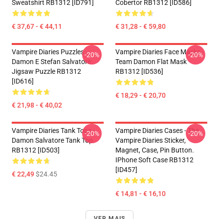
Sweatshirt RB1312 [ID791]
Cobertor RB1312 [ID586]
€ 37,67 - € 44,11
€ 31,28 - € 59,80
Vampire Diaries Puzzles -
Vampire Diaries Face Masks -
-20%
-20%
Damon E Stefan Salvatore
Team Damon Flat Mask
Jigsaw Puzzle RB1312
RB1312 [ID536]
[ID616]
€ 18,29 - € 20,70
€ 21,98 - € 40,02
Vampire Diaries Tank Tops -
Vampire Diaries Cases - The
-20%
-20%
Damon Salvatore Tank Top
Vampire Diaries Sticker,
RB1312 [ID503]
Magnet, Case, Pin Button.
IPhone Soft Case RB1312
[ID457]
€ 22,49
$24.45
€ 14,81 - € 16,10
VER MAIS