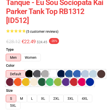
Tanque - Eu Sou Sociopata Kai
Parker Tank Top RB1312
[ID512]
(5 customer reviews)
€28.12
€22.49
-20%
$24.45
Type
Men
Women
Color
Default
Size
S
M
L
XL
2XL
3XL
4XL
5XL