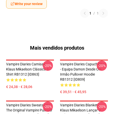
Write your review
1
/
1
Mais vendidos produtos
Vampire Diaries Camisas-
Vampire Diaries Capuchinhos
-20%
-20%
Klaus Mikaelson Clássico T-
- Equipa Damon Desde Olá
Shirt RB1312 [ID863]
Irmão Pullover Hoodie
RB1312 [ID809]
€ 24,38 - € 28,06
€ 39,51 - € 45,95
Vampire Diaries Sweatshirts -
Vampire Diaries Blanket -
-20%
-20%
The Original Vampire Pullover
Klaus Mikaelson Lançar O