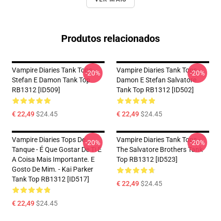
Produtos relacionados
Vampire Diaries Tank Tops -
Vampire Diaries Tank Tops -
-20%
-20%
Stefan E Damon Tank Top
Damon E Stefan Salvatore
RB1312 [ID509]
Tank Top RB1312 [ID502]
€ 22,49
$24.45
€ 22,49
$24.45
Vampire Diaries Tops De
Vampire Diaries Tank Tops -
-20%
-20%
Tanque - É Que Gostar De Ti É
The Salvatore Brothers Tank
A Coisa Mais Importante. E
Top RB1312 [ID523]
Gosto De Mim. - Kai Parker
Tank Top RB1312 [ID517]
€ 22,49
$24.45
€ 22,49
$24.45