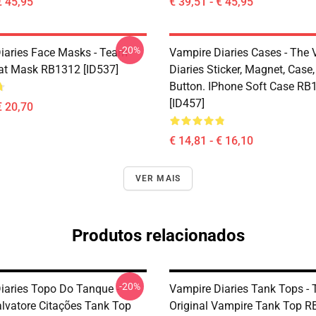
€ 45,95
€ 39,51 - € 45,95
-20%
iaries Face Masks - Team
Vampire Diaries Cases - The
t Mask RB1312 [ID537]
Diaries Sticker, Magnet, Case,
Button. IPhone Soft Case RB
[ID457]
€ 20,70
€ 14,81 - € 16,10
VER MAIS
Produtos relacionados
-20%
iaries Topo Do Tanque -
Vampire Diaries Tank Tops - 
vatore Citações Tank Top
Original Vampire Tank Top 