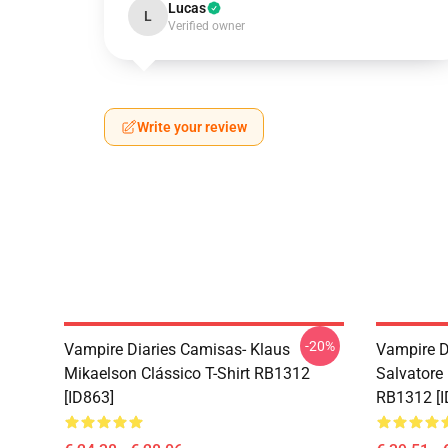
Lucas
L
Verified owner
Write your review
-20%
Vampire Diaries Camisas- Klaus
Vampire D
Mikaelson Clássico T-Shirt RB1312
Salvatore
[ID863]
RB1312 [I