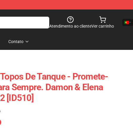
Atendimento ao cliente
Ver carrinho
Contato
 Topos De Tanque - Promete-
Para Sempre. Damon & Elena
2 [ID510]
)