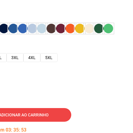
L
3XL
4XL
5XL
ADICIONAR AO CARRINHO
 em
03
:
35
:
52