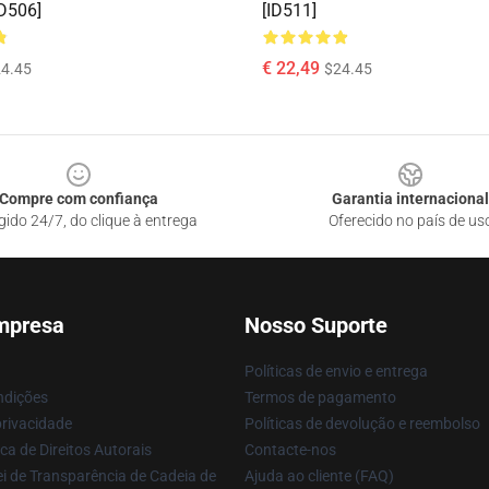
D506]
[ID511]
€ 22,49
4.45
$24.45
Compre com confiança
Garantia internacional
gido 24/7, do clique à entrega
Oferecido no país de us
mpresa
Nosso Suporte
Políticas de envio e entrega
ndições
Termos de pagamento
privacidade
Políticas de devolução e reembolso
ca de Direitos Autorais
Contacte-nos
i de Transparência de Cadeia de
Ajuda ao cliente (FAQ)