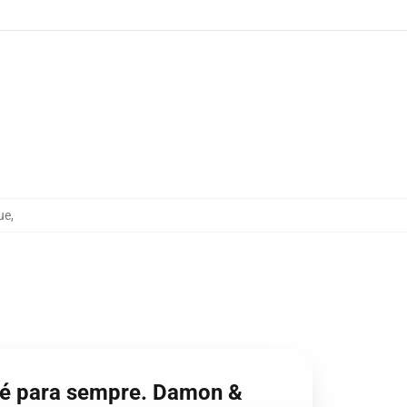
ue
,
o é para sempre. Damon &