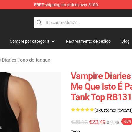
FREE
shipping on orders over $100
es Merchandise Store
Compre por categoria
Rastreamento de pedido
Blog
 Diaries Topo do tanque
Vampire Diaries
Me Que Isto É 
Tank Top RB131
(3 customer reviews
€28.12
€22.49
-20%
$24.45
Type