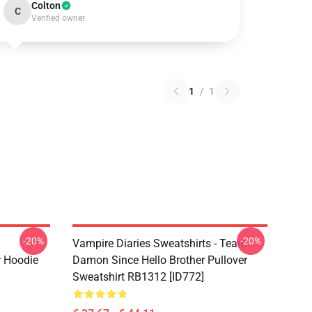
Colton
C
Verified owner
1
/
1
-20%
-20%
Vampire Diaries Sweatshirts - Team
r Hoodie
Damon Since Hello Brother Pullover
Sweatshirt RB1312 [ID772]