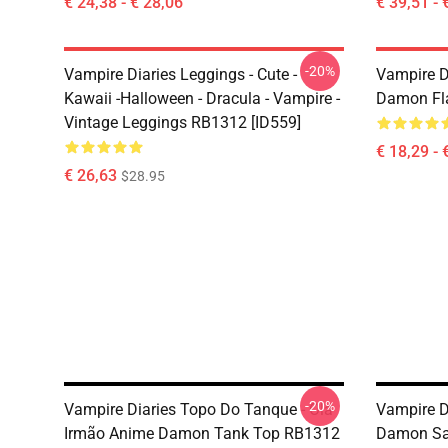
€ 24,38 - € 28,06
€ 39,51 - 
-20%
Vampire Diaries Leggings - Cute -
Vampire D
Kawaii -Halloween - Dracula - Vampire -
Damon Fla
Vintage Leggings RB1312 [ID559]
€ 18,29 - 
€ 26,63
$28.95
-20%
Vampire Diaries Topo Do Tanque - Olá
Vampire D
Irmão Anime Damon Tank Top RB1312
Damon Sal