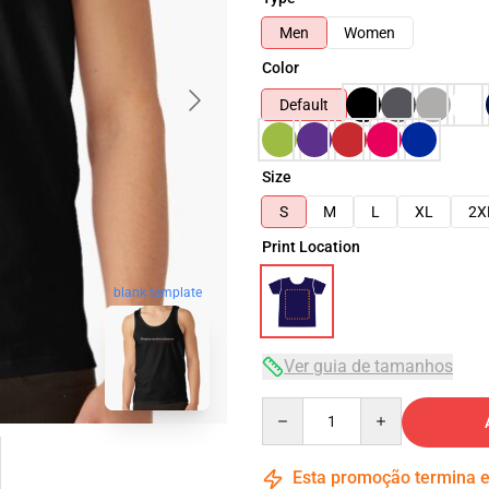
Men
Women
Color
Default
Size
S
M
L
XL
2X
Print Location
blank template
Ver guia de tamanhos
Quantity
Esta promoção termina