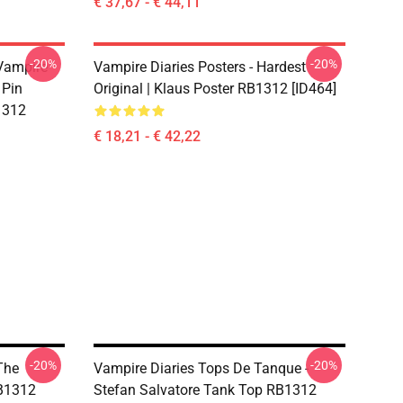
€ 37,67 - € 44,11
-20%
-20%
 Vampire
Vampire Diaries Posters - Hardest
 Pin
Original | Klaus Poster RB1312 [ID464]
1312
€ 18,21 - € 42,22
-20%
-20%
The
Vampire Diaries Tops De Tanque -
RB1312
Stefan Salvatore Tank Top RB1312