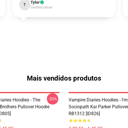
Tyler
T
Verified owner
Mais vendidos produtos
-20%
iaries Hoodies - The
Vampire Diaries Hoodies - I'm
 Brothers Pullover Hoodie
Sociopath Kai Parker Pullove
D805]
RB1312 [ID826]