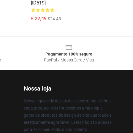
[ID519]
€ 22,49
$24.45
Pagamento 100% seguro
o
PayPal / MasterCard / Visa
Nossa loja
Nossa equipe de design de classe mundial criou
cada produto. Nós fornecemos uma ampla
gama de produtos de design de alta qualidade e
esteticamente agradável. Estes não são apenas
para exibir seu estilo diário distinto.