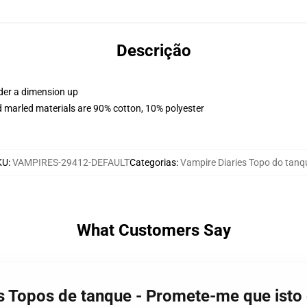
Descrição
rder a dimension up
 marled materials are 90% cotton, 10% polyester
KU
:
VAMPIRES-29412-DEFAULT
Categorias
:
Vampire Diaries Topo do tanq
What Customers Say
es Topos de tanque - Promete-me que ist