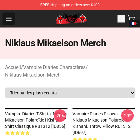
FREE
shipping on orders over $100
The Vampire Diaries Shop - Official The Vampire Diaries
Open menu
Niklaus Mikaelson Merch
Accueil
/
Vampire Diaries Charactères
/
Niklaus Mikaelson Merch
Vampire Diaries T-Shirts- Niklaus
Vampire Diaries Pillows - ♡
-20%
-20%
Mikaelson Polaroïde ! Kishani. T-
Niklaus Mikaelson Polaroid !
Shirt Classique RB1312 [ID856]
Kishani. Throw Pillow RB1312
[ID697]