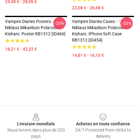
24,38 € - 28,06 €
22,08 € - 26,68 €
Vampire Diaries Posters - ♡
Vampire Diaries Cases - ♡
-20%
-20%
Niklaus Mikaelson Polaroid !
Niklaus Mikaelson Polaroid !
Kishani. Poster RB1312 [ID466]
Kishani. IPhone Soft Case
RB1312 [ID454]
18,21 € - 42,22 €
14,81 € - 16,10 €
Footer
Livraison mondiale
Achetez en toute confiance
Nous livrons dans plus de 200
24/7 Protected from clicks to
pays
delivery