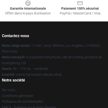
Garantie internationale
Paiement 100% sécurisé
Offert dans le pays d'utilisation
PayPal / MasterCard / Visa
Contactez-nous
Notre siège social
: 111601, boul. Wilshire, Los Angeles, CA 90025,
États-Unis
Notre entrepôt
: 6 Quatrième Ring Road, ville de Dafeng, province de
Guangdong, CN
Heure
: 9h – 17h (lu – vendredi)
Courriel
: contact@vampire-diaries.shop
Notre société
Sur nous
Conditions générales
Politiques de confidentialité
DMCA - Politique sur le droit d'auteur