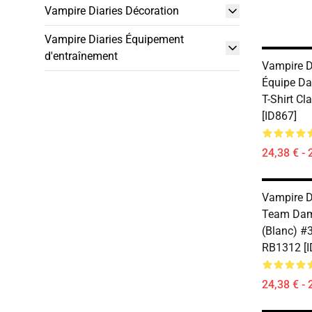
Vampire Diaries Décoration
Vampire Diaries Équipement
d'entraînement
Vampire Di
Équipe D
T-Shirt C
[ID867]
24,38 € - 
Vampire Di
Team Dam
(blanc) #3
RB1312 [I
24,38 € - 