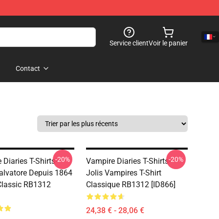
Service client
Voir le panier
Contact
-20%
-20%
Diaries T-Shirts-
Vampire Diaries T-Shirts-
lvatore Depuis 1864
Jolis Vampires T-Shirt
 Classic RB1312
Classique RB1312 [ID866]
24,38 € - 28,06 €