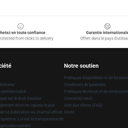
hetez en toute confiance
Garantie international
otected from clicks to delivery
Offert dans le pays d'utilisa
ciété
Notre soutien
Politiques d'expédition et de livraiso
énérales
Conditions de paiement
 confidentialité
Politiques de retour et de rembours
que sur le droit d'auteur
Contactez-nous
glement entre en vigueur le jour
Aide aux clients (FAQ)
 de sa publication au Journal officiel
Vente
uropéenne. Loi sur la transparence de
approvisionnement