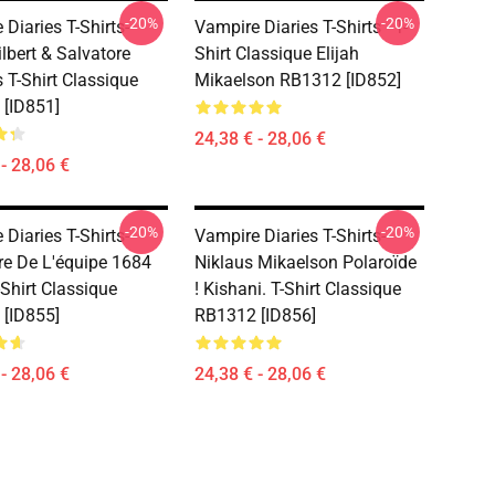
-20%
-20%
Diaries T-Shirts-
Vampire Diaries T-Shirts - T-
lbert & Salvatore
Shirt Classique Elijah
 T-Shirt Classique
Mikaelson RB1312 [ID852]
[ID851]
24,38 € - 28,06 €
- 28,06 €
-20%
-20%
Diaries T-Shirts-
Vampire Diaries T-Shirts-
re De L'équipe 1684
Niklaus Mikaelson Polaroïde
-Shirt Classique
! Kishani. T-Shirt Classique
[ID855]
RB1312 [ID856]
- 28,06 €
24,38 € - 28,06 €