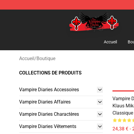
The Vampire Diaries Shop - Official The Vampire Diari
Accueil
Bou
Accueil
/
Boutique
COLLECTIONS DE PRODUITS
Vampire Diaries Accessoires
Vampire Di
Vampire Diaries Affaires
Klaus Mik
Classique
Vampire Diaries Charactères
Vampire Diaries Vêtements
24,38 € - 