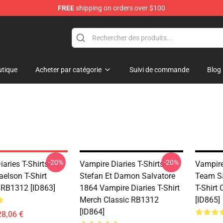
FREE
shipping on orders over $100
es Merchandise Store
tique
Acheter par catégorie
Suivi de commande
Blog
-20%
-20%
aries T-Shirts-
Vampire Diaries T-Shirts-
Vampire 
aelson T-Shirt
Stefan Et Damon Salvatore
Team Sa
 RB1312 [ID863]
1864 Vampire Diaries T-Shirt
T-Shirt
Merch Classic RB1312
[ID865]
[ID864]
28,06 €