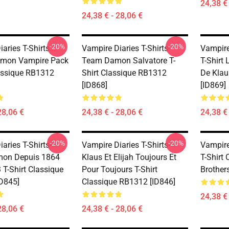
24,38 € 
24,38 € - 28,06 €
-20%
-20%
aries T-Shirts...
Vampire Diaries T-Shirts-
Vampire 
amon Vampire Pack
Team Damon Salvatore T-
T-Shirt 
lassique RB1312
Shirt Classique RB1312
De Klau
[ID868]
[ID869]
28,06 €
24,38 € - 28,06 €
24,38 € 
-20%
-20%
aries T-Shirts-
Vampire Diaries T-Shirts-
Vampire 
on Depuis 1864
Klaus Et Elijah Toujours Et
T-Shirt 
 T-Shirt Classique
Pour Toujours T-Shirt
Brother
D845]
Classique RB1312 [ID846]
24,38 € 
28,06 €
24,38 € - 28,06 €