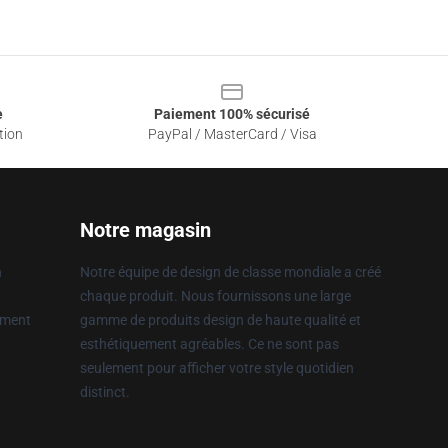
e
Paiement 100% sécurisé
tion
PayPal / MasterCard / Visa
Notre magasin
n
Notre équipe de design de classe mondiale a créé
chaque produit. Nous fournissons une large
ement
gamme de produits design de haute qualité et
esthétiquement agréables. Ce ne sont pas
seulement pour afficher votre style quotidien
distinct.