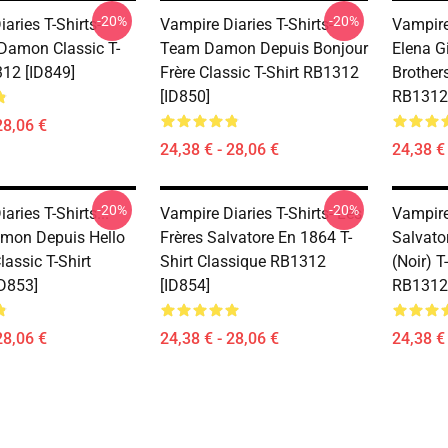
-20%
-20%
aries T-Shirts-
Vampire Diaries T-Shirts-
Vampire 
 Damon Classic T-
Team Damon Depuis Bonjour
Elena Gi
312 [ID849]
Frère Classic T-Shirt RB1312
Brothers
[ID850]
RB1312 
28,06 €
24,38 € - 28,06 €
24,38 € 
-20%
-20%
aries T-Shirts...
Vampire Diaries T-Shirts- Les
Vampire 
mon Depuis Hello
Frères Salvatore En 1864 T-
Salvato
lassic T-Shirt
Shirt Classique RB1312
(noir) T
D853]
[ID854]
RB1312 
28,06 €
24,38 € - 28,06 €
24,38 € 