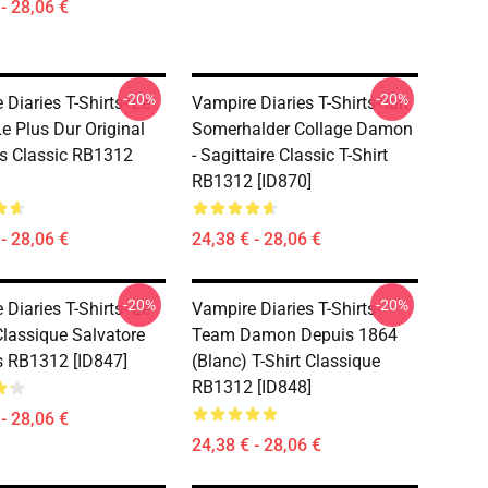
- 28,06 €
-20%
-20%
Diaries T-Shirts- Le
Vampire Diaries T-Shirts- Ian
Le Plus Dur Original
Somerhalder Collage Damon
s Classic RB1312
- Sagittaire Classic T-Shirt
RB1312 [ID870]
- 28,06 €
24,38 € - 28,06 €
-20%
-20%
Diaries T-Shirts- Le
Vampire Diaries T-Shirts-
Classique Salvatore
Team Damon Depuis 1864
s RB1312 [ID847]
(blanc) T-Shirt Classique
RB1312 [ID848]
- 28,06 €
24,38 € - 28,06 €