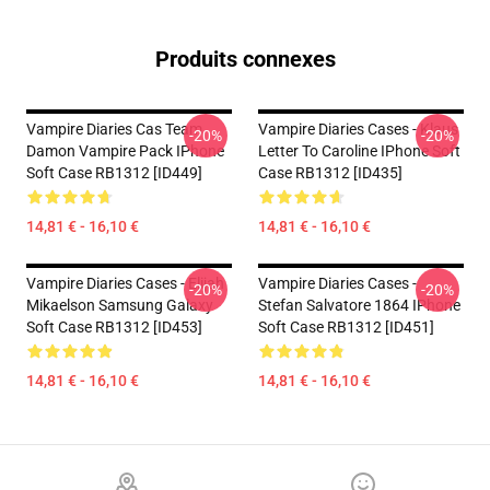
Produits connexes
Vampire Diaries Cas Team
Vampire Diaries Cases - Klaus
-20%
-20%
Damon Vampire Pack IPhone
Letter To Caroline IPhone Soft
Soft Case RB1312 [ID449]
Case RB1312 [ID435]
14,81 € - 16,10 €
14,81 € - 16,10 €
Vampire Diaries Cases - Elijah
Vampire Diaries Cases -
-20%
-20%
Mikaelson Samsung Galaxy
Stefan Salvatore 1864 IPhone
Soft Case RB1312 [ID453]
Soft Case RB1312 [ID451]
14,81 € - 16,10 €
14,81 € - 16,10 €
Footer