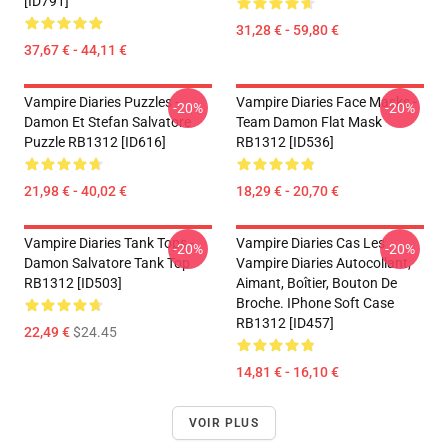
[ID791]
31,28 € - 59,80 €
37,67 € - 44,11 €
Vampire Diaries Puzzles -
Vampire Diaries Face Masks -
-20%
-20%
Damon Et Stefan Salvatore
Team Damon Flat Mask
Puzzle RB1312 [ID616]
RB1312 [ID536]
21,98 € - 40,02 €
18,29 € - 20,70 €
Vampire Diaries Tank Tops -
Vampire Diaries Cas Les
-20%
-20%
Damon Salvatore Tank Top
Vampire Diaries Autocollant,
RB1312 [ID503]
Aimant, Boîtier, Bouton De
Broche. IPhone Soft Case
RB1312 [ID457]
22,49 €
$24.45
14,81 € - 16,10 €
VOIR PLUS