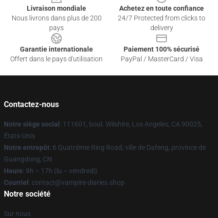
Livraison mondiale
Achetez en toute confiance
Nous livrons dans plus de 200
24/7 Protected from clicks to
pays
delivery
Garantie internationale
Paiement 100% sécurisé
Offert dans le pays d'utilisation
PayPal / MasterCard / Visa
Contactez-nous
Notre siège social
: 111601, boul. Wilshire, Los Angeles, CA 90025,
États-Unis
Notre entrepôt
: 6 Quatrième Ring Road, ville de Dafeng, province de
Guangdong, CN
Heure
: 9h – 17h (lu – vendredi)
Courriel
: contact@vampire-diaries.shop
Notre société
Sur nous