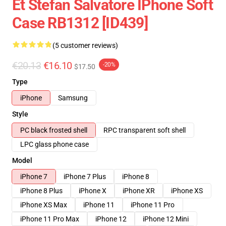
Et Stefan Salvatore IPhone Soft
Case RB1312 [ID439]
(5 customer reviews)
€20.13
€16.10
-20%
$17.50
Type
iPhone
Samsung
Style
PC black frosted shell
RPC transparent soft shell
LPC glass phone case
Model
iPhone 7
iPhone 7 Plus
iPhone 8
iPhone 8 Plus
iPhone X
iPhone XR
iPhone XS
iPhone XS Max
iPhone 11
iPhone 11 Pro
iPhone 11 Pro Max
iPhone 12
iPhone 12 Mini