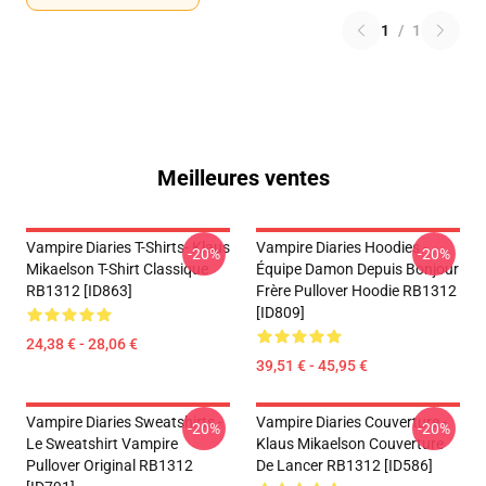
1
/
1
Meilleures ventes
Vampire Diaries T-Shirts- Klaus
Vampire Diaries Hoodies -
-20%
-20%
Mikaelson T-Shirt Classique
Équipe Damon Depuis Bonjour
RB1312 [ID863]
Frère Pullover Hoodie RB1312
[ID809]
24,38 € - 28,06 €
39,51 € - 45,95 €
Vampire Diaries Sweatshirts -
Vampire Diaries Couverture -
-20%
-20%
Le Sweatshirt Vampire
Klaus Mikaelson Couverture
Pullover Original RB1312
De Lancer RB1312 [ID586]