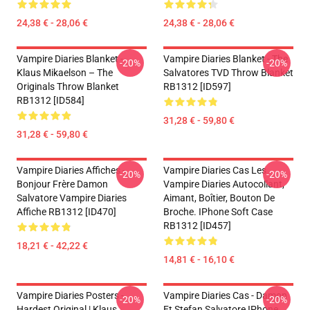
24,38 € - 28,06 €
24,38 € - 28,06 €
Vampire Diaries Blanket -
Vampire Diaries Blanket - The
-20%
-20%
Klaus Mikaelson – The
Salvatores TVD Throw Blanket
Originals Throw Blanket
RB1312 [ID597]
RB1312 [ID584]
31,28 € - 59,80 €
31,28 € - 59,80 €
Vampire Diaries Affiches -
Vampire Diaries Cas Les
-20%
-20%
Bonjour Frère Damon
Vampire Diaries Autocollant,
Salvatore Vampire Diaries
Aimant, Boîtier, Bouton De
Affiche RB1312 [ID470]
Broche. IPhone Soft Case
RB1312 [ID457]
18,21 € - 42,22 €
14,81 € - 16,10 €
Vampire Diaries Posters -
Vampire Diaries Cas - Damon
-20%
-20%
Hardest Original | Klaus
Et Stefan Salvatore IPhone