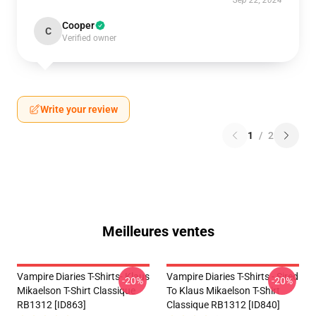
Sep 22, 2024
Cooper
C
Verified owner
Write your review
1
/
2
Meilleures ventes
Vampire Diaries T-Shirts- Klaus
Vampire Diaries T-Shirts - Sired
-20%
-20%
Mikaelson T-Shirt Classique
To Klaus Mikaelson T-Shirt
RB1312 [ID863]
Classique RB1312 [ID840]