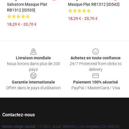
Salvatore Masque Plat
Masque Plat RB1312 [ID542]
RB1312 [ID533]
18,29 € - 20,70 €
18,29 € - 20,70 €
Footer
Livraison mondiale
Achetez en toute confiance
Nous livrons dans plus de 200
24/7 Protected from clicks to
pays
delivery
Garantie internationale
Paiement 100% sécurisé
Offert dans le pays d'utilisation
PayPal / MasterCard / Visa
Contactez-nous
Notre siège social
: 111601, boul. Wilshire, Los Angeles, CA 90025,