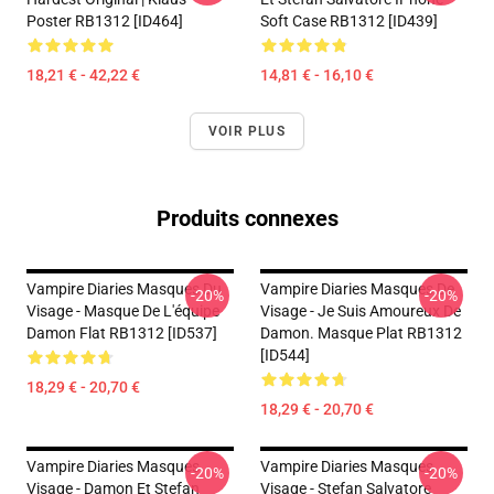
Poster RB1312 [ID464]
Soft Case RB1312 [ID439]
18,21 € - 42,22 €
14,81 € - 16,10 €
VOIR PLUS
Produits connexes
Vampire Diaries Masques Du
Vampire Diaries Masques De
-20%
-20%
Visage - Masque De L'équipe
Visage - Je Suis Amoureux De
Damon Flat RB1312 [ID537]
Damon. Masque Plat RB1312
[ID544]
18,29 € - 20,70 €
18,29 € - 20,70 €
Vampire Diaries Masques
Vampire Diaries Masques
-20%
-20%
Visage - Damon Et Stefan
Visage - Stefan Salvatore