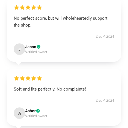
No perfect score, but will wholeheartedly support
the shop.
Dec 4, 2024
Jason
J
Verified owner
Soft and fits perfectly. No complaints!
Dec 4, 2024
Asher
A
Verified owner