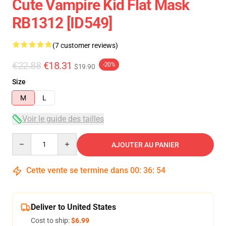
Cute Vampire Kid Flat Mask
RB1312 [ID549]
(7 customer reviews)
€22.88
€18.31
-20%
$19.90
Size
M
L
Voir le guide des tailles
Quantity
AJOUTER AU PANIER
Cette vente se termine dans
00
:
36
:
54
Deliver to United States
Cost to ship:
$6.99