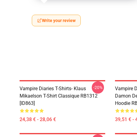
Write your review
-20%
Vampire Diaries T-Shirts- Klaus
Vampire D
Mikaelson T-Shirt Classique RB1312
Damon Dep
[ID863]
Hoodie RB
24,38 € - 28,06 €
39,51 € - 