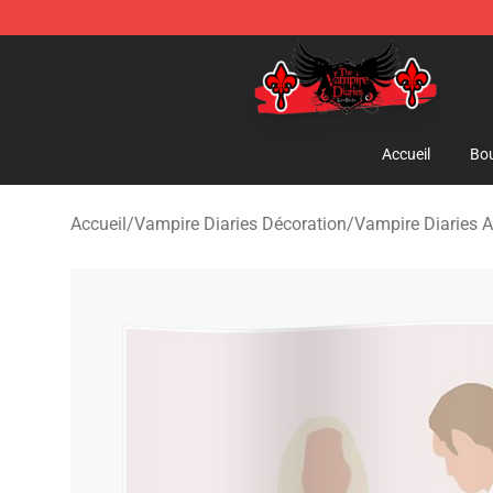
The Vampire Diaries Shop - Official The Vampire Diari
Accueil
Bou
Accueil
/
Vampire Diaries Décoration
/
Vampire Diaries A