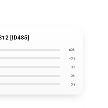
312 [ID485]
60%
40%
0%
0%
0%