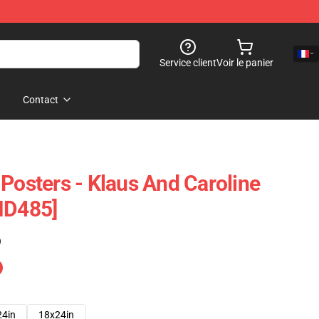
Service client
Voir le panier
Contact
 Posters - Klaus And Caroline
ID485]
)
24in
18x24in