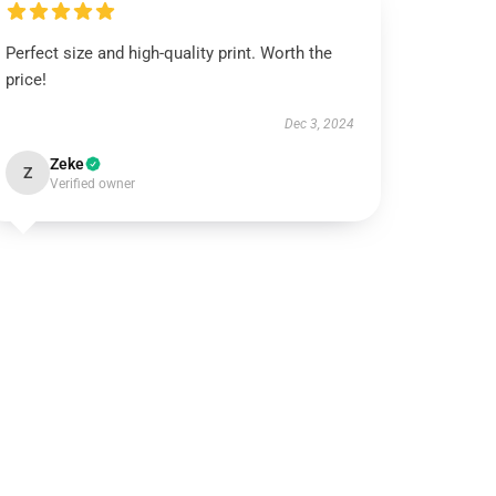
Perfect size and high-quality print. Worth the
price!
Dec 3, 2024
Zeke
Z
Verified owner