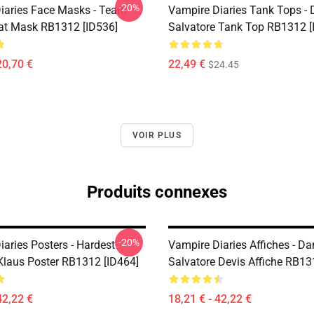
-20%
iaries Face Masks - Team
Vampire Diaries Tank Tops -
t Mask RB1312 [ID536]
Salvatore Tank Top RB1312 [
20,70 €
22,49 €
$24.45
VOIR PLUS
Produits connexes
-20%
aries Posters - Hardest
Vampire Diaries Affiches - D
 Klaus Poster RB1312 [ID464]
Salvatore Devis Affiche RB13
42,22 €
18,21 € - 42,22 €