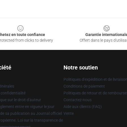
hetez en toute confiance
Garantie international
otected from clicks to delivery
Offert dans le pays d'utilisa
ciété
Notre soutien
Politiques d'expédition et de livraiso
énérales
Conditions de paiement
 confidentialité
Politiques de retour et de rembours
que sur le droit d'auteur
Contactez-nous
glement entre en vigueur le jour
Aide aux clients (FAQ)
 de sa publication au Journal officiel
Vente
uropéenne. Loi sur la transparence de