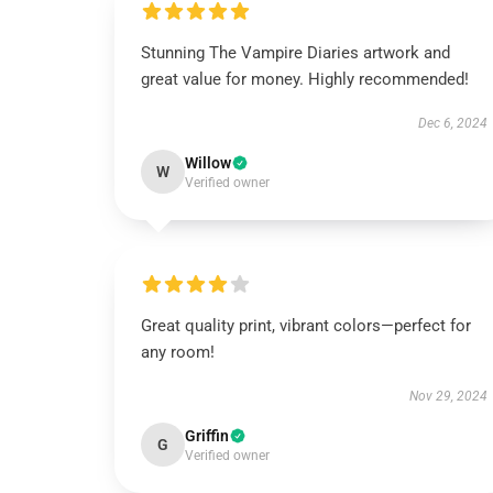
Stunning The Vampire Diaries artwork and
great value for money. Highly recommended!
Dec 6, 2024
Willow
W
Verified owner
Great quality print, vibrant colors—perfect for
any room!
Nov 29, 2024
Griffin
G
Verified owner