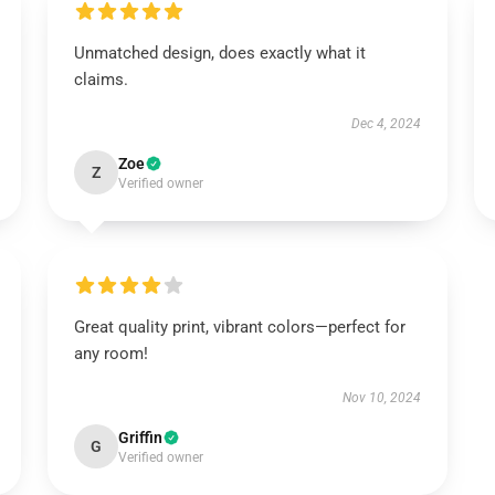
Unmatched design, does exactly what it
claims.
Dec 4, 2024
Zoe
Z
Verified owner
Great quality print, vibrant colors—perfect for
any room!
Nov 10, 2024
Griffin
G
Verified owner