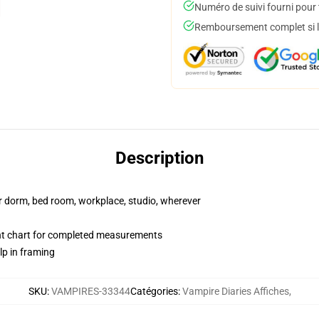
Numéro de suivi fourni pour t
Remboursement complet si le
Description
our dorm, bed room, workplace, studio, wherever
nt chart for completed measurements
lp in framing
SKU
:
VAMPIRES-33344
Catégories
:
Vampire Diaries Affiches
,