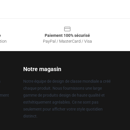
e
Paiement 100% sécurisé
tion
PayPal / MasterCard / Visa
Notre magasin
n
Notre équipe de design de classe mondiale a créé
chaque produit. Nous fournissons une large
ement
gamme de produits design de haute qualité et
esthétiquement agréables. Ce ne sont pas
seulement pour afficher votre style quotidien
distinct.