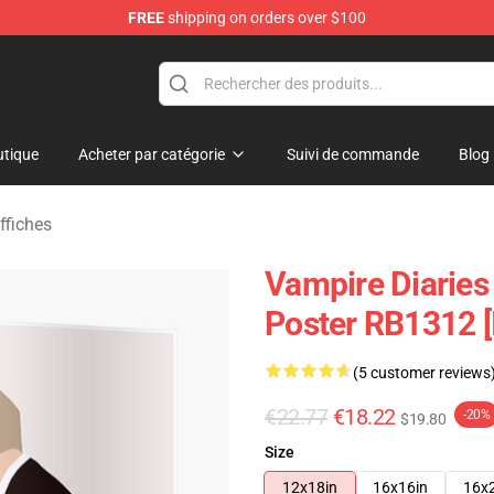
FREE
shipping on orders over $100
es Merchandise Store
tique
Acheter par catégorie
Suivi de commande
Blog
ffiches
Vampire Diaries
Poster RB1312 [
(5 customer reviews
€22.77
€18.22
-20%
$19.80
Size
12x18in
16x16in
16x