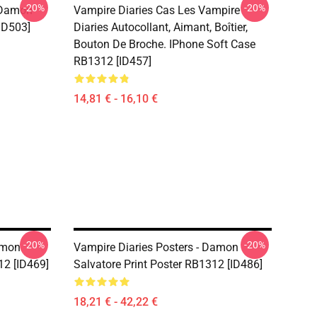
-20%
-20%
 Damon
Vampire Diaries Cas Les Vampire
ID503]
Diaries Autocollant, Aimant, Boîtier,
Bouton De Broche. IPhone Soft Case
RB1312 [ID457]
14,81 € - 16,10 €
-20%
-20%
amon
Vampire Diaries Posters - Damon
12 [ID469]
Salvatore Print Poster RB1312 [ID486]
18,21 € - 42,22 €