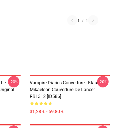
1
/
1
-20%
-20%
 Le
Vampire Diaries Couverture - Klaus
riginal
Mikaelson Couverture De Lancer
RB1312 [ID586]
31,28 € - 59,80 €