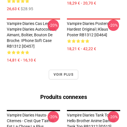
18,29 € - 20,70 €
26,63 €
$28.95
Vampire Diaries Cas Les
Vampire Diaries Posters -
-20%
-20%
Vampire Diaries Autocollant,
Hardest Original | Klaus
Aimant, Boîtier, Bouton De
Poster RB1312 [ID464]
Broche. IPhone Soft Case
RB1312 [ID457]
18,21 € - 42,22 €
14,81 € - 16,10 €
VOIR PLUS
Produits connexes
Vampire Diaries Hauts-
Vampire Diaries Tank Tops -
-20%
-20%
Citernes - C'est Que T'aimer
Hello Brother Anime Damon
Est La Chose La Plus
Tank Top RB1312 [ID515]