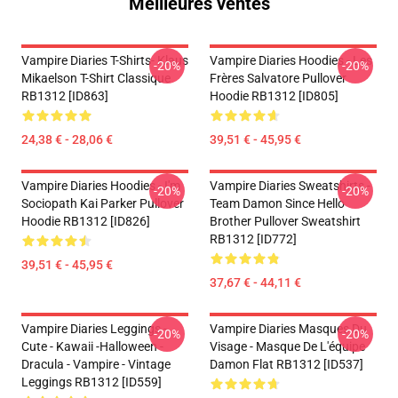
Meilleures ventes
Vampire Diaries T-Shirts- Klaus
Vampire Diaries Hoodies - Les
-20%
-20%
Mikaelson T-Shirt Classique
Frères Salvatore Pullover
RB1312 [ID863]
Hoodie RB1312 [ID805]
24,38 € - 28,06 €
39,51 € - 45,95 €
Vampire Diaries Hoodies - I'm
Vampire Diaries Sweatshirts -
-20%
-20%
Sociopath Kai Parker Pullover
Team Damon Since Hello
Hoodie RB1312 [ID826]
Brother Pullover Sweatshirt
RB1312 [ID772]
39,51 € - 45,95 €
37,67 € - 44,11 €
Vampire Diaries Leggings -
Vampire Diaries Masques Du
-20%
-20%
Cute - Kawaii -Halloween -
Visage - Masque De L'équipe
Dracula - Vampire - Vintage
Damon Flat RB1312 [ID537]
Leggings RB1312 [ID559]