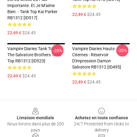
Importante. Et Je M'aime
Bien. - Tank Top Kai Parker
22,49 €
$24.45
RB1312 [ID517]
22,49 €
$24.45
Vampire Diaries Tank Tops -
Vampire Diaries Hauts-
-20%
-20%
The Salvatore Brothers Tank
Citernes - Réservoir
Top RB1312 [ID523]
D'impression Damon
Salvatore RB1312 [ID495]
22,49 €
$24.45
22,49 €
$24.45
Footer
Livraison mondiale
Achetez en toute confiance
Nous livrons dans plus de 200
24/7 Protected from clicks to
pays
delivery