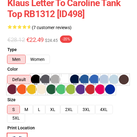
Klaus Letter To Caroline Tank
Top RB1312 [ID498]
(7 customer reviews)
€28.12
€22.49
-20%
$24.45
Type
Men
Women
Color
Default
Size
S
M
L
XL
2XL
3XL
4XL
5XL
Print Location