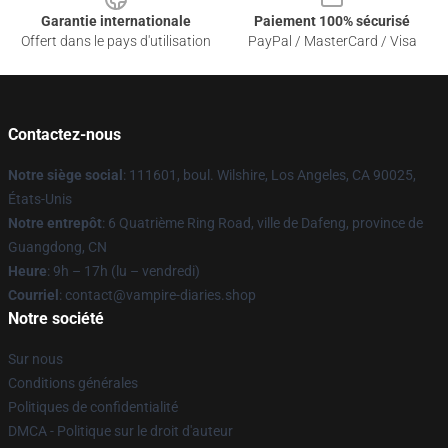
Garantie internationale
Paiement 100% sécurisé
Offert dans le pays d'utilisation
PayPal / MasterCard / Visa
Contactez-nous
Notre siège social
: 111601, boul. Wilshire, Los Angeles, CA 90025,
États-Unis
Notre entrepôt
: 6 Quatrième Ring Road, ville de Dafeng, province de
Guangdong, CN
Heure
: 9h – 17h (lu – vendredi)
Courriel
: contact@vampire-diaries.shop
Notre société
Sur nous
Conditions générales
Politiques de confidentialité
DMCA - Politique sur le droit d'auteur